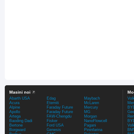
Masini noi
Mo
Abarth USA
Edag
Maybach
Vol
Acura
Eterniti
McLaren
Mer
Alpine
Faraday Future
Mercury
BYD
Apollo
Faraday Future
MG
Gee
Artega
FAW-Chengdu
Morgan
Ren
Baoding Dadi
Fisker
NanoFlowcell
BYD
Bertone
Ford USA
Pagani
Vol
Borgward
Genesis
Pininfarina
BMW