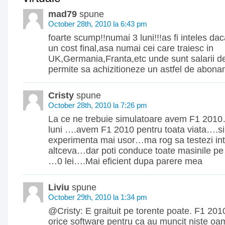
mad79
spune
October 28th, 2010 la 6:43 pm
foarte scump!!numai 3 luni!!!as fi inteles dac
un cost final,asa numai cei care traiesc in
UK,Germania,Franta,etc unde sunt salarii de
permite sa achizitioneze un astfel de abona
Cristy
spune
October 28th, 2010 la 7:26 pm
La ce ne trebuie simulatoare avem F1 2010…
luni ….avem F1 2010 pentru toata viata….s
experimenta mai usor…ma rog sa testezi int
altceva…dar poti conduce toate masinile pe t
…0 lei….Mai eficient dupa parere mea
Liviu
spune
October 29th, 2010 la 1:34 pm
@Cristy: E graituit pe torente poate. F1 201
orice software pentru ca au muncit niste oam