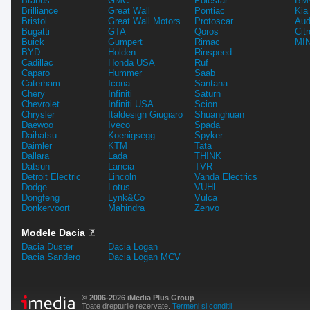
Brabus
GMC
Polestar
BMW
Brilliance
Great Wall
Pontiac
Kia
Bristol
Great Wall Motors
Protoscar
Aud
Bugatti
GTA
Qoros
Cit
Buick
Gumpert
Rimac
MIN
BYD
Holden
Rinspeed
Cadillac
Honda USA
Ruf
Caparo
Hummer
Saab
Caterham
Icona
Santana
Chery
Infiniti
Saturn
Chevrolet
Infiniti USA
Scion
Chrysler
Italdesign Giugiaro
Shuanghuan
Daewoo
Iveco
Spada
Daihatsu
Koenigsegg
Spyker
Daimler
KTM
Tata
Dallara
Lada
TH!NK
Datsun
Lancia
TVR
Detroit Electric
Lincoln
Vanda Electrics
Dodge
Lotus
VUHL
Dongfeng
Lynk&Co
Vulca
Donkervoort
Mahindra
Zenvo
Modele Dacia
Dacia Duster
Dacia Logan
Dacia Sandero
Dacia Logan MCV
© 2006-2026 iMedia Plus Group
.
Toate drepturile rezervate.
Termeni si conditii