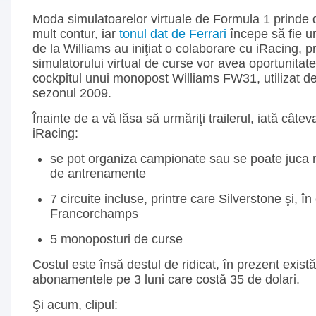
Moda simulatoarelor virtuale de Formula 1 prinde 
mult contur, iar
tonul dat de Ferrari
începe să fie ur
de la Williams au iniţiat o colaborare cu iRacing, pri
simulatorului virtual de curse vor avea oportunitat
cockpitul unui monopost Williams FW31, utilizat de 
sezonul 2009.
Înainte de a vă lăsa să urmăriţi trailerul, iată câtev
iRacing:
se pot organiza campionate sau se poate juca 
de antrenamente
7 circuite incluse, printre care Silverstone şi, î
Francorchamps
5 monoposturi de curse
Costul este însă destul de ridicat, în prezent exist
abonamentele pe 3 luni care costă 35 de dolari.
Şi acum, clipul: