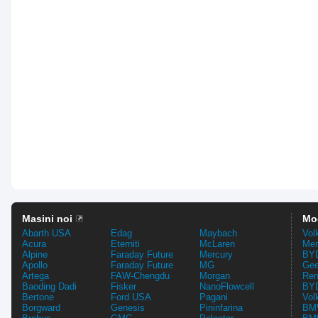
Masini noi
Mo
Abarth USA
Edag
Maybach
Vol
Acura
Eterniti
McLaren
Mer
Alpine
Faraday Future
Mercury
BYD
Apollo
Faraday Future
MG
Gee
Artega
FAW-Chengdu
Morgan
Ren
Baoding Dadi
Fisker
NanoFlowcell
BYD
Bertone
Ford USA
Pagani
Vol
Borgward
Genesis
Pininfarina
BMW