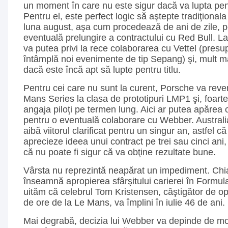
un moment în care nu este sigur dacă va lupta pentr
Pentru el, este perfect logic să aştepte tradiţional
luna august, aşa cum procedează de ani de zile, p
eventuală prelungire a contractului cu Red Bull. L
va putea privi la rece colaborarea cu Vettel (pres
întâmplă noi evenimente de tip Sepang) şi, mult ma
dacă este încă apt să lupte pentru titlu.
Pentru cei care nu sunt la curent, Porsche va reveni
Mans Series la clasa de prototipuri LMP1 şi, foarte
angaja piloţi pe termen lung. Aici ar putea apăre
pentru o eventuală colaborare cu Webber. Australia
aibă viitorul clarificat pentru un singur an, astfel c
aprecieze ideea unui contract pe trei sau cinci ani,
că nu poate fi sigur că va obţine rezultate bune.
Vârsta nu reprezintă neapărat un impediment. Chi
înseamnă apropierea sfârşitului carierei în Formula
uităm că celebrul Tom Kristensen, câştigător de op
de ore de la Le Mans, va împlini în iulie 46 de ani.
Mai degrabă, decizia lui Webber va depinde de mo