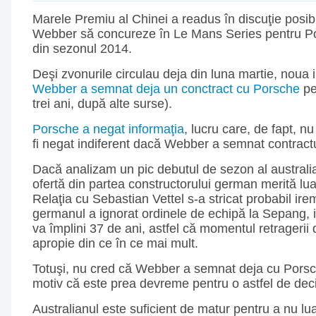
Marele Premiu al Chinei a readus în discuţie posib
Webber să concureze în Le Mans Series pentru P
din sezonul 2014.
Deşi zvonurile circulau deja din luna martie, noua 
Webber a semnat deja un conctract cu Porsche
pe
trei ani, după alte surse).
Porsche a negat informaţia
, lucru care, de fapt, n
fi negat indiferent dacă Webber a semnat contract
Dacă analizam un pic debutul de sezon al australi
ofertă din partea constructorului german merită lua
Relaţia cu Sebastian Vettel s-a stricat probabil ir
germanul a ignorat ordinele de echipă la Sepang, i
va împlini 37 de ani, astfel că momentul retragerii
apropie din ce în ce mai mult.
Totuşi, nu cred că Webber a semnat deja cu Porsc
motiv că este prea devreme pentru o astfel de deci
Australianul este suficient de matur pentru a nu lua 