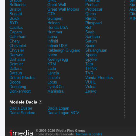
Brabus
GMC
Polestar
BMW
Brilliance
Great Wall
Pontiac
Kia
Bristol
Great Wall Motors
Protoscar
Aud
Bugatti
GTA
Qoros
Cit
Buick
Gumpert
Rimac
MIN
BYD
Holden
Rinspeed
Cadillac
Honda USA
Ruf
Caparo
Hummer
Saab
Caterham
Icona
Santana
Chery
Infiniti
Saturn
Chevrolet
Infiniti USA
Scion
Chrysler
Italdesign Giugiaro
Shuanghuan
Daewoo
Iveco
Spada
Daihatsu
Koenigsegg
Spyker
Daimler
KTM
Tata
Dallara
Lada
TH!NK
Datsun
Lancia
TVR
Detroit Electric
Lincoln
Vanda Electrics
Dodge
Lotus
VUHL
Dongfeng
Lynk&Co
Vulca
Donkervoort
Mahindra
Zenvo
Modele Dacia
Dacia Duster
Dacia Logan
Dacia Sandero
Dacia Logan MCV
© 2006-2026 iMedia Plus Group
.
Toate drepturile rezervate.
Termeni si conditii