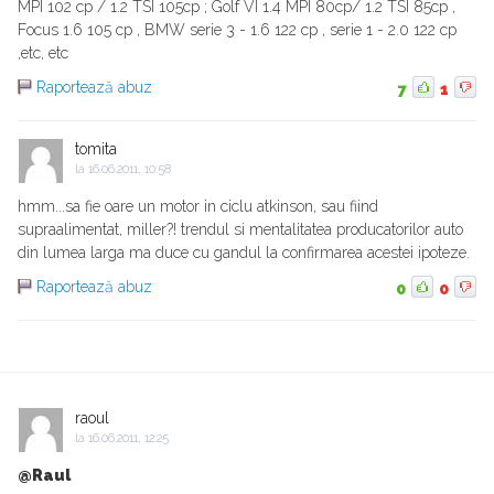
MPI 102 cp / 1.2 TSI 105cp ; Golf VI 1.4 MPI 80cp/ 1.2 TSI 85cp ,
Focus 1.6 105 cp , BMW serie 3 - 1.6 122 cp , serie 1 - 2.0 122 cp
,etc, etc
Raportează abuz
7
1
tomita
la
16.06.2011, 10:58
hmm...sa fie oare un motor in ciclu atkinson, sau fiind
supraalimentat, miller?! trendul si mentalitatea producatorilor auto
din lumea larga ma duce cu gandul la confirmarea acestei ipoteze.
Raportează abuz
0
0
raoul
la
16.06.2011, 12:25
@Raul