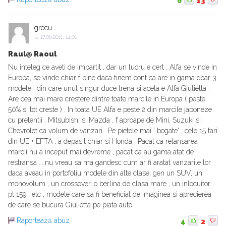
6
13
grecu
la
17.06.2011, 14:01
Raul@ Raoul
Nu inteleg ce aveti de impartit , dar un lucru e cert : Alfa se vinde in
Europa, se vinde chiar f bine daca tinem cont ca are in gama doar 3
modele , din care unul singur duce trena si acela e Alfa Giulietta .
Are cea mai mare crestere dintre toate marcile in Europa ( peste
50% si tot creste ) . In toata UE Alfa e peste 2 din marcile japoneze
cu pretentii , Mitsubishi si Mazda , f aproape de Mini, Suzuki si
Chevrolet ca volum de vanzari . Pe pietele mai ' bogate' , cele 15 tari
din UE + EFTA , a depasit chiar si Honda . Pacat ca relansarea
marcii nu a inceput mai devreme , pacat ca au gama atat de
restransa ....nu vreau sa ma gandesc cum ar fi aratat vanzarile lor
daca aveau in portofoliu modele din alte clase, gen un SUV, un
monovolum , un crossover, o berlina de clasa mare , un inlocuitor
pt 159 , etc , modele care sa fi beneficiat de imaginea si aprecierea
de care se bucura Giulietta pe piata auto.
Raportează abuz
4
2