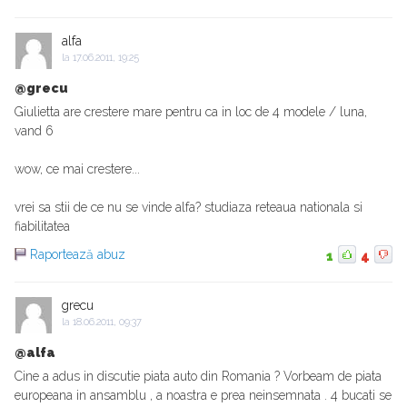
alfa
la
17.06.2011, 19:25
@grecu
Giulietta are crestere mare pentru ca in loc de 4 modele / luna,
vand 6
wow, ce mai crestere...
vrei sa stii de ce nu se vinde alfa? studiaza reteaua nationala si
fiabilitatea
Raportează abuz
1
4
grecu
la
18.06.2011, 09:37
@alfa
Cine a adus in discutie piata auto din Romania ? Vorbeam de piata
europeana in ansamblu , a noastra e prea neinsemnata . 4 bucati se