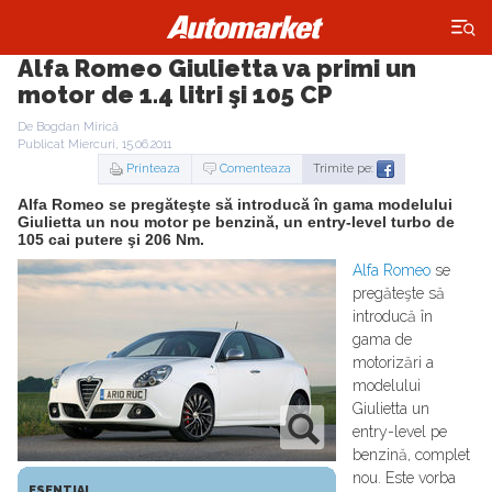
×
Alfa Romeo Giulietta va primi un
motor de 1.4 litri şi 105 CP
De Bogdan Mirică
Publicat Miercuri, 15.06.2011
Printeaza
Comenteaza
Trimite pe:
Alfa Romeo se pregăteşte să introducă în gama modelului
Giulietta un nou motor pe benzină, un entry-level turbo de
105 cai putere şi 206 Nm.
Alfa Romeo
se
pregăteşte să
introducă în
gama de
motorizări a
modelului
Giulietta un
entry-level pe
benzină, complet
nou. Este vorba
ESENTIAL