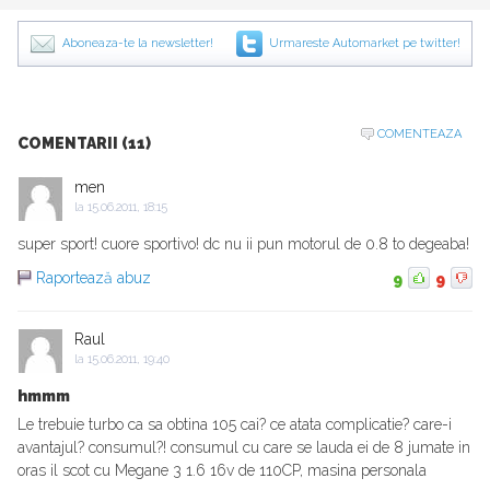
Aboneaza-te la newsletter!
Urmareste Automarket pe twitter!
COMENTEAZA
COMENTARII (11)
men
la
15.06.2011, 18:15
super sport! cuore sportivo! dc nu ii pun motorul de 0.8 to degeaba!
Raportează abuz
9
9
Raul
la
15.06.2011, 19:40
hmmm
Le trebuie turbo ca sa obtina 105 cai? ce atata complicatie? care-i
avantajul? consumul?! consumul cu care se lauda ei de 8 jumate in
oras il scot cu Megane 3 1.6 16v de 110CP, masina personala