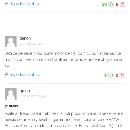
Raportează abuz
19
6
denon
la
15.06.2011, 22:37
vezi ca pe serie 3 vor pune motor de 1,5l cu 3 cilindri,at sa vad ce
mai zic unii.vrei cuore sportivo,iti iei 1,8tbi,nu e nimeni obligat sa ia
1,4
Raportează abuz
8
2
grecu
la
16.06.2011, 09:49
@men
Poate ar trebui sa-i intrebi pe mai toti producatorii auto de ce oare e
nevoie de un entry level in gama , indiferent ca e vorba de BMW ,
Alfa sau Ford si o sa te lamureasca ei :))). Entry level Audi A3 - 1.6