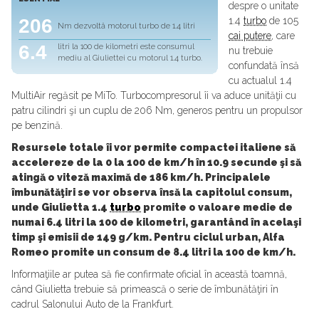
despre o unitate
206
1.4
turbo
de 105
Nm dezvoltă motorul turbo de 1.4 litri
cai putere
, care
6.4
litri la 100 de kilometri este consumul
nu trebuie
mediu al Giuliettei cu motorul 1.4 turbo.
confundată însă
cu actualul 1.4
MultiAir regăsit pe MiTo. Turbocompresorul îi va aduce unităţii cu
patru cilindri şi un cuplu de 206 Nm, generos pentru un propulsor
pe benzină.
Resursele totale îi vor permite compactei italiene să
accelereze de la 0 la 100 de km/h în 10.9 secunde şi să
atingă o viteză maximă de 186 km/h. Principalele
îmbunătăţiri se vor observa însă la capitolul consum,
unde Giulietta 1.4
turbo
promite o valoare medie de
numai 6.4 litri la 100 de kilometri, garantând în acelaşi
timp şi emisii de 149 g/km. Pentru ciclul urban, Alfa
Romeo promite un consum de 8.4 litri la 100 de km/h.
Informaţiile ar putea să fie confirmate oficial în această toamnă,
când Giulietta trebuie să primească o serie de îmbunătăţiri în
cadrul Salonului Auto de la Frankfurt.