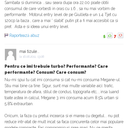
Sambata si duminica ...sau seara dupa ora 22.00 poate obtii
consumul de care vorbesti in oras cu 1.6 , sa nu mai vorbim de
performante . Motorul entry level de pe Giullieta e un 1.4 Tjet cu
120cp la baza , care a mai ' slabit' putin pt a fi mai accesibil ca si
pret . Asta e si ideea unui entry level.
Raportează abuz
5
7
mai tizule...
la
16.06.2011, 13:08
Pentru ce imi trebuie turbo? Performante? Care
performante? Consum? Care consum?
Nu-mi spui tu cat imi consuma si cat nu-mi consuma Megane-ul.
Stiu mai bine ca tine. Sigur, sunt mai multe variabile aici: trafic,
temperatura de afara, stilul de condus, topografia etc, , insa luand
toate astea in calcul, Megane 3 imi consuma acum 8.5% urban si
5.8% extraurban.
Oricum, la faza cu pretul incearca si ei marea cu degetul... nu pot
reduce intr-atat de mult incat sa faca concurenta celor mai populare
modele compacte. Fac compromisuri prea mari. Nu se merita.