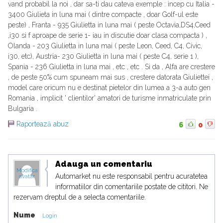
vand probabil la noi , dar sa-ti dau cateva exemple : incep cu Italia -
3400 Giulieta in luna mai ( dintre compacte , doar Golf-ul este
peste) , Franta - 935 Giulietta in luna mai ( peste Octavia,DS4,Ceed
,i30 si f aproape de serie 1- iau in discutie doar clasa compacta ) ,
Olanda - 203 Giulietta in luna mai ( peste Leon, Ceed, C4, Civic,
i30, etc), Austria- 230 Giulietta in luna mai ( peste C4, serie 1 ),
Spania - 236 Giulietta in luna mai , etc , etc . Si da , Alfa are crestere
, de peste 50% cum spuneam mai sus , crestere datorata Giuliettei ,
model care oricum nu e destinat pietelor din lumea a 3-a auto gen
Romania , implicit ' clientilor' amatori de turisme inmatriculate prin
Bulgaria .
Raportează abuz
6
0
Adauga un comentariu
Modifica
Automarket nu este responsabil pentru acuratetea
avatar
informatiilor din comentariile postate de cititori. Ne
rezervam dreptul de a selecta comentariile.
Nume
Login