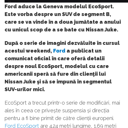
71
Ford aduce la Geneva modelul EcoSport.
Este vorba despre un SUV de segment B,
care se va vinde în a doua jumătate a anului
cu unicul scop de a se bate cu Nissan Juke.
După o serie de imagini dezvăluite în cursul
acestui weekend,
Ford
a publicat un
comunicat oficial în care oferă detalii
despre noul EcoSport, modelul cu care
americanii speră să fure din clienţii lui
Nissan Juke şi să se impună în segmentul
SUV-urilor mici.
EcoSport a trecut printr-o serie de modificări, mai
ales în ceea ce privește suspensia și direcția
pentru a fi bine primit de către clienții europeni.
Ford EcoSport
are 4.24 metri lungime, 1.69 metri