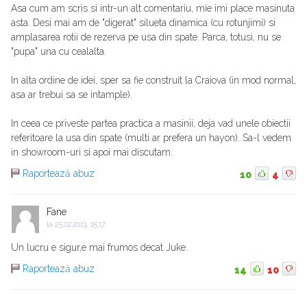
Asa cum am scris si intr-un alt comentariu, mie imi place masinuta
asta. Desi mai am de "digerat" silueta dinamica (cu rotunjimi) si
amplasarea rotii de rezerva pe usa din spate. Parca, totusi, nu se
"pupa" una cu cealalta.
In alta ordine de idei, sper sa fie construit la Craiova (in mod normal,
asa ar trebui sa se intample).
In ceea ce priveste partea practica a masinii, deja vad unele obiectii
referitoare la usa din spate (multi ar prefera un hayon). Sa-l vedem
in showroom-uri si apoi mai discutam.
Raportează abuz
10
4
Fane
la
25.02.2013, 15:17
Un lucru e sigur,e mai frumos decat Juke.
Raportează abuz
14
10