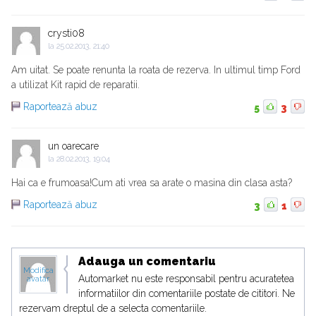
crysti08
la
25.02.2013, 21:40
Am uitat. Se poate renunta la roata de rezerva. In ultimul timp Ford
a utilizat Kit rapid de reparatii.
Raportează abuz
5
3
un oarecare
la
28.02.2013, 19:04
Hai ca e frumoasa!Cum ati vrea sa arate o masina din clasa asta?
Raportează abuz
3
1
Adauga un comentariu
Modifica
Automarket nu este responsabil pentru acuratetea
avatar
informatiilor din comentariile postate de cititori. Ne
rezervam dreptul de a selecta comentariile.