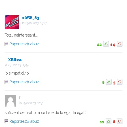
slVW_83
la
25.02.2013, 15:27
Total neinteresant.....
Raportează abuz
12
14
XBitza
la
25.02.2013, 15:52
[b]simpatic[/b]
Raportează abuz
8
5
f
la
25.02.2013, 16:31
suficient de urat pt a se bate de la egal la egal:))
Raportează abuz
11
8