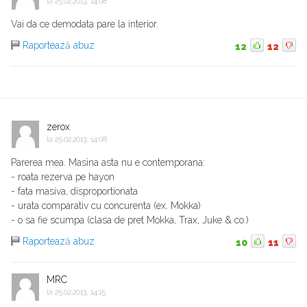
la
25.02.2013, 14:08
Vai da ce demodata pare la interior.
Raportează abuz
12
12
zerox
la
25.02.2013, 14:08
Parerea mea. Masina asta nu e contemporana:
- roata rezerva pe hayon
- fata masiva, disproportionata
- urata comparativ cu concurenta (ex. Mokka)
- o sa fie scumpa (clasa de pret Mokka, Trax, Juke & co.)
Raportează abuz
10
11
MRC
la
25.02.2013, 14:15