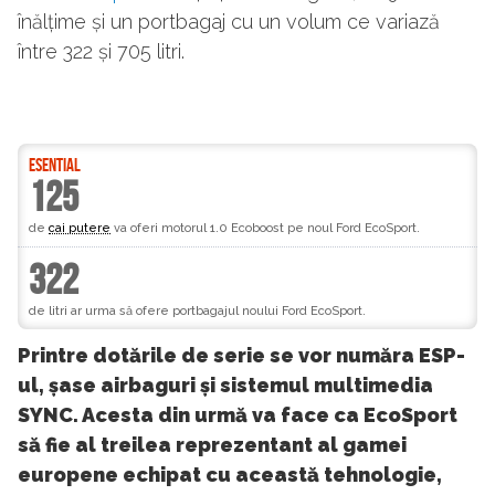
înălțime și un portbagaj cu un volum ce variază
între 322 și 705 litri.
ESENTIAL
125
de
cai putere
va oferi motorul 1.0 Ecoboost pe noul Ford EcoSport.
322
de litri ar urma să ofere portbagajul noului Ford EcoSport.
Printre dotările de serie se vor număra ESP-
ul, șase airbaguri și sistemul multimedia
SYNC. Acesta din urmă va face ca EcoSport
să fie al treilea reprezentant al gamei
europene echipat cu această tehnologie,