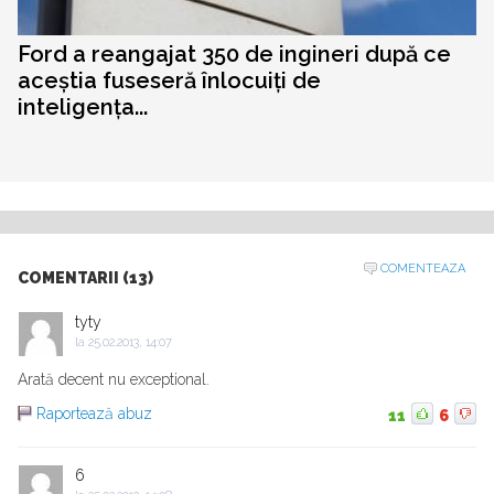
Ford a reangajat 350 de ingineri după ce
aceștia fuseseră înlocuiți de
inteligența...
COMENTEAZA
COMENTARII (13)
tyty
la
25.02.2013, 14:07
Arată decent nu exceptional.
Raportează abuz
11
6
6