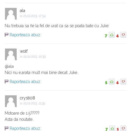
ala
la
25.02.2013, 17:54
Nu trebuia sa fie la fel de urat ca sa se poata bate cu Juke
Raportează abuz
7
4
wolf
la
25.02.2013, 20:39
@ala
Nici nu e,arata mult mai bine decat Juke.
Raportează abuz
5
4
crysti08
la
25.02.2013, 21:39
Motoare de 1.5?????
Asta da noutate.
Raportează abuz
7
1