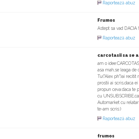
Raportează abuz
Frumos
Astept sa vad DACIA !
Raportează abuz
carcotasii sa se a
am o idee:CARCOTASII
asa mah,se leaga de o 
Tu("Alex ph")ai recitit
prostii ai scris,daca ei
propun ceva:daca te pli
cu UNSUBSCRIBE,ca sa
Automarket cu relatari
te-am scris:)
Raportează abuz
frumos