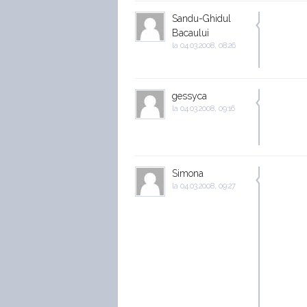
Sandu-Ghidul
Bacaului
la
04.03.2008, 08:26
gessyca
la
04.03.2008, 09:16
Simona
la
04.03.2008, 09:27