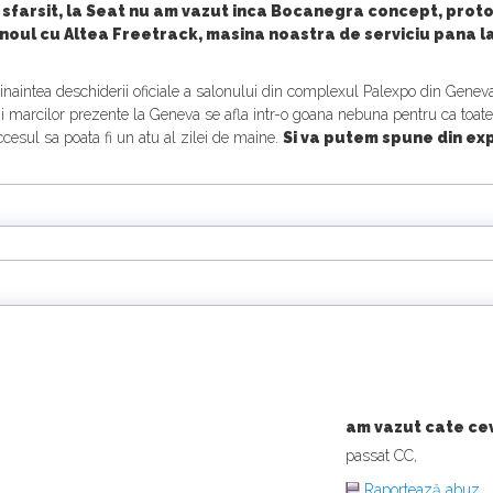
 sfarsit, la Seat nu am vazut inca Bocanegra concept, proto
in noul cu Altea Freetrack, masina noastra de serviciu pana
inaintea deschiderii oficiale a salonului din complexul Palexpo din Genev
tii marcilor prezente la Geneva se afla intr-o goana nebuna pentru ca toate l
succesul sa poata fi un atu al zilei de maine.
Si va putem spune din exp
am vazut cate cev
passat CC,
Raportează abuz