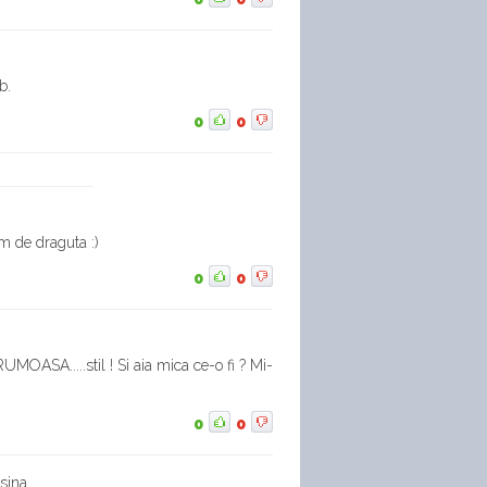
b.
0
0
em de draguta :)
0
0
UMOASA.....stil ! Si aia mica ce-o fi ? Mi-
0
0
sina