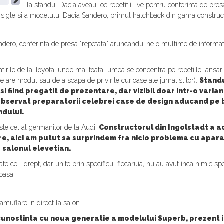
la standul Dacia aveau loc repetitii live pentru conferinta de p
oii sigle si a modelului Dacia Sandero, primul hatchback din gama constru
dero, conferinta de presa "repetata" aruncandu-ne o multime de informatii
irile de la Toyota, unde mai toata lumea se concentra pe repetiile lansari
re are modul sau de a scapa de privirile curioase ale jurnalistilor).
Standu
 fiind pregatit de prezentare, dar vizibil doar intr-o varian
observat preparatorii celebrei case de design aducand pe b
ndului.
ste cel al germanilor de la Audi.
Constructorul din Ingolstadt a a
icire, aici am putut sa surprindem fra nicio problema cu apar
 salonul elevetian.
te ce-i drept, dar unite prin specificul fiecaruia, nu au avut inca nimic sp
oasa.
amuflare in direct la salon.
unostinta cu noua generatie a modelului Superb, prezent i