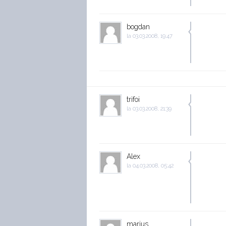
bogdan
la
03.03.2008, 19:47
trifoi
la
03.03.2008, 21:39
Alex
la
04.03.2008, 05:42
marius