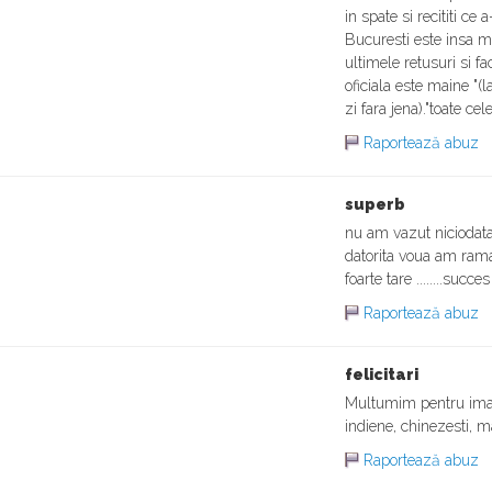
in spate si recititi ce 
Bucuresti este insa m
ultimele retusuri si f
oficiala este maine "
zi fara jena)."toate ce
Raportează abuz
superb
nu am vazut niciodata
datorita voua am ram
foarte tare ........succ
Raportează abuz
felicitari
Multumim pentru imagi
indiene, chinezesti, 
Raportează abuz