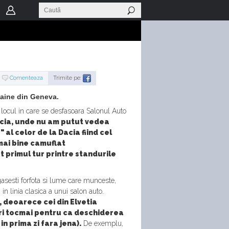
Comenteaza
Trimite pe:
maine din Geneva.
locul in care se desfasoara Salonul Auto
cia, unde nu am putut vedea
 al celor de la Dacia fiind cel
mai bine camuflat
 primul tur printre standurile
gasesti forfota si lume care munceste,
in linia clasica a unui salon auto.
, deoarece cei din Elvetia
iri tocmai pentru ca deschiderea
n prima zi fara jena).
De exemplu,