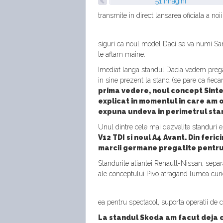
51 imagini
transmite in direct lansarea oficiala a n
siguri ca noul model Daci se va numi San
le aflam maine.
Imediat langa standul Dacia vedem pregat
in sine prezent la stand (se pare ca fieca
prima vedere, noul concept Sintesi
explicat in momentul in care am 
expuna undeva in perimetrul sta
Unul dintre cele mai dezvelite standuri e
V12 TDI si noul A4 Avant. Din fer
marcii germane pregatite pentru
Standurile aliantei Renault-Nissan, separa
ale conceptului Pivo atragand lumea curi
ea pentru spectacol, suporta operatii de c
La standul Skoda am facut deja c