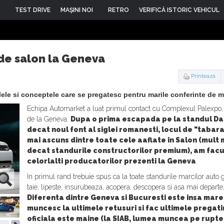
TEST DRIVE
MAŞINI NOI
RETRO
VERIFICĂ ISTORIC VEHICUL
 de salon la Geneva
Printeaza
ele si conceptele care se pregatesc pentru marile conferinte de 
Echipa Automarket a luat primul contact cu Complexul Palexpo, 
de la Geneva.
Dupa o prima escapada pe la standul Da
decat noul font al siglei romanesti, locul de "tabara"
mai ascuns dintre toate cele aaflate in Salon (mult 
decat standurile constructorilor premium), am facut
celorlalti producatorilor prezenti la Geneva
.
In primul rand trebuie spus ca la toate standurile marcilor auto 
taie, lipeste, insurubeaza, acopera, descopera si asa mai departe, 
Diferenta dintre Geneva si Bucuresti este insa mare
muncesc la ultimele retusuri si fac ultimele pregat
oficiala este maine (la SIAB, lumea muncea pe rupte i