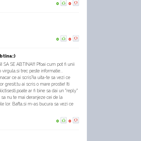
0
0
0
0
btina:)
 SA SE ABTINA!!! Pfoai cum pot fi unii
virgula,si trec peste informatie...
 macar ce ai scris?ia uita-te sa vezi ce
 or gresit,tu ai scris o mare prostie! Iti
ctisesti,poate ar fi bine sa dai un "reply"
 nu te mai deranjeze cei de la
le lor. Bafta,si m-as bucura sa vezi ce
0
0