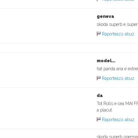
geneva
skoda superb e super
Raportează abuz
model...
fiat panda aria e extr
Raportează abuz
da
Tot Rolls e cea MAI FR
a placut.
Raportează abuz
skoda superb sperma