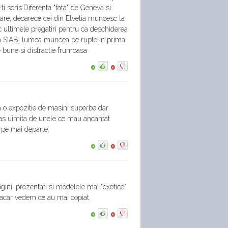
a-ti scris:Diferenta "fata" de Geneva si
are, deoarece cei din Elvetia muncesc la
ac ultimele pregatiri pentru ca deschiderea
(la SIAB, lumea muncea pe rupte in prima
le bune si distractie frumoasa
0
0
 o expozitie de masini superbe dar
as uimita de unele ce mau ancantat
es pe mai departe
0
0
ni, prezentati si modelele mai "exotice"
macar vedem ce au mai copiat.
0
0