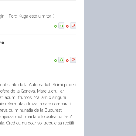
agini ! Ford Kuga este uimitor :)
0
0
re
0
0
ut stirile de la Automarket. Si imi plac si
e ofera de la Geneva. Mare lucru, iar
dati acum...frumos. Mai am o singura
buie reformulata fraza in care comparati
neva cu minunatia de la Bucuresti
njeaza mult mai tare folositea lui "a-ti"
ata. Cred ca nu doar voi trebuie sa recititi