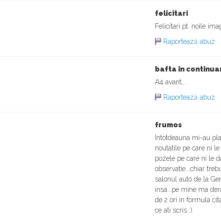
felicitari
Felicitari pt. noile im
Raportează abuz
bafta in continua
A4 avant,...
Raportează abuz
frumos
Intotdeauna mi-au plac
noutatile pe care ni l
pozele pe care ni le 
observatie...chiar tre
salonul auto de la Ge
insa...pe mine ma dera
de 2 ori in formula cit
ce ati scris :).