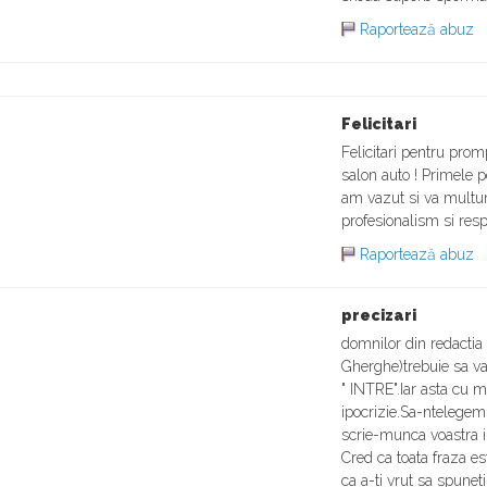
Raportează abuz
Felicitari
Felicitari pentru promp
salon auto ! Primele 
am vazut si va multu
profesionalism si respe
Raportează abuz
precizari
domnilor din redactia
Gherghe)trebuie sa 
" INTRE".Iar asta cu 
ipocrizie.Sa-ntelegem 
scrie-munca voastra in
Cred ca toata fraza e
ca a-ti vrut sa spuneti