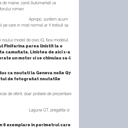
resa de maine, cand Automarket va
ctorului roman.
Apropo, suntem acum
 pe care in mod normal ar fi trebuit sa
i noului model de oras iQ, fara modelul
l Pinifarina parea linistit la o
ta camuflata. Linistea de aici s-a
rate un motor si se chinuiau sa-l
dus ca noutati la Geneva noile Q7
atul de fotografiat noutatile
ecial de oferit, doar probele de prezentare
Laguna GT, pregatita si
n 6 exemplare in perimetrul care