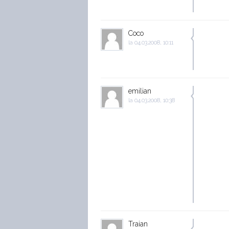
Coco
la
04.03.2008, 10:11
emilian
la
04.03.2008, 10:38
Traian