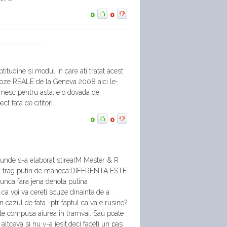
0
0
titudine si modul in care ati tratat acest
poze REALE de la Geneva 2008 aici le-
mesc pentru asta, e o dovada de
ct fata de cititori.
0
0
 unde s-a elaborat stirea(M Mester & R
va trag putin de maneca:DIFERENTA ESTE
munca fara jena denota putina
ca voi va cereti scuze dinainte de a
 cazul de fata -ptr faptul ca va e rusine?
ste compusa aiurea in tramvai. Sau poate
 altceva si nu v-a iesit.deci faceti un pas