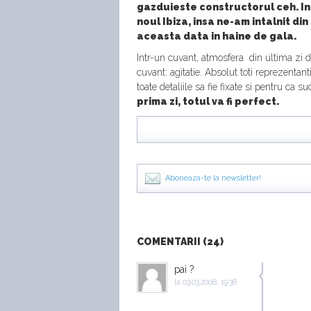
gazduieste constructorul ceh. In
noul Ibiza, insa ne-am intalnit d
aceasta data in haine de gala.
Intr-un cuvant, atmosfera din ultima zi d
cuvant: agitatie. Absolut toti reprezentan
toate detaliile sa fie fixate si pentru ca 
prima zi, totul va fi perfect.
Aboneaza-te la newsletter!
COMENTARII (24)
pai ?
la
03.03.2008, 19:38