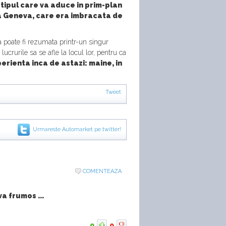
tipul care va aduce in prim-plan
 la Geneva, care era imbracata de
a poate fi rezumata printr-un singur
ucrurile sa se afle la locul lor, pentru ca
erienta inca de astazi: maine, in
Tweet
Urmareste Automarket pe twitter!
COMENTEAZA
a frumos ...
0
0