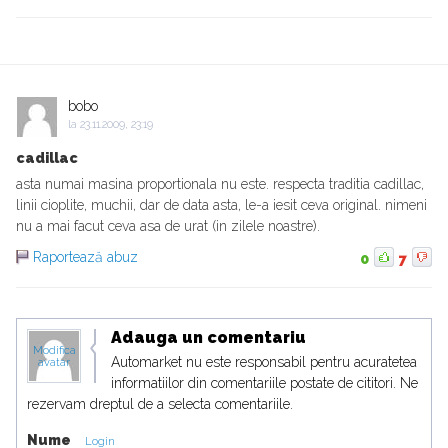
bobo
la
23.11.2009, 23:19
cadillac
asta numai masina proportionala nu este. respecta traditia cadillac,
linii cioplite, muchii, dar de data asta, le-a iesit ceva original. nimeni
nu a mai facut ceva asa de urat (in zilele noastre).
Raportează abuz
0
7
Adauga un comentariu
Modifica
Automarket nu este responsabil pentru acuratetea
avatar
informatiilor din comentariile postate de cititori. Ne
rezervam dreptul de a selecta comentariile.
Nume
Login