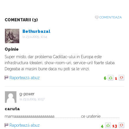
COMENTEAZA
COMENTARII (3)
Bethurbazal
la
23.11.2009, 10:14
Opinie
Super misto, dar problema Cadillac-ului in Europa este
infrastructura (dealeri, show-room-uri, service-uri) foarte slaba.
Degeaba ai masini bune daca nu poti sa le vinzi.
Raportează abuz
6
1
g-power
la
23.11.2009, 10:57
caruta
mamaaaaaaaaaaaaaaaaaaaa...............................ce uratenie......................
Raportează abuz
4
13