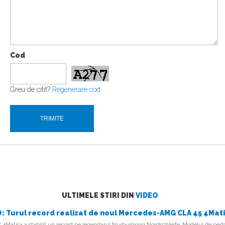
Cod
Greu de citit?
Regenerare cod
ULTIMELE STIRI DIN
VIDEO
: Turul record realizat de noul Mercedes-AMG CLA 45 4Mat
Matic+ a stabilit un record pe legendarul Nurburgring Nordschleife. Modelul de perfo