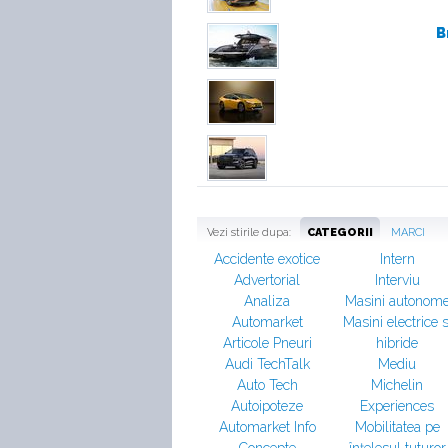
B
Vezi stirile dupa:
CATEGORII
MARCI
Accidente exotice
Intern
Advertorial
Interviu
Analiza
Masini autonom
Automarket
Masini electrice s
Articole Pneuri
hibride
Audi TechTalk
Mediu
Auto Tech
Michelin
Autoipoteze
Experiences
Automarket Info
Mobilitatea pe