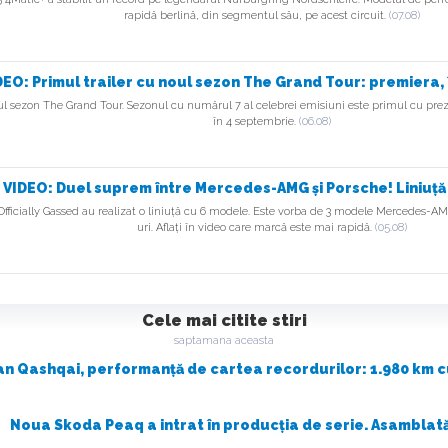
rapidă berlină, din segmentul său, pe acest circuit.
(07.08)
DEO: Primul trailer cu noul sezon The Grand Tour: premiera,
ul sezon The Grand Tour. Sezonul cu numărul 7 al celebrei emisiuni este primul cu prez
în 4 septembrie.
(06.08)
VIDEO: Duel suprem între Mercedes-AMG și Porsche! Liniuță
Officially Gassed au realizat o liniuță cu 6 modele. Este vorba de 3 modele Mercedes-AM
uri. Aflați în video care marcă este mai rapidă.
(05.08)
Cele mai citite stiri
saptamana aceasta
an Qashqai, performanță de cartea recordurilor: 1.980 km cu
Noua Skoda Peaq a intrat în producția de serie. Asamblată