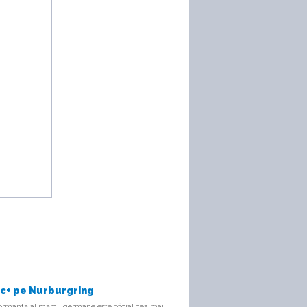
ic+ pe Nurburgring
rmanță al mărcii germane este oficial cea mai