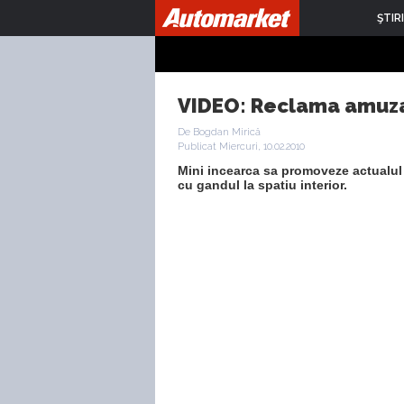
ŞTIRI
VIDEO: Reclama amuza
De Bogdan Mirică
Publicat Miercuri, 10.02.2010
Mini incearca sa promoveze actualul 
cu gandul la spatiu interior.