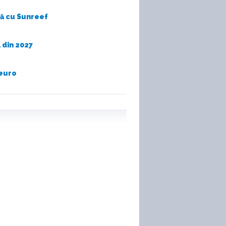
nă cu Sunreef
 din 2027
 euro