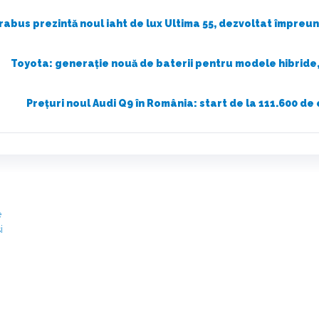
rabus prezintă noul iaht de lux Ultima 55, dezvoltat împreu
Toyota: generație nouă de baterii pentru modele hibride,
Prețuri noul Audi Q9 în România: start de la 111.600 de
e
i