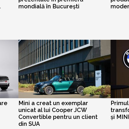
l
mondială în București
mode
are
Mini a creat un exemplar
Primu
unicat al lui Cooper JCW
trans
Convertible pentru un client
și MIN
din SUA