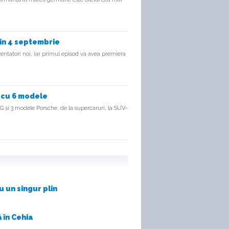
 în 4 septembrie
entatori noi, iar primul episod va avea premiera
 cu 6 modele
G și 3 modele Porsche, de la supercaruri, la SUV-
 un singur plin
 în Cehia