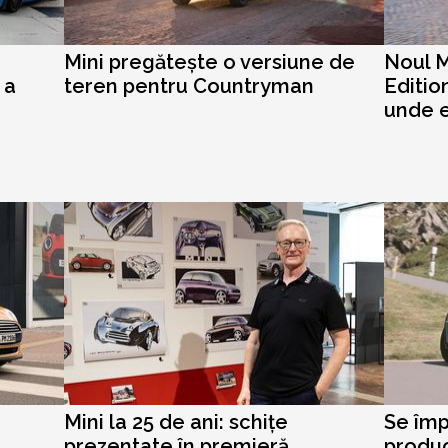
Mini pregătește o versiune de
Noul M
 a
teren pentru Countryman
Editio
unde 
Mini la 25 de ani: schițe
Se împ
prezentate în premieră
produc