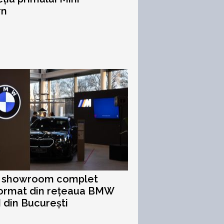
rn
l showroom complet
format din rețeaua BMW
I din București