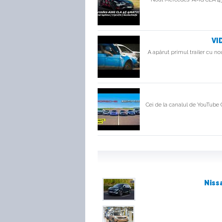
VI
A apărut primul trailer cu no
Cei de la canalul de YouTube 
Niss