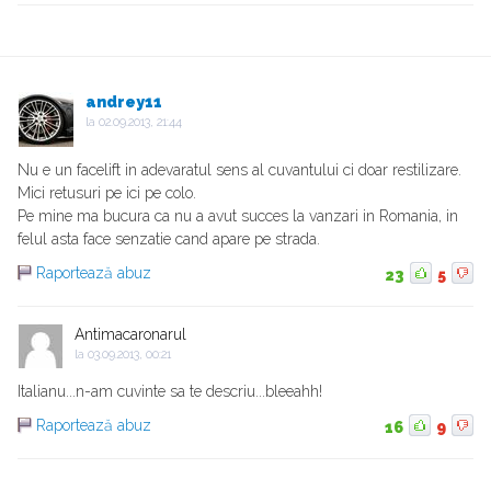
andrey11
la
02.09.2013, 21:44
Nu e un facelift in adevaratul sens al cuvantului ci doar restilizare.
Mici retusuri pe ici pe colo.
Pe mine ma bucura ca nu a avut succes la vanzari in Romania, in
felul asta face senzatie cand apare pe strada.
Raportează abuz
23
5
Antimacaronarul
la
03.09.2013, 00:21
Italianu...n-am cuvinte sa te descriu...bleeahh!
Raportează abuz
16
9