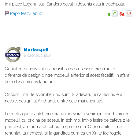
imi place Loganu sau Sandero decat hidosenia asta intruchipata.
Raportează abuz
9
65
Mario0406
la
02.09.2013, 18:49
Ochiul meu neavizat n-a reusit sa desluseasca prea multe
diferente de design dintre modelul anterior si acest facelift. In afara
de redesenarea volanului...
Oricum... multe schimbari nu sunt. Si adevarul e ca nici nu era
nevoie, design-ul fiind unul dintre cele mai originale.
Pe meleagurile autohtone era un adevarat eveniment cand zaream
modelul cu pricina pe sosele, in schimb, intr-o iesire de cateva zile
prin vest, am numarat cel putin spre o suta. Of romanilor... mai
renuntati la nemtesti si la gandirea cum ca un X5 te fac regele