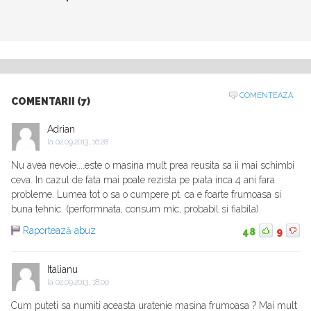
COMENTEAZA
COMENTARII (7)
Adrian
la
02.09.2013, 16:28
Nu avea nevoie....este o masina mult prea reusita sa ii mai schimbi
ceva. In cazul de fata mai poate rezista pe piata inca 4 ani fara
probleme. Lumea tot o sa o cumpere pt. ca e foarte frumoasa si
buna tehnic. (performnata, consum mic, probabil si fiabila).
Raportează abuz
48
9
Italianu
la
02.09.2013, 18:00
Cum puteti sa numiti aceasta uratenie masina frumoasa ? Mai mult