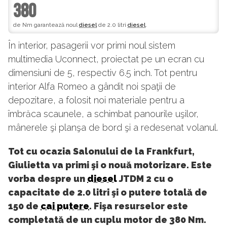
380
de Nm garantează noul
diesel
de 2.0 litri
diesel
.
În interior, pasagerii vor primi noul sistem
multimedia Uconnect, proiectat pe un ecran cu
dimensiuni de 5, respectiv 6.5 inch. Tot pentru
interior Alfa Romeo a gândit noi spaţii de
depozitare, a folosit noi materiale pentru a
îmbrăca scaunele, a schimbat panourile uşilor,
mânerele şi planşa de bord şi a redesenat volanul.
Tot cu ocazia Salonului de la Frankfurt,
Giulietta va primi şi o nouă motorizare. Este
vorba despre un
diesel
JTDM 2 cu o
capacitate de 2.0 litri şi o putere totală de
150 de
cai putere
. Fişa resurselor este
completată de un cuplu motor de 380 Nm.