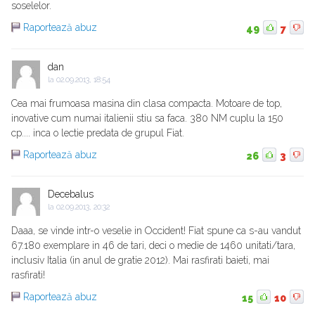
soselelor.
Raportează abuz
49
7
dan
la
02.09.2013, 18:54
Cea mai frumoasa masina din clasa compacta. Motoare de top,
inovative cum numai italienii stiu sa faca. 380 NM cuplu la 150
cp.... inca o lectie predata de grupul Fiat.
Raportează abuz
26
3
Decebalus
la
02.09.2013, 20:32
Daaa, se vinde intr-o veselie in Occident! Fiat spune ca s-au vandut
67.180 exemplare in 46 de tari, deci o medie de 1460 unitati/tara,
inclusiv Italia (in anul de gratie 2012). Mai rasfirati baieti, mai
rasfirati!
Raportează abuz
15
10