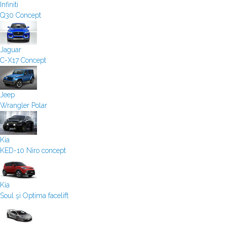
Infiniti
Q30 Concept
Jaguar
C-X17 Concept
Jeep
Wrangler Polar
Kia
KED-10 Niro concept
Kia
Soul şi Optima facelift