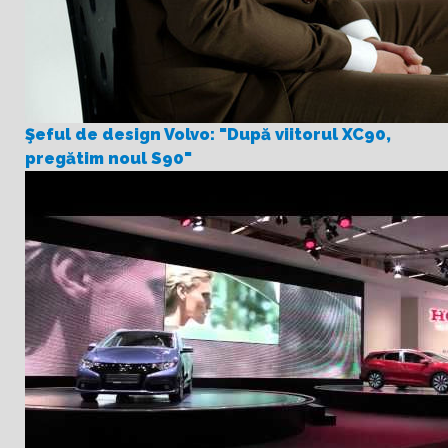
Şeful de design Volvo: "După viitorul XC90,
pregătim noul S90"