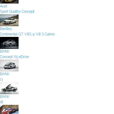
Audi
Sport Quattro Concept
Bentley
Continental GT V8S şi V8 S Cabrio
BMW
Concept X5 eDrive
BMW
i3
BMW
i8