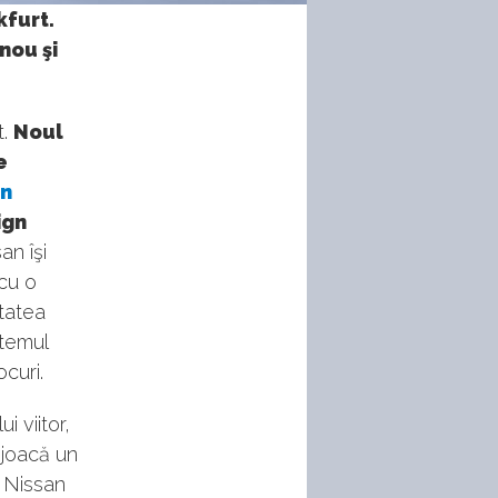
kfurt.
nou şi
t.
Noul
e
an
ign
an îşi
cu o
tatea
stemul
curi.
i viitor,
l joacă un
l Nissan