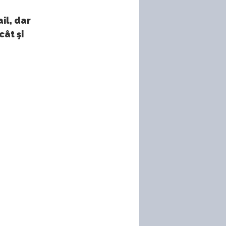
il, dar
cât şi