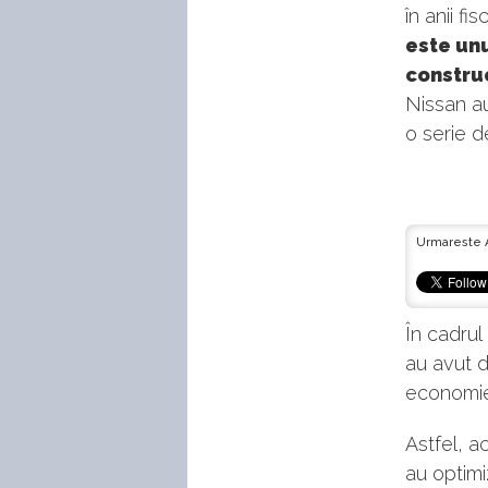
în anii fi
este un
construc
Nissan a
o serie d
Urmareste 
În cadrul
au avut d
economie 
Astfel, a
au optim