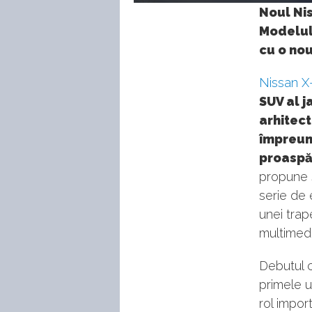
133
Noul Nis
Modelul 
cu o no
Nissan X-
SUV al j
arhitec
împreun
proaspăt
propune s
serie de 
unei trap
multimedi
Debutul co
primele u
rol impor