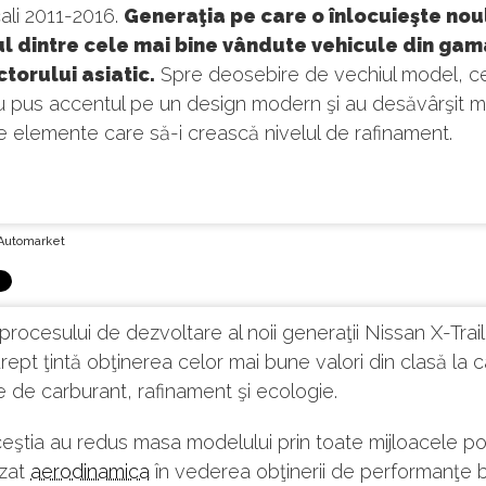
scali 2011-2016.
Generaţia pe care o înlocuieşte noul
ul dintre cele mai bine vândute vehicule din gam
torului asiatic.
Spre deosebire de vechiul model, ce
u pus accentul pe un design modern şi au desăvârşit m
e elemente care să-i crească nivelul de rafinament.
Automarket
 procesului de dezvoltare al noii generaţii Nissan X-Trail,
rept ţintă obţinerea celor mai bune valori din clasă la c
de carburant, rafinament şi ecologie.
ceştia au redus masa modelului prin toate mijloacele pos
izat
aerodinamica
în vederea obţinerii de performanţe 