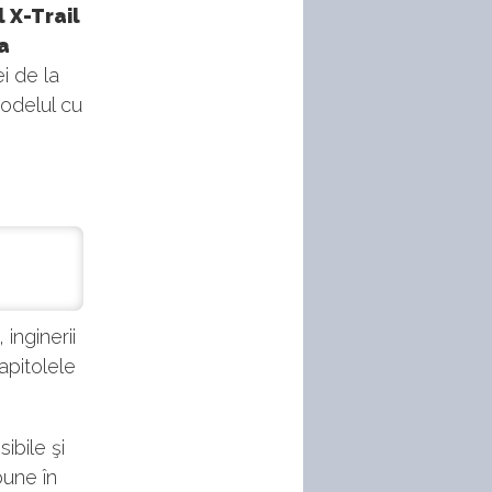
 X-Trail
a
i de la
odelul cu
 inginerii
apitolele
ibile şi
bune în