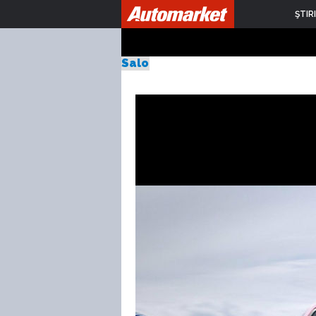
Nissan X-
ŞTIRI
Salonul Auto de la Frankfurt 20
Publicat Marti, 10.09.2013
de Sebastian Toma
18