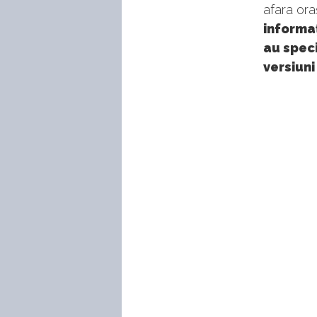
afara ora
informaţ
au speci
versiuni