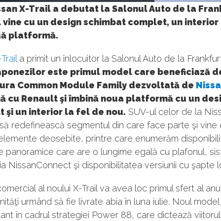
san X-Trail a debutat la Salonul Auto de la Fran
vine cu un design schimbat complet, un interior 
uă platformă.
Trail
a primit un înlocuitor la Salonul Auto de la Frankfur
aponezilor este primul model care beneficiază d
tura Common Module Family dezvoltată de
Niss
ă cu Renault şi îmbină noua platformă cu un des
 şi un interior la fel de nou.
SUV-ul celor de la Niss
ă redefinească segmentul din care face parte şi vine 
elemente deosebite, printre care enumerăm disponibili
e panoramice care are o lungime egală cu plafonul, si
a NissanConnect şi disponibilitatea versiunii cu şapte lo
mercial al noului X-Trail va avea loc primul sfert al anulu
nităţi urmând să fie livrate abia în luna iulie. Noul mode
tant în cadrul strategiei Power 88, care dictează viitoru