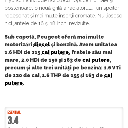
Hybrid. Ea include noi blocuri optice frontale şi
posterioare, o nouă grilă a radiatorului, un spoiler
redesenat şi mai multe inserţii cromate. Nu lipsesc
nici jantele de 16 şi 18 inch, revizuite.
Sub capotă, Peugeot oferă mai multe
motorizări
diesel
şi benzină. Avem unitatea
1.6 HDi de 115
cai putere
, fratele său mai
mare, 2.0 HDi de 150 şi 163 de
cai putere
,
precum şi alte trei unităţi pe benzină: 1.6 VTi
de 120 de cai, 1.6 THP de 155 şi 163 de
cai
putere
.
ESENTIAL
3.4