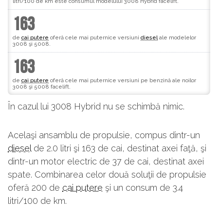
litri/100 de km este consumul modelului 3008 Hybrid facelift.
163
de
cai putere
oferă cele mai puternice versiuni
diesel
ale modelelor
3008 şi 5008.
163
de
cai putere
oferă cele mai puternice versiuni pe benzină ale noilor
3008 şi 5008 facelift.
În cazul lui 3008 Hybrid nu se schimbă nimic.
Acelaşi ansamblu de propulsie, compus dintr-un
diesel
de 2.0 litri şi 163 de cai, destinat axei faţă, şi
dintr-un motor electric de 37 de cai, destinat axei
spate. Combinarea celor două soluţii de propulsie
oferă 200 de
cai putere
şi un consum de 3.4
litri/100 de km.