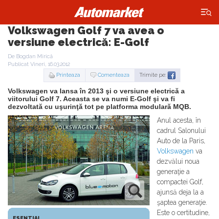
×
Volkswagen Golf 7 va avea o
versiune electrică: E-Golf
De Bogdan Mirică
Publicat Vineri, 16.03.2012
Printeaza
Comenteaza
Trimite pe:
Volkswagen va lansa în 2013 şi o versiune electrică a
viitorului Golf 7. Aceasta se va numi E-Golf şi va fi
dezvoltată cu uşurinţă tot pe platforma modulară MQB.
Anul acesta, în
cadrul Salonului
Auto de la Paris,
Volkswagen
va
dezvălui noua
generaţie a
compactei Golf,
ajunsă deja la a
şaptea generaţie.
Este o certitudine,
ESENTIAL