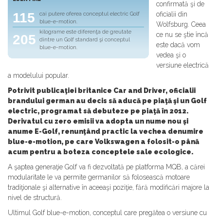
confirmată şi de
115
oficialii din
cai putere oferea conceptul electric Golf
blue-e-motion.
Wolfsburg. Ceea
kilograme este diferenţa de greutate
ce nu se ştie încă
205
dintre un Golf standard şi conceptul
este dacă vom
blue-e-motion.
vedea şi o
versiune electrică
a modelului popular.
Potrivit publicaţiei britanice Car and Driver, oficialii
brandului german au decis să aducă pe piaţă şi un Golf
electric, programat să debuteze pe piaţă în 2012.
Derivatul cu zero emisii va adopta un nume nou şi
anume E-Golf, renunţând practic la vechea denumire
blue-e-motion, pe care Volkswagen a folosit-o până
acum pentru a boteza conceptele sale ecologice.
A şaptea generaţie Golf va fi dezvoltată pe platforma MQB, a cărei
modularitate le va permite germanilor să folosească motoare
tradiţionale şi alternative în aceeaşi poziţie, fără modificări majore la
nivel de structură.
Ultimul Golf blue-e-motion, conceptul care pregătea o versiune cu