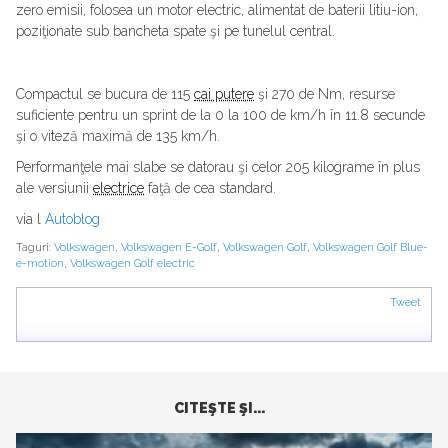
zero emisii, folosea un motor electric, alimentat de baterii litiu-ion,
poziţionate sub bancheta spate şi pe tunelul central.
Compactul se bucura de 115
cai putere
şi 270 de Nm, resurse
suficiente pentru un sprint de la 0 la 100 de km/h în 11.8 secunde
şi o viteză maximă de 135 km/h.
Performanţele mai slabe se datorau şi celor 205 kilograme în plus
ale versiunii
electrice
faţă de cea standard.
via l
Autoblog
Taguri:
Volkswagen
,
Volkswagen E-Golf
,
Volkswagen Golf
,
Volkswagen Golf Blue-
e-motion
,
Volkswagen Golf electric
Tweet
CITEŞTE ŞI...