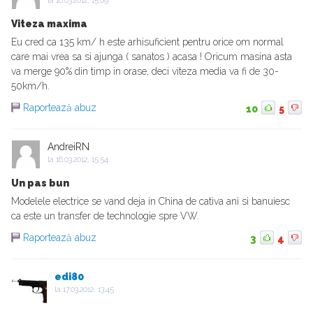
la
16.03.2012, 15:09
Viteza maxima
Eu cred ca 135 km/ h este arhisuficient pentru orice om normal
care mai vrea sa si ajunga ( sanatos ) acasa ! Oricum masina asta
va merge 90% din timp in orase, deci viteza media va fi de 30-
50km/h.
Raportează abuz
10
5
AndreiRN
la
16.03.2012, 15:54
Un pas bun
Modelele electrice se vand deja in China de cativa ani si banuiesc
ca este un transfer de technologie spre VW.
Raportează abuz
3
4
edi80
la
17.03.2012, 13:45