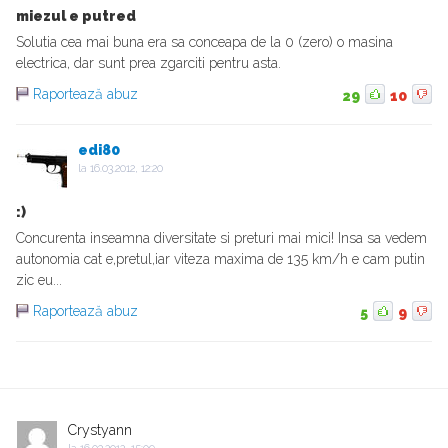
miezul e putred
Solutia cea mai buna era sa conceapa de la 0 (zero) o masina
electrica, dar sunt prea zgarciti pentru asta.
Raportează abuz
29
10
edi80
la
16.03.2012, 12:20
:)
Concurenta inseamna diversitate si preturi mai mici! Insa sa vedem
autonomia cat e,pretul,iar viteza maxima de 135 km/h e cam putin
zic eu...
Raportează abuz
5
9
Crystyann