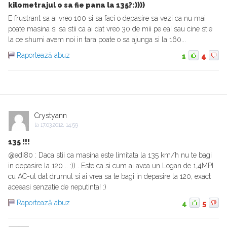
kilometrajul o sa fie pana la 135?:))))
E frustrant sa ai vreo 100 si sa faci o depasire sa vezi ca nu mai
poate masina si sa stii ca ai dat vreo 30 de mii pe ea! sau cine stie
la ce shumi avem noi in tara poate o sa ajunga si la 160...
Raportează abuz
1
4
Crystyann
la
17.03.2012, 14:59
135 !!!
@edi80 : Daca stii ca masina este limitata la 135 km/h nu te bagi
in depasire la 120 .. :)) . Este ca si cum ai avea un Logan de 1,4MPI
cu AC-ul dat drumul si ai vrea sa te bagi in depasire la 120, exact
aceeasi senzatie de neputinta! :)
Raportează abuz
4
5