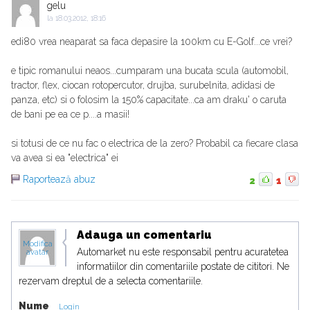
gelu
la
18.03.2012, 18:16
edi80 vrea neaparat sa faca depasire la 100km cu E-Golf...ce vrei?
e tipic romanului neaos...cumparam una bucata scula (automobil,
tractor, flex, ciocan rotopercutor, drujba, surubelnita, adidasi de
panza, etc) si o folosim la 150% capacitate...ca am draku' o caruta
de bani pe ea ce p....a masii!
si totusi de ce nu fac o electrica de la zero? Probabil ca fiecare clasa
va avea si ea "electrica" ei
Raportează abuz
2
1
Adauga un comentariu
Modifica
Automarket nu este responsabil pentru acuratetea
avatar
informatiilor din comentariile postate de cititori. Ne
rezervam dreptul de a selecta comentariile.
Nume
Login