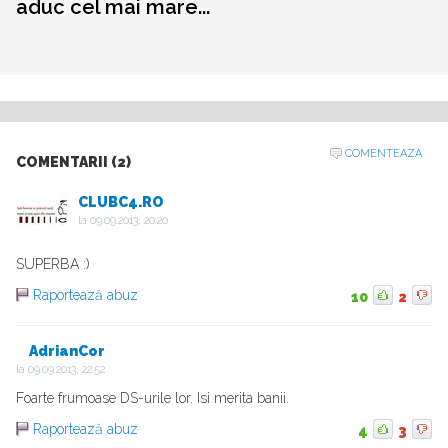
aduc cel mai mare...
COMENTEAZA
COMENTARII (2)
CLUBC4.RO
la
09.09.2013, 20:20
SUPERBA :)
Raportează abuz
10
2
AdrianCor
la
09.09.2013, 22:52
Foarte frumoase DS-urile lor. Isi merita banii.
Raportează abuz
4
3