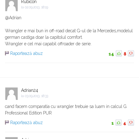
Rubicon
la
02.09.2013, 18:19
@Adrian
Wrangler e mai bun in off-road decat G-ul de la Mercedes,modelul
german castiga doar la capitolul comfort.
Wrangler e cel mai capabil offroader de serie.
Raportează abuz
14
8
Adrian24
la
03.09.2013, 18:33
cand facem comparatia cu wrangler trebuie sa luam in calcul G
Professional Edition PUR
Raportează abuz
1
4