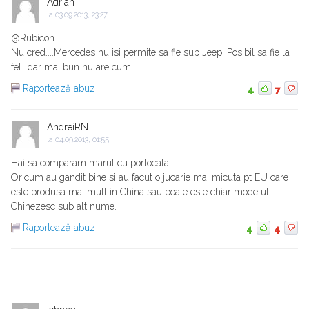
Adrian
la
03.09.2013, 23:27
@Rubicon
Nu cred....Mercedes nu isi permite sa fie sub Jeep. Posibil sa fie la
fel...dar mai bun nu are cum.
Raportează abuz
4
7
AndreiRN
la
04.09.2013, 01:55
Hai sa comparam marul cu portocala.
Oricum au gandit bine si au facut o jucarie mai micuta pt EU care
este produsa mai mult in China sau poate este chiar modelul
Chinezesc sub alt nume.
Raportează abuz
4
4