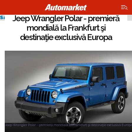
×
Jeep Wrangler Polar - premieră
Salonul Auto de la Frankfurt 2013
mondială la Frankfurt şi
destinaţie exclusivă Europa
Jeep Wrangler Polar - premieră mondială la Frankfurt şi destinaţie exclusivă Europ