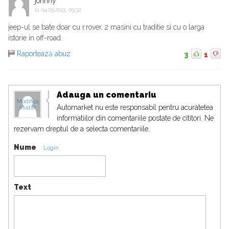
johnny
la
04.09.2013, 09:32
jeep-ul se bate doar cu r.rover, 2 masini cu traditie si cu o larga
istorie in off-road.
Raportează abuz
3
1
Adauga un comentariu
Modifica
Automarket nu este responsabil pentru acuratetea
avatar
informatiilor din comentariile postate de cititori. Ne
rezervam dreptul de a selecta comentariile.
Nume
Login
Text