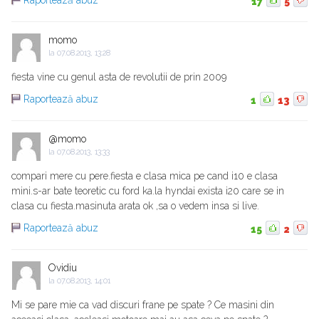
Raportează abuz
17
5
momo
la
07.08.2013, 13:28
fiesta vine cu genul asta de revolutii de prin 2009
Raportează abuz
1
13
@momo
la
07.08.2013, 13:33
compari mere cu pere.fiesta e clasa mica pe cand i10 e clasa
mini.s-ar bate teoretic cu ford ka.la hyndai exista i20 care se in
clasa cu fiesta.masinuta arata ok ,sa o vedem insa si live.
Raportează abuz
15
2
Ovidiu
la
07.08.2013, 14:01
Mi se pare mie ca vad discuri frane pe spate ? Ce masini din