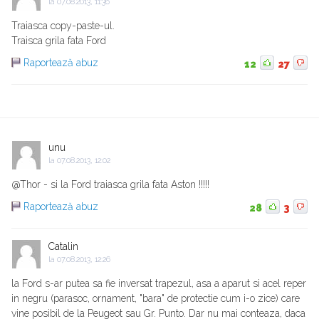
la
07.08.2013, 11:36
Traiasca copy-paste-ul.
Traisca grila fata Ford
Raportează abuz
12
27
unu
la
07.08.2013, 12:02
@Thor - si la Ford traiasca grila fata Aston !!!!!
Raportează abuz
28
3
Catalin
la
07.08.2013, 12:26
la Ford s-ar putea sa fie inversat trapezul, asa a aparut si acel reper
in negru (parasoc, ornament, "bara" de protectie cum i-o zice) care
vine posibil de la Peugeot sau Gr. Punto. Dar nu mai conteaza, daca