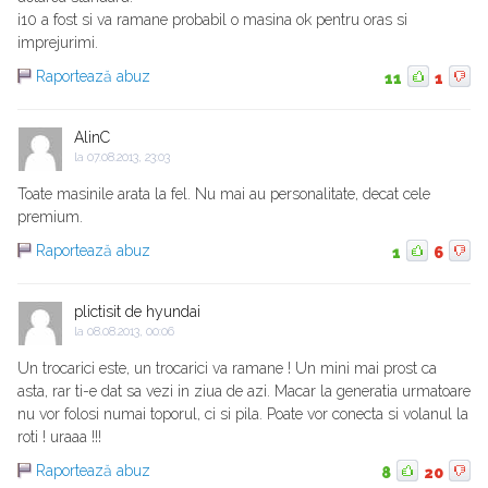
i10 a fost si va ramane probabil o masina ok pentru oras si
imprejurimi.
Raportează abuz
11
1
AlinC
la
07.08.2013, 23:03
Toate masinile arata la fel. Nu mai au personalitate, decat cele
premium.
Raportează abuz
1
6
plictisit de hyundai
la
08.08.2013, 00:06
Un trocarici este, un trocarici va ramane ! Un mini mai prost ca
asta, rar ti-e dat sa vezi in ziua de azi. Macar la generatia urmatoare
nu vor folosi numai toporul, ci si pila. Poate vor conecta si volanul la
roti ! uraaa !!!
Raportează abuz
8
20