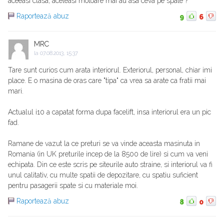
aceeasi clasa, aceleasi motoare mai au asa ceva pe spate ?
Raportează abuz
9
6
MRC
la
07.08.2013, 15:37
Tare sunt curios cum arata interiorul. Exteriorul, personal, chiar imi
place. E o masina de oras care "tipa" ca vrea sa arate ca fratii mai
mari.
Actualul i10 a capatat forma dupa facelift, insa interiorul era un pic
fad.
Ramane de vazut la ce preturi se va vinde aceasta masinuta in
Romania (in UK preturile incep de la 8500 de lire) si cum va veni
echipata. Din ce este scris pe siteurile auto straine, si interiorul va fi
unul calitativ, cu multe spatii de depozitare, cu spatiu suficient
pentru pasagerii spate si cu materiale moi.
Raportează abuz
8
0