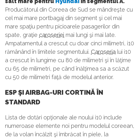
salt mare pentru
Hyundai
în segmentul A.
Producătorul din Coreea de Sud se mândreşte cu
cel mai mare portbagaj din segment şi cel mai
mare spaţiu pentru picioarele pasagerilor din
spate, graţie
caroseriei
mai lungi şi mai late.
Ampatamentul a crescut cu doar cinci milimetri, i10
rămânând în limitele segmentului.
Caroseria
lui i10
a crescut în lungime cu 80 de milimetri şi în lăţime
cu 65 de milimetri, pe când înălţimea sa a scăzut
cu 50 de milimetri faţă de modelul anterior.
ESP ŞI AIRBAG-URI CORTINĂ ÎN
STANDARD
Lista de dotări opţionale ale noului i10 include
numeroase elemente noi pentru modelul coreean,
de la volan încălzit şi îmbrăcat în piele, la