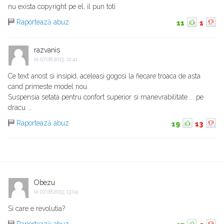
nu exista copyright pe el, il pun toti
Raportează abuz
11
1
razvanis
la
07.08.2013, 12:41
Ce text anost si insipid, aceleasi gogosi la fiecare troaca de asta
cand primeste model nou.
Suspensia setata pentru confort superior si manevrabilitate ... pe
dracu ...
Raportează abuz
19
13
Obezu
la
07.08.2013, 13:04
Si care e revolutia?