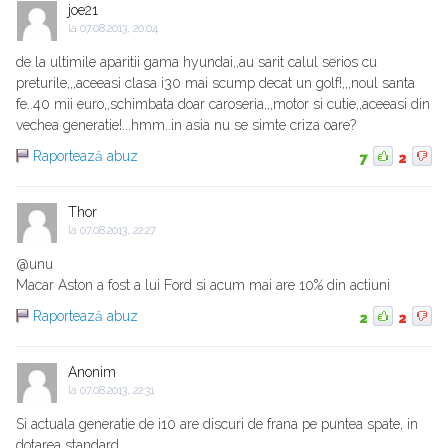
joe21
la
07.08.2013, 20:04
de la ultimile aparitii gama hyundai,,au sarit calul serios cu
preturile,,,aceeasi clasa i30 mai scump decat un golf!,,,noul santa
fe..40 mii euro,,schimbata doar caroseria,,,motor si cutie,,aceeasi din
vechea generatie!...hmm..in asia nu se simte criza oare?
Raportează abuz
7
2
Thor
la
07.08.2013, 22:27
@unu
Macar Aston a fost a lui Ford si acum mai are 10% din actiuni
Raportează abuz
2
2
Anonim
la
07.08.2013, 22:31
Si actuala generatie de i10 are discuri de frana pe puntea spate, in
dotarea standard.