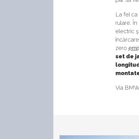
La fel ca
rulare. În
electric 
încărcare
zero
emi
set de j
longitud
montate
Via BM