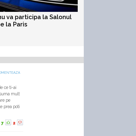
 va participa la Salonul
e la Paris
OMENTEAZA
 ce ti-ai
onsuma mult
are pe
e prea poti
7
2