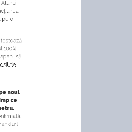
 Atunci
acţiunea
t pe o
l testează
ul 100%
capabil să
isii de
 pe noul
timp ce
metru.
nfirmată.
rankfurt