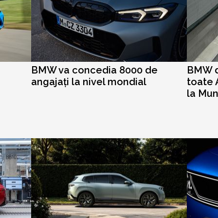
BMW va concedia 8000 de
BMW d
angajați la nivel mondial
toate A
la Mu