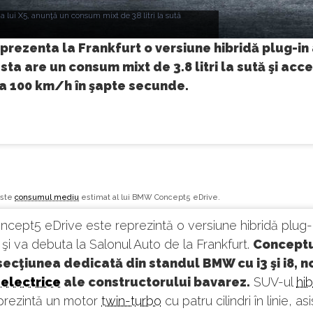
lui X5, anunţă un consum mixt de 3.8 litri la sută
rezenta la Frankfurt o versiune hibridă plug-in 
sta are un consum mixt de 3.8 litri la sută şi acc
la 100 km/h în şapte secunde.
 este
consumul mediu
estimat al lui BMW Concept5 eDrive.
cept5 eDrive este reprezintă o versiune hibridă plug-
 şi va debuta la Salonul Auto de la Frankfurt.
Conceptu
secţiunea dedicată din standul BMW cu i3 şi i8, n
electrice
ale constructorului bavarez.
SUV-ul
hib
 prezintă un motor
twin-turbo
cu patru cilindri în linie, as