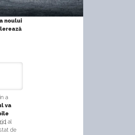
a noului
elerează
in a
l va
oile
rid
al
istat de