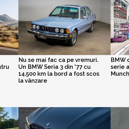
Nu se mai fac ca pe vremuri.
BMW d
ntru
Un BMW Seria 3 din '77 cu
serie a
14.500 km la bord a fost scos
Munc
la vânzare