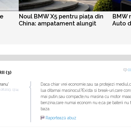
re
Noul BMW X5 pentru piața din
BMW nu
China: ampatament alungit
Auto d
C
I (3)
ranu'
Daca chiar vrei economie,sau sa protejezi mediul,de
.08.2013, 13:14
lua ditamai masinocul?Exista si break-uri,care c
mai putin,sau compacte,nu masina cu motor maa
benzina,care numai econom nu e,ca pe baterii nu t
baza.
Raportează abuz