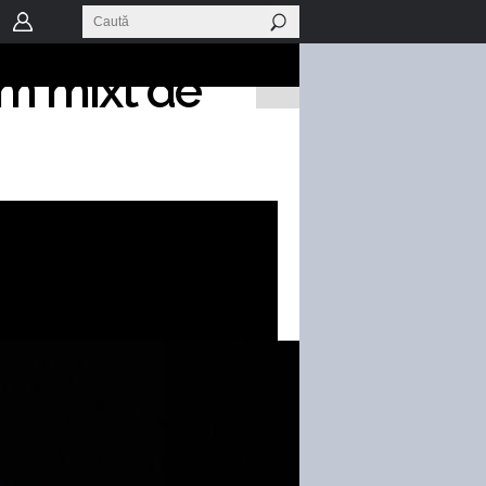
a hibridă
um mixt de