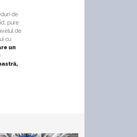
oduri de
rid, pure
ivelul de
ui cu
are un
e
bastră,