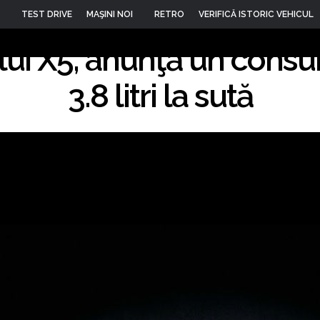
ept5 eDrive, versiune
TEST DRIVE
MAŞINI NOI
RETRO
VERIFICĂ ISTORIC VEHICUL
 lui X5, anunţă un cons
13
3.8 litri la sută