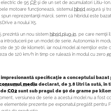
 electric de 95
CP
şi de un set de acumulatori Litiu-Ion.
ele motoare funcţionează, sistemul
hibrid
asigură şi tr
, spun reprezentanţii mărcii, semn că hibridul este baza
sDrive a noului X5.
 prezintă un nou sistem
hibrid plug-in
, pe care nemţii î
a introducerii pe un model de serie. Autonomia în mod
este de 30 de kilometri, iar noul model al nemţilor este 
teza de 120 km/h în timp ce rulează în modul cu zero
em
 impresionantă specificaţie a conceptului bazat
consumul mediu
declarat, de 3.8 litri la sută, în 
e de
CO2
sunt sub pragul de 90 de grame pe kilo
ment, versiunea de serie a acestui model nu a fost co
te elementele prezente pe exponatul pregătit pentru F
e gata de producţie.