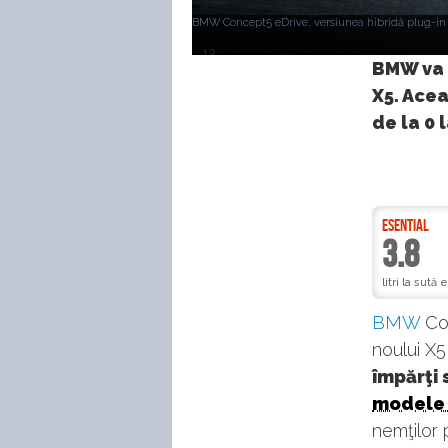
BMW Concept5 eDrive, versiunea hibridă plug-in a 
13
BMW va p
X5. Acea
de la 0 
ESENTIAL
3.8
litri la sută
BMW
Con
noului X5
împărţi 
modele 
nemţilor