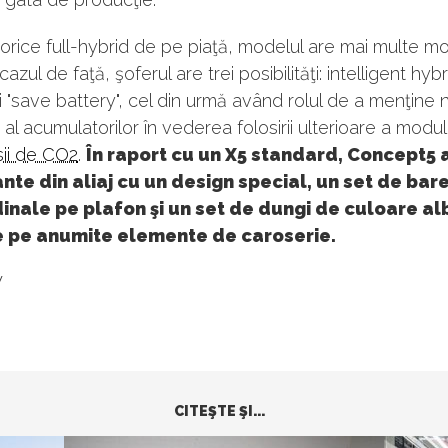
 orice full-hybrid de pe piaţă, modelul are mai multe m
 cazul de faţă, şoferul are trei posibilităţi: intelligent hyb
şi "save battery", cel din urmă având rolul de a menţine n
 al acumulatorilor în vederea folosirii ulterioare a modul
sii de CO2
.
În raport cu un X5 standard, Concept5 
ante din aliaj cu un design special, un set de bar
inale pe plafon şi un set de dungi de culoare al
 pe anumite elemente de caroserie.
W
CITEŞTE ŞI...