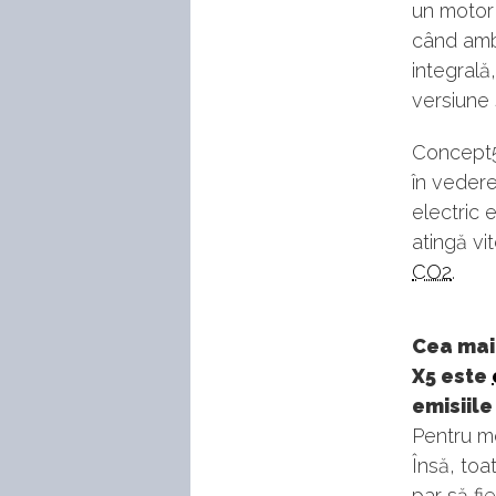
un motor
când amb
integrală
versiune 
Concept5
în vedere
electric 
atingă vi
CO2
.
Cea mai
X5 este
emisiil
Pentru mo
Însă, toa
par să fi