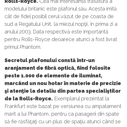
Rolls-Royce.
Cea mai interesantă trăsătură a
modelului britanic este plafonul său. Acesta imită
cât de fidel posibil cerul văzut de pe coasta de
sud a Regatului Unit, la miezul nopţii, în prima zi a
anului 2003. Data respectivă este importantă
pentru Rolls-Royce deoarece atunci a fost livrat
primul Phantom.
Secretul plafonului constă într-un
aranjament de fibră optică, fiind folosite
peste 1.000 de elemente de iluminat,
marcând un nou hotar în materie de precizie
şi atenţie la detaliu din partea specialiştilor
de la Rolls-Royce.
Exemplarul prezentat la
Frankfurt este bazat pe versiunea cu ampatament
mărit a lui Phantom, pentru ca pasagerii din spate
să fie răsfăţaţi cu un plus de spaţiu atunci când se