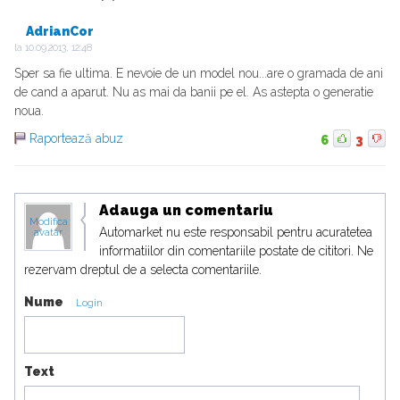
AdrianCor
la
10.09.2013, 12:48
Sper sa fie ultima. E nevoie de un model nou...are o gramada de ani
de cand a aparut. Nu as mai da banii pe el. As astepta o generatie
noua.
Raportează abuz
6
3
Adauga un comentariu
Modifica
Automarket nu este responsabil pentru acuratetea
avatar
informatiilor din comentariile postate de cititori. Ne
rezervam dreptul de a selecta comentariile.
Nume
Login
Text