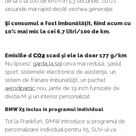
de la 0 la 100 de km/h în 5.3 secunde, cu 0.1
secunde mai rapid decât vechea generaţie.
Şi consumul a fost îmbunătăţit, fiind acum cu
10% mai mic la cei 6.7 litri/100 de km.
Emisiile d
CO2
scad şi ele la doar 177 g/km
.
Nu lipsesc
garda la sol
ceva mai redusă, şasiul
sport, sistemele electronice de asistenţă, un
sistem de frânare îmbunătăţit, un pachet
aerodinamic
nou, jante de 19 inch furnizate de
divizia M şi un interior personalizat.
BMW X5 inclus în programul Individual
Tot la Frankfurt, BMW introduce şi programul de
personalizare Individual pentru X5. SUV-ul va