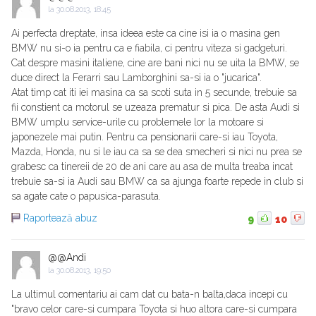
la
30.08.2013, 18:45
Ai perfecta dreptate, insa ideea este ca cine isi ia o masina gen
BMW nu si-o ia pentru ca e fiabila, ci pentru viteza si gadgeturi.
Cat despre masini italiene, cine are bani nici nu se uita la BMW, se
duce direct la Ferarri sau Lamborghini sa-si ia o "jucarica".
Atat timp cat iti iei masina ca sa scoti suta in 5 secunde, trebuie sa
fii constient ca motorul se uzeaza prematur si pica. De asta Audi si
BMW umplu service-urile cu problemele lor la motoare si
japonezele mai putin. Pentru ca pensionarii care-si iau Toyota,
Mazda, Honda, nu si le iau ca sa se dea smecheri si nici nu prea se
grabesc ca tinereii de 20 de ani care au asa de multa treaba incat
trebuie sa-si ia Audi sau BMW ca sa ajunga foarte repede in club si
sa agate cate o papusica-parasuta.
Raportează abuz
9
10
@@Andi
la
30.08.2013, 19:50
La ultimul comentariu ai cam dat cu bata-n balta,daca incepi cu
"bravo celor care-si cumpara Toyota si huo altora care-si cumpara