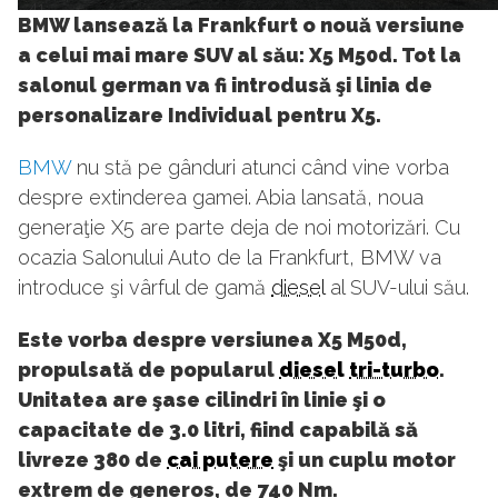
41
BMW lansează la Frankfurt o nouă versiune
a celui mai mare SUV al său: X5 M50d. Tot la
salonul german va fi introdusă şi linia de
personalizare Individual pentru X5.
BMW
nu stă pe gânduri atunci când vine vorba
despre extinderea gamei. Abia lansată, noua
generaţie X5 are parte deja de noi motorizări. Cu
ocazia Salonului Auto de la Frankfurt, BMW va
introduce şi vârful de gamă
diesel
al SUV-ului său.
Este vorba despre versiunea X5 M50d,
propulsată de popularul
diesel
tri-turbo
.
Unitatea are şase cilindri în linie şi o
capacitate de 3.0 litri, fiind capabilă să
livreze 380 de
cai putere
şi un cuplu motor
extrem de generos, de 740 Nm.