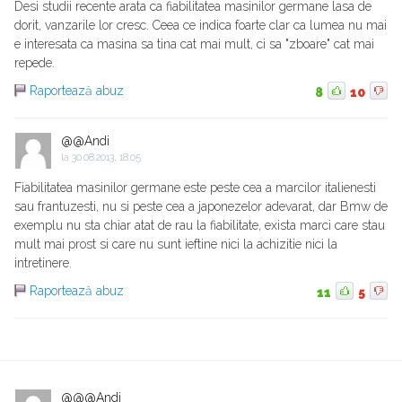
Desi studii recente arata ca fiabilitatea masinilor germane lasa de
dorit, vanzarile lor cresc. Ceea ce indica foarte clar ca lumea nu mai
e interesata ca masina sa tina cat mai mult, ci sa "zboare" cat mai
repede.
Raportează abuz
8
10
@@Andi
la
30.08.2013, 18:05
Fiabilitatea masinilor germane este peste cea a marcilor italienesti
sau frantuzesti, nu si peste cea a japonezelor adevarat, dar Bmw de
exemplu nu sta chiar atat de rau la fiabilitate, exista marci care stau
mult mai prost si care nu sunt ieftine nici la achizitie nici la
intretinere.
Raportează abuz
11
5
@@@Andi