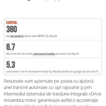
ESENTIAL
380
de
cai putere
oferă noul BMW X5 M50d.
6.7
litri/100 de km este
consumul mediu
al noului X5 M50d.
5.3
secunde îi vor fi necesare noului X5 M50d pentru a ajunge la 100 km/h.
Resursele sunt aşternute pe şosea cu ajutorul
unei transmii automate cu opt rapoarte şi prin
intermediul sistemului de tracţiune integrală xDrive.
Ansamblul motor garantează astfel o acceleraţie