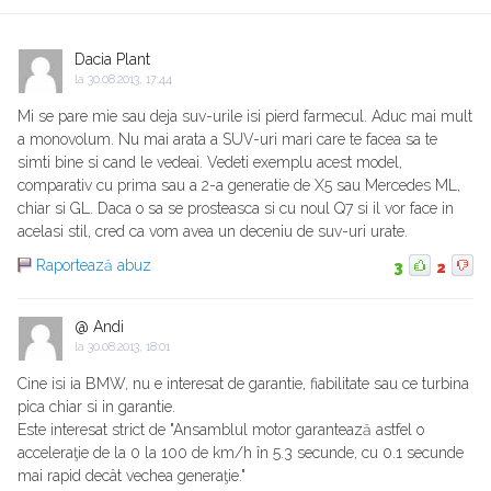
Dacia Plant
la
30.08.2013, 17:44
Mi se pare mie sau deja suv-urile isi pierd farmecul. Aduc mai mult
a monovolum. Nu mai arata a SUV-uri mari care te facea sa te
simti bine si cand le vedeai. Vedeti exemplu acest model,
comparativ cu prima sau a 2-a generatie de X5 sau Mercedes ML,
chiar si GL. Daca o sa se prosteasca si cu noul Q7 si il vor face in
acelasi stil, cred ca vom avea un deceniu de suv-uri urate.
Raportează abuz
3
2
@ Andi
la
30.08.2013, 18:01
Cine isi ia BMW, nu e interesat de garantie, fiabilitate sau ce turbina
pica chiar si in garantie.
Este interesat strict de "Ansamblul motor garantează astfel o
acceleraţie de la 0 la 100 de km/h în 5.3 secunde, cu 0.1 secunde
mai rapid decât vechea generaţie."