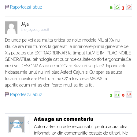
Raportează abuz
6
3
JAja
la
05.09.2013, 00:06
De unde pe voi asa multa critica pe noile modele ML si X5 nu
stiu,ce era mai frumos la generatiile anterioare?prima generatie de
X5 patratos dar EXTRAORDINAR la timpul lui,MIE IMI PLAC NOILE
GENERATII,au tehnologie cat cuprinde,calitate,confort,ergonomie.Ce
vreti voi DESIGN? Astea ce au? Care Suv-uri va plac? Japonezele
hidoase,mie unul nu imi plac.Astept Cajun si Q7 sper sa aduca
lucruri inovatoare.Pentru mine Q7 a fost ceva WOW la
aparitie,acum mi-as dori foarte mult sa fie la fel.
Raportează abuz
2
0
Adauga un comentariu
Modifica
Automarket nu este responsabil pentru acuratetea
avatar
informatiilor din comentariile postate de cititori. Ne