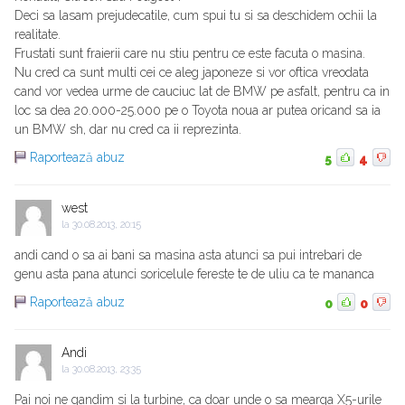
Deci sa lasam prejudecatile, cum spui tu si sa deschidem ochii la
realitate.
Frustati sunt fraierii care nu stiu pentru ce este facuta o masina.
Nu cred ca sunt multi cei ce aleg japoneze si vor oftica vreodata
cand vor vedea urme de cauciuc lat de BMW pe asfalt, pentru ca in
loc sa dea 20.000-25.000 pe o Toyota noua ar putea oricand sa ia
un BMW sh, dar nu cred ca ii reprezinta.
Raportează abuz
5
4
west
la
30.08.2013, 20:15
andi cand o sa ai bani sa masina asta atunci sa pui intrebari de
genu asta pana atunci soricelule fereste te de uliu ca te mananca
Raportează abuz
0
0
Andi
la
30.08.2013, 23:35
Pai noi ne gandim si la turbine, ca doar unde o sa mearga X5-urile