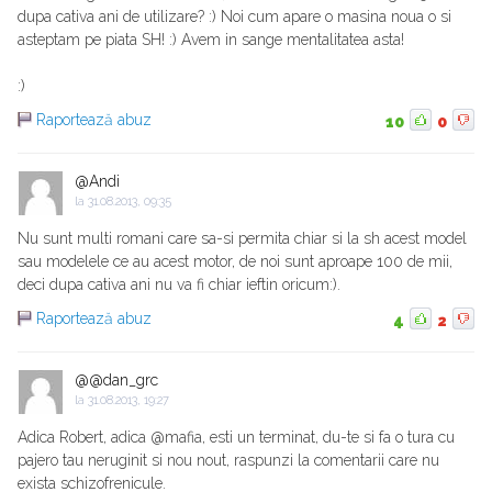
dupa cativa ani de utilizare? :) Noi cum apare o masina noua o si
asteptam pe piata SH! :) Avem in sange mentalitatea asta!
:)
Raportează abuz
10
0
@Andi
la
31.08.2013, 09:35
Nu sunt multi romani care sa-si permita chiar si la sh acest model
sau modelele ce au acest motor, de noi sunt aproape 100 de mii,
deci dupa cativa ani nu va fi chiar ieftin oricum:).
Raportează abuz
4
2
@@dan_grc
la
31.08.2013, 19:27
Adica Robert, adica @mafia, esti un terminat, du-te si fa o tura cu
pajero tau neruginit si nou nout, raspunzi la comentarii care nu
exista schizofrenicule.