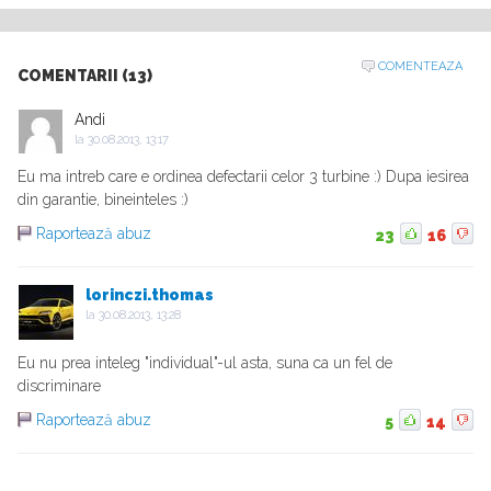
COMENTEAZA
COMENTARII (13)
Andi
la
30.08.2013, 13:17
Eu ma intreb care e ordinea defectarii celor 3 turbine :) Dupa iesirea
din garantie, bineinteles :)
Raportează abuz
23
16
lorinczi.thomas
la
30.08.2013, 13:28
Eu nu prea inteleg "individual"-ul asta, suna ca un fel de
discriminare
Raportează abuz
5
14