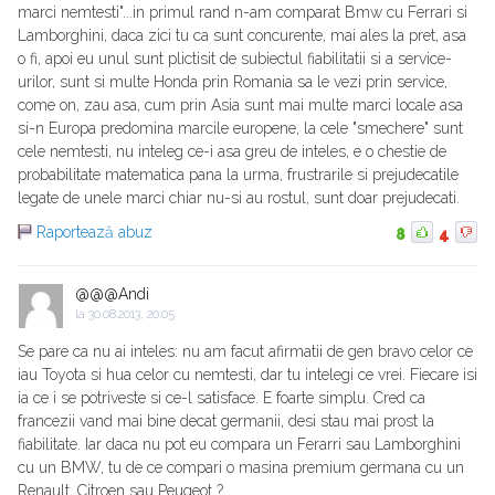
marci nemtesti"...in primul rand n-am comparat Bmw cu Ferrari si
Lamborghini, daca zici tu ca sunt concurente, mai ales la pret, asa
o fi, apoi eu unul sunt plictisit de subiectul fiabilitatii si a service-
urilor, sunt si multe Honda prin Romania sa le vezi prin service,
come on, zau asa, cum prin Asia sunt mai multe marci locale asa
si-n Europa predomina marcile europene, la cele "smechere" sunt
cele nemtesti, nu inteleg ce-i asa greu de inteles, e o chestie de
probabilitate matematica pana la urma, frustrarile si prejudecatile
legate de unele marci chiar nu-si au rostul, sunt doar prejudecati.
Raportează abuz
8
4
@@@Andi
la
30.08.2013, 20:05
Se pare ca nu ai inteles: nu am facut afirmatii de gen bravo celor ce
iau Toyota si hua celor cu nemtesti, dar tu intelegi ce vrei. Fiecare isi
ia ce i se potriveste si ce-l satisface. E foarte simplu. Cred ca
francezii vand mai bine decat germanii, desi stau mai prost la
fiabilitate. Iar daca nu pot eu compara un Ferarri sau Lamborghini
cu un BMW, tu de ce compari o masina premium germana cu un
Renault, Citroen sau Peugeot ?