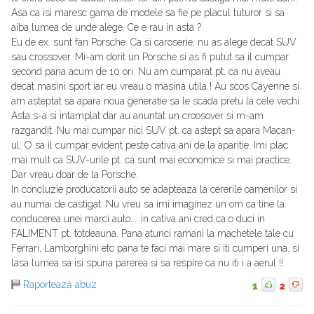
Asa ca isi maresc gama de modele sa fie pe placul tuturor si sa
aiba lumea de unde alege. Ce e rau in asta ?
Eu de ex. sunt fan Porsche. Ca si caroserie, nu as alege decat SUV
sau crossover. Mi-am dorit un Porsche si as fi putut sa il cumpar
second pana acum de 10 ori. Nu am cumparat pt. ca nu aveau
decat masini sport iar eu vreau o masina utila ! Au scos Cayenne si
am asteptat sa apara noua generatie sa le scada pretu la cele vechi.
Asta s-a si intamplat dar au anuntat un croosover si m-am
razgandit. Nu mai cumpar nici SUV pt. ca astept sa apara Macan-
ul. O sa il cumpar evident peste cativa ani de la aparitie. Imi plac
mai mult ca SUV-urile pt. ca sunt mai economice si mai practice.
Dar vreau doar de la Porsche.
In concluzie producatorii auto se adapteaza la cererile oamenilor si
au numai de castigat. Nu vreu sa imi imaginez un om ca tine la
conducerea unei marci auto.....in cativa ani cred ca o duci in
FALIMENT pt. totdeauna. Pana atunci ramani la machetele tale cu
Ferrari, Lamborghini etc pana te faci mai mare si iti cumperi una. si
lasa lumea sa isi spuna parerea si sa respire ca nu iti i a aerul !!
Raportează abuz
1
2