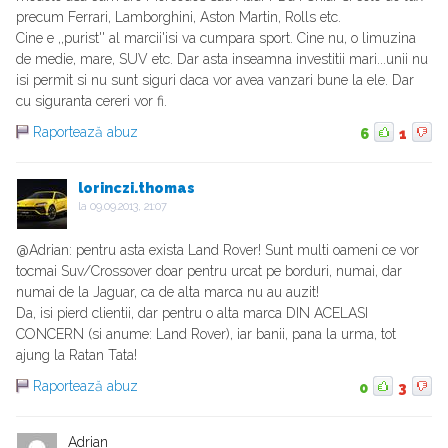
precum Ferrari, Lamborghini, Aston Martin, Rolls etc.
Cine e ,,purist'' al marcii'isi va cumpara sport. Cine nu, o limuzina
de medie, mare, SUV etc. Dar asta inseamna investitii mari...unii nu
isi permit si nu sunt siguri daca vor avea vanzari bune la ele. Dar
cu siguranta cereri vor fi.
Raportează abuz
6
1
lorinczi.thomas
la
09.09.2013, 21:07
@Adrian: pentru asta exista Land Rover! Sunt multi oameni ce vor
tocmai Suv/Crossover doar pentru urcat pe borduri, numai, dar
numai de la Jaguar, ca de alta marca nu au auzit!
Da, isi pierd clientii, dar pentru o alta marca DIN ACELASI
CONCERN (si anume: Land Rover), iar banii, pana la urma, tot
ajung la Ratan Tata!
Raportează abuz
0
3
Adrian