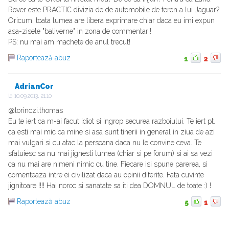
Rover este PRACTIC divizia de de automobile de teren a lui Jaguar?
Oricum, toata lumea are libera exprimare chiar daca eu imi expun
asa-zisele "baliverne" in zona de commentari!
PS: nu mai am machete de anul trecut!
Raportează abuz
1
2
AdrianCor
la
10.09.2013, 21:10
@lorinczi.thomas
Eu te iert ca m-ai facut idiot si ingrop securea razboiului. Te iert pt.
ca esti mai mic ca mine si asa sunt tinerii in general in ziua de azi
mai vulgari si cu atac la persoana daca nu le convine ceva. Te
sfatuiesc sa nu mai jignesti lumea (chiar si pe forum) si ai sa vezi
ca nu mai are nimeni nimic cu tine. Fiecare isi spune parerea, si
comenteaza intre ei civilizat daca au opinii diferite. Fata cuvinte
jignitoare !!!! Hai noroc si sanatate sa iti dea DOMNUL de toate :) !
Raportează abuz
5
1