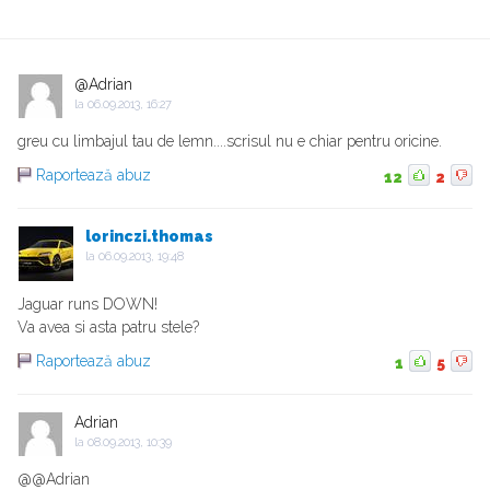
@Adrian
la
06.09.2013, 16:27
greu cu limbajul tau de lemn....scrisul nu e chiar pentru oricine.
Raportează abuz
12
2
lorinczi.thomas
la
06.09.2013, 19:48
Jaguar runs DOWN!
Va avea si asta patru stele?
Raportează abuz
1
5
Adrian
la
08.09.2013, 10:39
@@Adrian