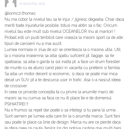
la
09.09.2013, 22:23
@lorinczi.thomas
Nu ma cobor la nivelul tau sa te injur / jignesc degeaba. Chiar daca
meriti toate injuraturile posibile, totusi ma abtin sa o fac. Oricum
nivelul tau este mult sub nivelul OCEANELOR (nu al marilor) !
Probail esti un pusti teribilist care viseaza la masini sport ca de alte
tipuri de caroserii nu a mai auzit.
Lumea normala in ziua de azi se orienteaza la o masina utila. Util
la o masina inseamna sa aiba spatiu suficient pt. bagaje, sa fie
spatioasa, sa aiba o garda la sol inalta pt. a face un drum forestier
de munte cu ea atunci cand pleci in vacanta cu prietenii si familia.
Sa aiba un motor decent si economic, si daca se poate mai mica
decat un SUV pt a te descurca usor in trafic. Asa s-a nascut ideea
de crossover.
In ceea ce priveste conceptia ta cu privire la anumite marci de
masini sa nu cumva sa faca ce nu iti place tie e de domeniul
PSIHIATRIEI !!
Nu e frumos sa repet dar poate o sa intelegi si tu pana la urma...
Sunt oameni pe lumea asta care tin la o anumita marca. Sunt fani
sau poate le place ca linie de design. Marca nu are ce pierde daca
le ofera ceea ce cauta, fanilor lor din potriva castiga mai multi bani.