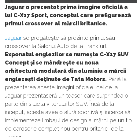
36
Jaguar a prezentat prima imagine oficială a
lui C-X17 Sport, conceptul care prefigurează
primul crossover al mărcii britanice.
Jaguar
se pregăteşte să prezinte primul său
crossover la Salonul Auto de la Frankfurt.
Exponatul englezilor se numeşte C-X17 SUV
Concept şi se mândreşte cu noua
arhitectură modulară din aluminiu a mărcii
englezeşti deţinute de Tata Motors.
Până la
prezentarea acestei imagini oficiale, cei de la
Jaguar prezentaseră un teaser care surprindea o
parte din silueta viitorului lor SUV. Încă de la
început, acesta avea o alură sportivă şi încerca să
implementeze limbajul de design al mărcii pe un tip
de caroserie complet nou pentru britanicii de la
Jaguar.