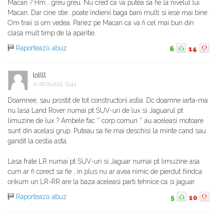
Macan ? Hm....greu greu. Nu cred ca va putea sa fie la nivelul lui
Macan. Dar cine stie...poate indienii baga bani multi si iese mai bine.
Om traii si om vedea. Pariez pe Macan ca va fi cel mai bun din
clasa mult timp de la aparitie.
Raportează abuz
6
14
lollll
la
06.09.2013, 13:44
Doamnee, sau prostit de tot constructorii astia. Dc doamne iarta-ma
nu lasa Land Rover numai pt SUV-uri de lux si Jaguarul pt
limuzine de lux ? Ambele fac '' corp comun '' au aceleasi motoare
sunt din acelasi grup. Puteau sa fie mai deschisi la minte cand sau
gandit la cestia asta.
Lasa frate LR numai pt SUV-uri si Jaguar numai pt limuzine asa
cum ar fi corect sa fie , in plus nu ar avea nimic de pierdut fiindca
orikum un LR-RR are la baza aceleasi parti tehnice ca si jaguar.
Raportează abuz
5
10