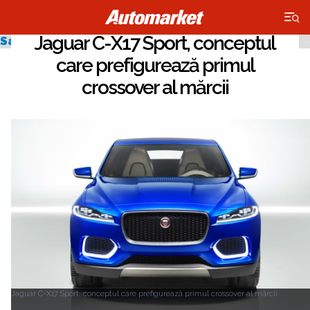
×
Jaguar C-X17 Sport, conceptul
Salonul Auto de la Frankfurt 2013
care prefigurează primul
crossover al mărcii
Jaguar C-X17 Sport, conceptul care prefigurează primul crossover al mărcii