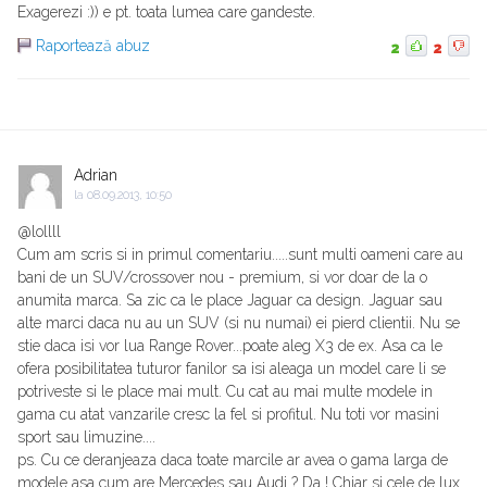
Exagerezi :)) e pt. toata lumea care gandeste.
Raportează abuz
2
2
Adrian
la
08.09.2013, 10:50
@lollll
Cum am scris si in primul comentariu.....sunt multi oameni care au
bani de un SUV/crossover nou - premium, si vor doar de la o
anumita marca. Sa zic ca le place Jaguar ca design. Jaguar sau
alte marci daca nu au un SUV (si nu numai) ei pierd clientii. Nu se
stie daca isi vor lua Range Rover...poate aleg X3 de ex. Asa ca le
ofera posibilitatea tuturor fanilor sa isi aleaga un model care li se
potriveste si le place mai mult. Cu cat au mai multe modele in
gama cu atat vanzarile cresc la fel si profitul. Nu toti vor masini
sport sau limuzine....
ps. Cu ce deranjeaza daca toate marcile ar avea o gama larga de
modele asa cum are Mercedes sau Audi ? Da ! Chiar si cele de lux