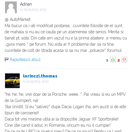
Adrian
la
09.09.2013, 22:33
@ AutoMarket
Ma bucur ca i-ati modificat postarea....cuvintele folosite de el sunt
de mahala si nu au ce cauta pe un asemenea site serios. Merita si
banat pt. asta. Din cate am vazut nu e la prima abatere...e mereu cu
,,gura mare '' pe forum. Nu asta ar fi problema dar sa isi tina
cuvintele de colt de strada acasa si sa nu mai ,,polueze'' forumul.
Raportează abuz
1
2
lorinczi.thomas
la
10.09.2013, 20:10
"he, he, he, vrei doar de la Porsche, weee...": Pai vreau si eu un MPV
de la Gumpert, na!
Stai linistit, SI eu "salivez" dupa Dacia Logan (ha, am auzit si de alte
tipuri de caroserie)!
Daca tot vrei masina utila ai la dispozitie Jaguar XF Sportbrake!
Cine stie cand il aduc in Romania, oricum eu nu il cumpar!
Da ce sa te URCI la nivelul meu? De ce sa injuri? Pentru ca Land