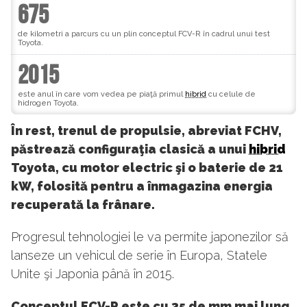
675
de kilometri a parcurs cu un plin conceptul FCV-R în cadrul unui test
Toyota.
2015
este anul în care vom vedea pe piaţă primul
hibrid
cu celule de
hidrogen Toyota.
În rest, trenul de propulsie, abreviat FCHV,
păstrează configuraţia clasică a unui
hibrid
Toyota, cu motor electric şi o baterie de 21
kW, folosită pentru a înmagazina energia
recuperată la frânare.
Progresul tehnologiei le va permite japonezilor să
lanseze un vehicul de serie în Europa, Statele
Unite şi Japonia până în 2015.
Conceptul FCV-R este cu 35 de mm mai lung