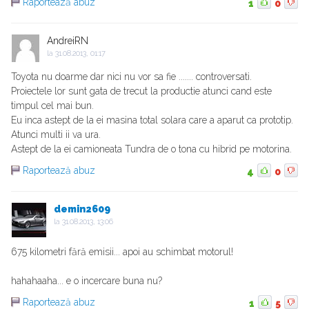
Raportează abuz
1
0
AndreiRN
la
31.08.2013, 01:17
Toyota nu doarme dar nici nu vor sa fie ....... controversati.
Proiectele lor sunt gata de trecut la productie atunci cand este
timpul cel mai bun.
Eu inca astept de la ei masina total solara care a aparut ca prototip.
Atunci multi ii va ura.
Astept de la ei camioneata Tundra de o tona cu hibrid pe motorina.
Raportează abuz
4
0
demin2609
la
31.08.2013, 13:06
675 kilometri fără emisii... apoi au schimbat motorul!
hahahaaha... e o incercare buna nu?
Raportează abuz
1
5