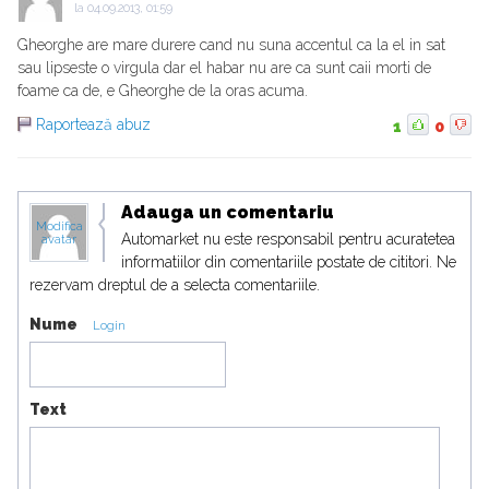
la
04.09.2013, 01:59
Gheorghe are mare durere cand nu suna accentul ca la el in sat
sau lipseste o virgula dar el habar nu are ca sunt caii morti de
foame ca de, e Gheorghe de la oras acuma.
Raportează abuz
1
0
Adauga un comentariu
Modifica
Automarket nu este responsabil pentru acuratetea
avatar
informatiilor din comentariile postate de cititori. Ne
rezervam dreptul de a selecta comentariile.
Nume
Login
Text