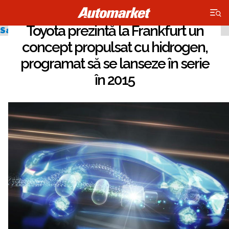
×
Toyota prezintă la Frankfurt un
Salonul Auto de la Frankfurt 2013
concept propulsat cu hidrogen,
programat să se lanseze în serie
în 2015