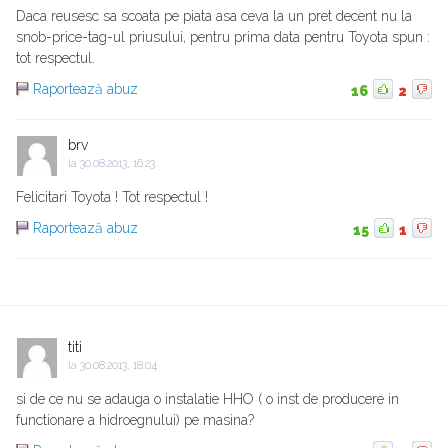
Daca reusesc sa scoata pe piata asa ceva la un pret decent nu la
snob-price-tag-ul priusului, pentru prima data pentru Toyota spun :
tot respectul.
Raportează abuz
16
2
brv
la
30.08.2013, 16:23
Felicitari Toyota ! Tot respectul !
Raportează abuz
15
1
titi
la
30.08.2013, 18:04
si de ce nu se adauga o instalatie HHO ( o inst de producere in
functionare a hidroegnului) pe masina?