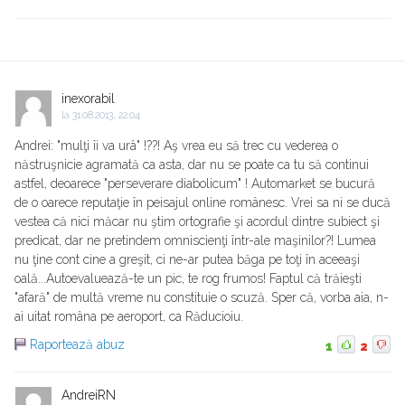
inexorabil
la
31.08.2013, 22:04
Andrei: "mulţi îi va urâ" !??! Aş vrea eu să trec cu vederea o
năstruşnicie agramată ca asta, dar nu se poate ca tu să continui
astfel, deoarece "perseverare diabolicum" ! Automarket se bucură
de o oarece reputaţie în peisajul online românesc. Vrei sa ni se ducă
vestea că nici măcar nu ştim ortografie şi acordul dintre subiect şi
predicat, dar ne pretindem omniscienţi într-ale maşinilor?! Lumea
nu ţine cont cine a greşit, ci ne-ar putea băga pe toţi în aceeaşi
oală...Autoevaluează-te un pic, te rog frumos! Faptul că trăieşti
"afară" de multă vreme nu constituie o scuză. Sper că, vorba aia, n-
ai uitat româna pe aeroport, ca Răducioiu.
Raportează abuz
1
2
AndreiRN