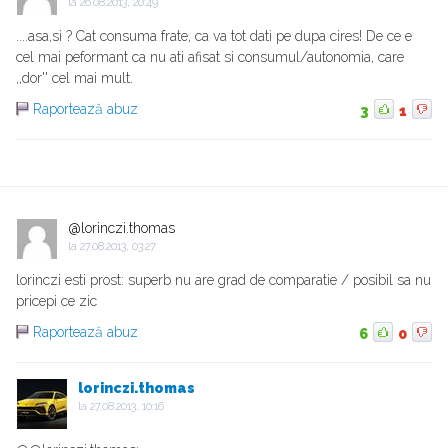
la
26.08.2013, 20:49
....asa,si ? Cat consuma frate, ca va tot dati pe dupa cires! De ce e
cel mai peformant ca nu ati afisat si consumul/autonomia, care
,,dor'' cel mai mult.
Raportează abuz
3
1
@lorinczi.thomas
la
27.08.2013, 03:27
lorinczi esti prost: superb nu are grad de comparatie / posibil sa nu
pricepi ce zic
Raportează abuz
6
0
lorinczi.thomas
la
27.08.2013, 10:16