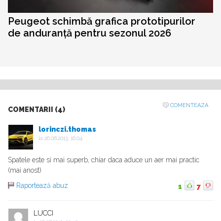
Peugeot schimbă grafica prototipurilor
de anduranță pentru sezonul 2026
COMENTEAZA
COMENTARII (4)
lorinczi.thomas
la
26.08.2013, 16:04
Spatele este si mai superb, chiar daca aduce un aer mai practic
(mai anost)
Raportează abuz
1
7
LUCCI