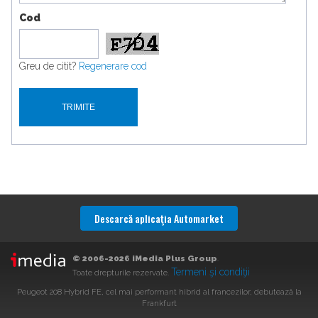
Cod
Greu de citit?
Regenerare cod
Descarcă aplicaţia Automarket
© 2006-2026 iMedia Plus Group
.
Termeni şi condiţii
Toate drepturile rezervate.
Peugeot 208 Hybrid FE, cel mai performant hibrid al francezilor, debutează la
Frankfurt