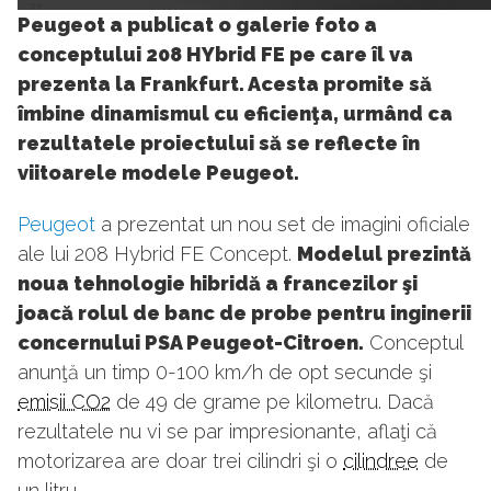
21
Peugeot a publicat o galerie foto a
conceptului 208 HYbrid FE pe care îl va
prezenta la Frankfurt. Acesta promite să
îmbine dinamismul cu eficienţa, urmând ca
rezultatele proiectului să se reflecte în
viitoarele modele Peugeot.
Peugeot
a prezentat un nou set de imagini oficiale
ale lui 208 Hybrid FE Concept.
Modelul prezintă
noua tehnologie hibridă a francezilor şi
joacă rolul de banc de probe pentru inginerii
concernului PSA Peugeot-Citroen.
Conceptul
anunţă un timp 0-100 km/h de opt secunde şi
emisii CO2
de 49 de grame pe kilometru. Dacă
rezultatele nu vi se par impresionante, aflaţi că
motorizarea are doar trei cilindri şi o
cilindree
de
un litru.