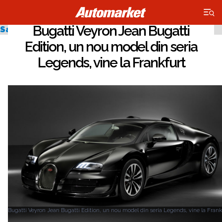
×
Bugatti Veyron Jean Bugatti
Salonul Auto de la Frankfurt 2013
Edition, un nou model din seria
Legends, vine la Frankfurt
Bugatti Veyron Jean Bugatti Edition, un nou model din seria Legends, vine la Frank