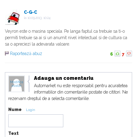
C-G-C
la
10.09.2013, 10:24
Veyron este o masina speciala. Pe langa faptul ca trebuie sa ti-o
permiti trebuie sa ai si un anumit nivel intelectual si de cultura ca
sa o apreciezi la adevarata valoare.
Raportează abuz
6
7
Adauga un comentariu
Modifica
Automarket nu este responsabil pentru acuratetea
avatar
informatiilor din comentariile postate de cititori. Ne
rezervam dreptul de a selecta comentariile.
Nume
Login
Text