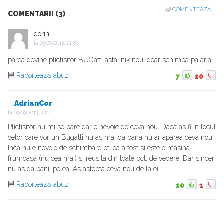
COMENTEAZA
COMENTARII (3)
dorin
la
09.09.2013, 21:35
parca devine plictisitor BUGatti asta, nik nou, doar schimba palaria.
Raportează abuz
7
10
AdrianCor
la
09.09.2013, 23:14
Plictisitor nu mi se pare dar e nevoie de ceva nou. Daca as fi in locul
celor care vor un Bugatti nu as mai da pana nu ar aparea ceva nou.
Inca nu e nevoie de schimbare pt. ca a fost si este o masina
frumoasa (nu cea mai) si reusita din toate pct. de vedere. Dar sincer
nu as da banii pe ea. As astepta ceva nou de la ei.
Raportează abuz
10
1