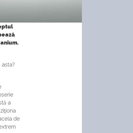
eptul
ipează
tanium.
 asta?
e
oserie
stă a
ziţiona
 acela de
 extrem