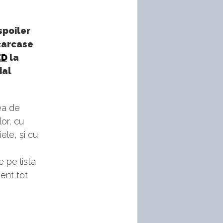
spoiler
 carcase
ED
la
ial
ea de
lor, cu
ele, şi cu
e pe lista
ment tot