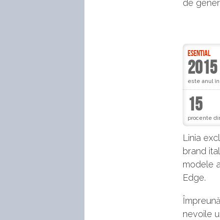
de gener
ESENTIAL
2015
este anul în
15
procente din
Linia exc
brand ita
modele al
Edge.
Împreună
nevoile u