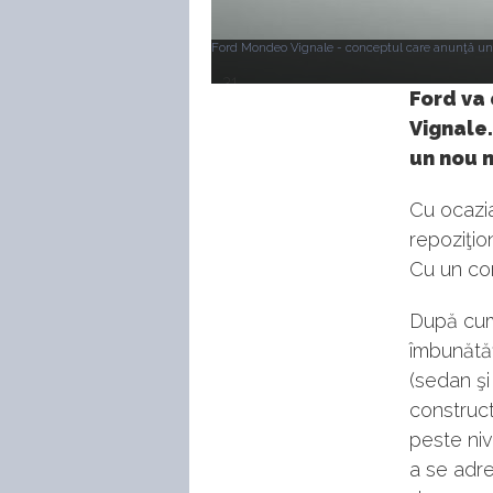
Ford Mondeo Vignale - conceptul care anunţă un 
31
Ford va 
Vignale
un nou n
Cu ocazia
repoziţi
Cu un co
După cum
îmbunătăţ
(sedan şi
construct
peste niv
a se adre