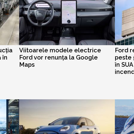
ucția
Viitoarele modele electrice
Ford r
 în
Ford vor renunța la Google
peste 
Maps
în SUA
incend