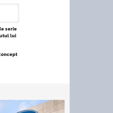
e serie
tul lui
 Concept