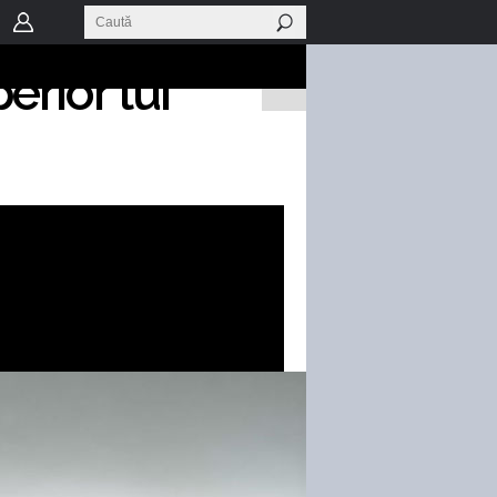
tul care
erior lui