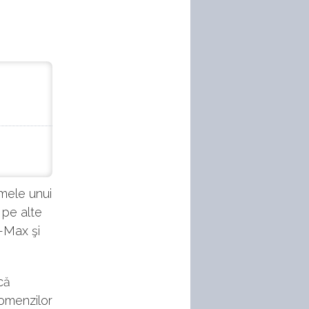
umele unui
 pe alte
S-Max şi
că
comenzilor