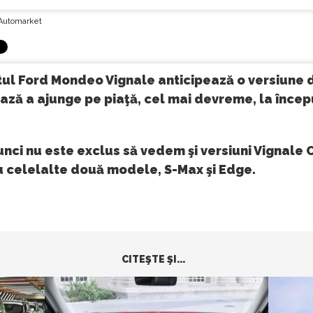
Automarket
ul Ford Mondeo Vignale anticipează o versiune d
ză a ajunge pe piaţă, cel mai devreme, la începu
nci nu este exclus să vedem şi versiuni Vignale
u celelalte două modele, S-Max şi Edge.
CITEŞTE ŞI...