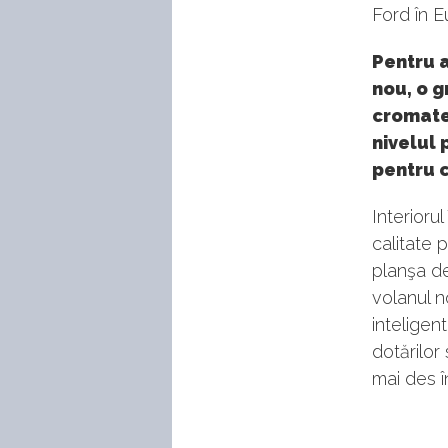
Ford în E
Pentru a
nou, o g
cromate 
nivelul 
pentru c
Interioru
calitate 
planşa de
volanul n
inteligen
dotărilor
mai des î