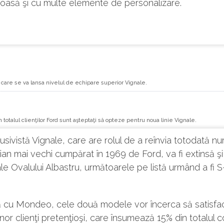
oasă şi cu multe elemente de personalizare.
 care se va lansa nivelul de echipare superior Vignale.
 totalul clienţilor Ford sunt aşteptaţi să opteze pentru noua linie Vignale.
lusivistă Vignale, care are rolul de a reînvia totodată n
lian mai vechi cumpărat în 1969 de Ford, va fi extinsă şi
e Ovalului Albastru, următoarele pe listă urmând a fi 
 cu Mondeo, cele două modele vor încerca să satisfa
nor clienţi pretenţioşi, care însumează 15% din totalul 