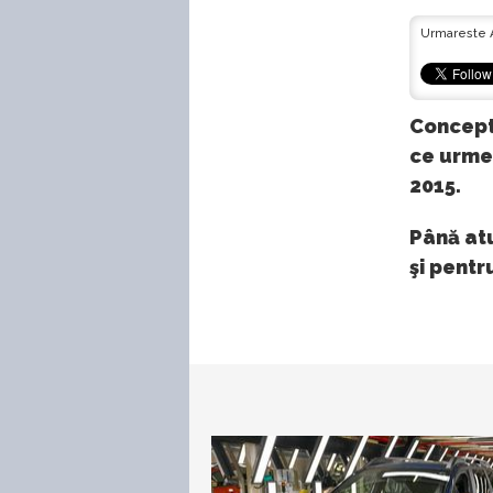
Urmareste 
Concept
ce urmea
2015.
Până atu
şi pentr