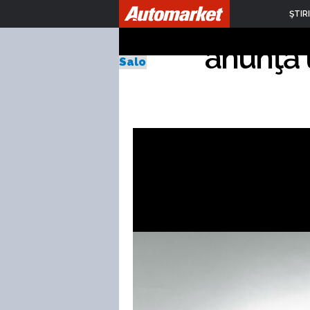
Ford Mo
ŞTIRI
anunţă u
Salonul Auto de la Frankfurt 20
Publicat Miercuri,
04.09.2013
de Bogdan Mirică
8