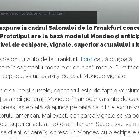
nivel de echipare superior lui Titanium
expune în cadrul Salonului de la Frankfurt conc
.Prototipul are la bază modelul Mondeo şi antic
ivel de echipare, Vignale, superior actualului Ti
 Salonului Auto de la Frankfurt,
Ford
caută o uşoară
onare în segmentul modelelor de clasă medie. Cum face
ncept dezvăluit astăzi şi botezat Mondeo Vignale.
 o spune şi numele, conceptul este de fapt o versiun
ită a noii generaţii Mondeo, în ambele variante de car
 break) aşteptată să ajungă pe piaţă ca o linie exclusivi
orului american. Mai exact, echiparea Vignale se va po
elul superior actual, botezat Titanium. Scopul său va fi
sa clienţilor care îşi doresc un Mondeo cu o echipare