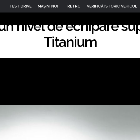
ndeo Vignale - concep
TEST DRIVE
MAŞINI NOI
RETRO
VERIFICĂ ISTORIC VEHICUL
n nivel de echipare sup
13
Titanium