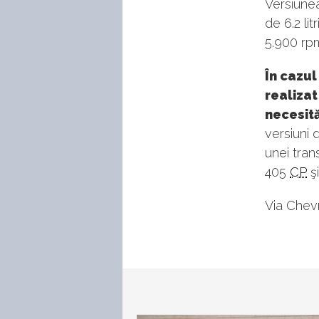
Versiune
de 6.2 lit
5.900 rp
În cazul
realizat
necesit
versiuni 
unei tran
405
CP
ş
Via Chev