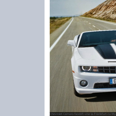
Chevrolet Camaro facelift vine la Frankfurt cu My