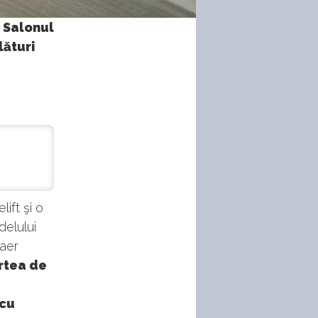
 Salonul
lături
ift şi o
delului
 aer
rtea de
 cu