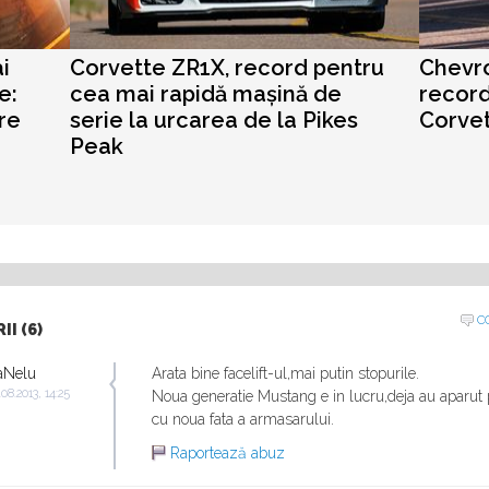
i
Corvette ZR1X, record pentru
Chevro
e:
cea mai rapidă mașină de
record
re
serie la urcarea de la Pikes
Corve
Peak
C
I (6)
aNelu
Arata bine facelift-ul,mai putin stopurile.
.08.2013, 14:25
Noua generatie Mustang e in lucru,deja au aparut
cu noua fata a armasarului.
Raportează abuz