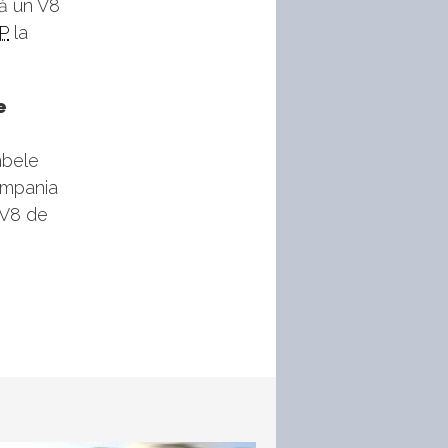
tă un V8
P
la
e
bele
compania
 V8 de