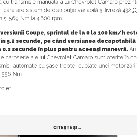
a cu transmisie manuală a lui Chevrolet Camaro prezin
ri, care are sistem de distribuţie variabilă şi livreză 432
C
m şi 569 Nm la 4.600 rpm.
 versiunii Coupe, sprintul de la 0 la 100 km/h est
 în 5.2 secunde, pe când versiunea decapotabilă
ă 0.2 secunde în plus pentru aceeaşi manevră.
Am
de caroserie ale lui Chevrolet Camaro sunt oferite în 
smisii automate cu şase trepte, cuplate unei motorizări
i 556 Nm.
rolet
CITEŞTE ŞI...