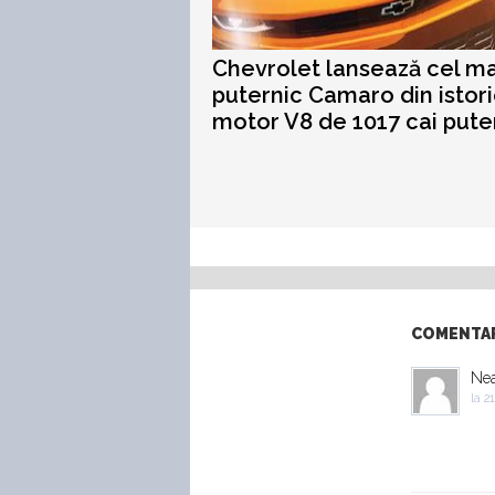
Chevrolet lansează cel ma
puternic Camaro din istori
motor V8 de 1017 cai pute
COMENTARI
Ne
la
21