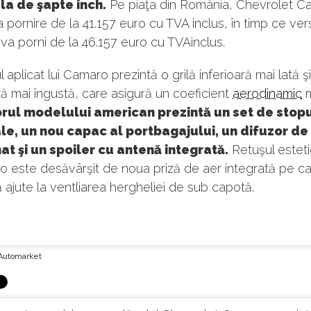
la de şapte inch.
Pe piaţa din România, Chevrolet C
pornire de la 41.157 euro cu TVA inclus, în timp ce ver
 va porni de la 46.157 euro cu TVAinclus.
l aplicat lui Camaro prezintă o grilă inferioară mai lată şi
ă mai îngustă, care asigură un coeficient
aerodinamic
m
rul modelului american prezintă un set de stopu
le, un nou capac al portbagajului, un difuzor de
t şi un spoiler cu antenă integrată.
Retuşul esteti
o este desăvârşit de noua priză de aer integrată pe c
 ajute la ventliarea hergheliei de sub capotă.
Automarket