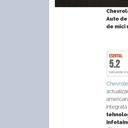
69
Chevrol
Auto de 
de mici 
ESENTIAL
5.2
secunde îi 
Chevrole
actualiza
american 
integrată
tehnolo
infotai