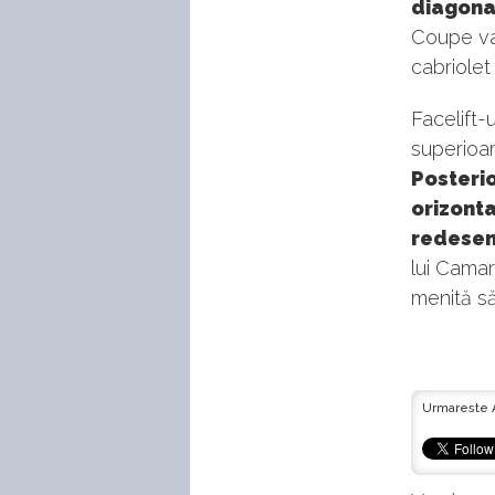
diagona
Coupe va 
cabriolet
Facelift-u
superioar
Posterio
orizonta
redesena
lui Camar
menită să
Urmareste 