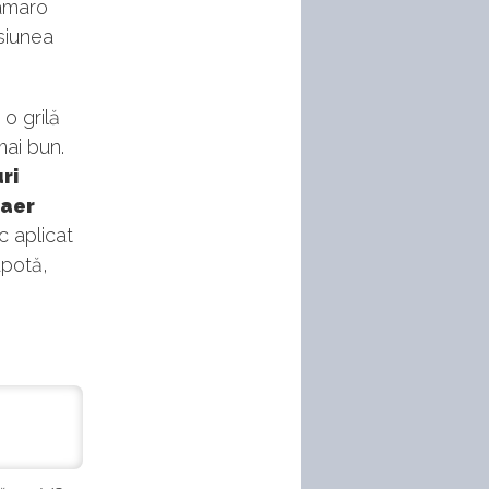
amaro
siunea
 o grilă
ai bun.
ri
 aer
c aplicat
apotă,