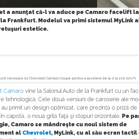
et a anunţat că-l va aduce pe Camaro facelift la
la Frankfurt. Modelul va primi sistemul MyLink a
retuşuri estetice.
sunt necesare lui Chevrolet Camaro Coupe pentru a accelera de la 0 la 100 km/h.
t Camaro
vine la Salonul Auto de la Frankfurt cu un facel
re tehnologică. Cele două versiuni de caroserie ale mo
au primit un design optimizat, care prezintă o priză de
 în capotă, o nouă grilă faţă şi stopuri orizontale.
Pe pa
gie, Camaro se mândreşte cu noul sistem de
nment al
Chevrolet
, MyLink, cu al său ecran tactil