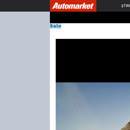
Chevrolet C
ŞTIRI
Salonul Auto de la Frankfurt 20
Publicat Miercuri,
21.08.2013
de Sebastian Toma
6