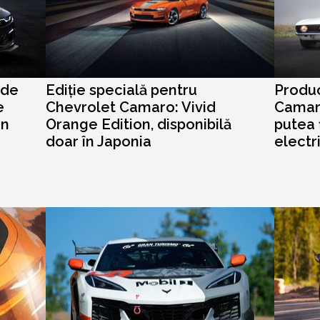
 de
Ediție specială pentru
Produc
e
Chevrolet Camaro: Vivid
Camaro
on
Orange Edition, disponibilă
putea 
doar în Japonia
electr