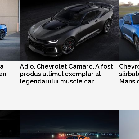
ea
Adio, Chevrolet Camaro. A fost
Chevr
dan
produs ultimul exemplar al
sărbăt
legendarului muscle car
Mans c