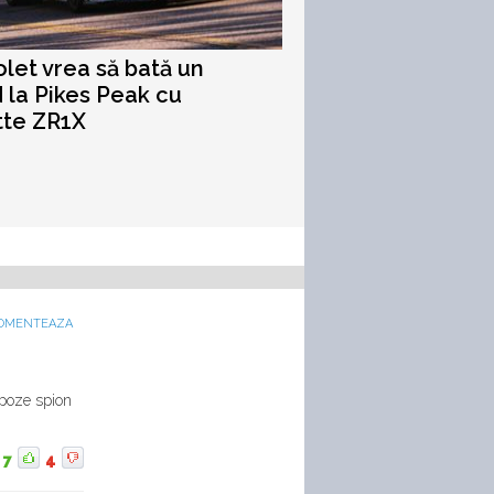
let vrea să bată un
 la Pikes Peak cu
tte ZR1X
OMENTEAZA
 poze spion
7
4