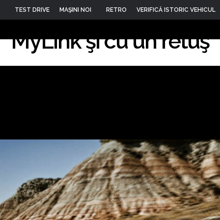
amaro facelift vine la 
TEST DRIVE
MAŞINI NOI
RETRO
VERIFICĂ ISTORIC VEHICUL
MyLink şi cu un retuş
13