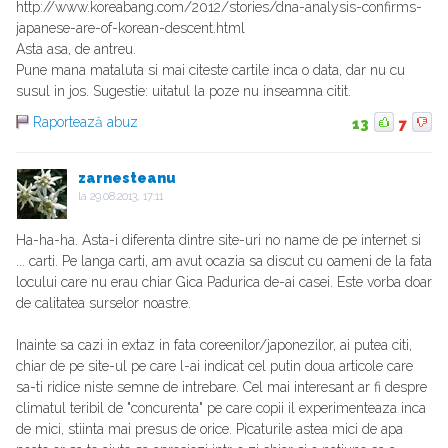
http://www.koreabang.com/2012/stories/dna-analysis-confirms-
japanese-are-of-korean-descent.html
Asta asa, de antreu.
Pune mana mataluta si mai citeste cartile inca o data, dar nu cu
susul in jos. Sugestie: uitatul la poze nu inseamna citit.
Raportează abuz
13
7
zarnesteanu
la
29.08.2013, 17:11
Ha-ha-ha. Asta-i diferenta dintre site-uri no name de pe internet si
... carti. Pe langa carti, am avut ocazia sa discut cu oameni de la fata
locului care nu erau chiar Gica Padurica de-ai casei. Este vorba doar
de calitatea surselor noastre.
Inainte sa cazi in extaz in fata coreenilor/japonezilor, ai putea citi,
chiar de pe site-ul pe care l-ai indicat cel putin doua articole care
sa-ti ridice niste semne de intrebare. Cel mai interesant ar fi despre
climatul teribil de "concurenta" pe care copii il experimenteaza inca
de mici, stiinta mai presus de orice. Picaturile astea mici de apa