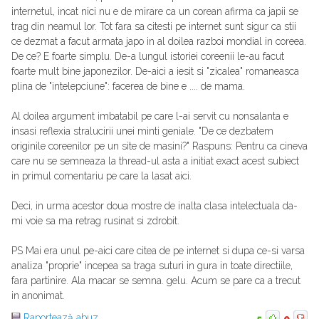
internetul, incat nici nu e de mirare ca un corean afirma ca japii se
trag din neamul lor. Tot fara sa citesti pe internet sunt sigur ca stii
ce dezmat a facut armata japo in al doilea razboi mondial in coreea.
De ce? E foarte simplu. De-a lungul istoriei coreenii le-au facut
foarte mult bine japonezilor. De-aici a iesit si "zicalea" romaneasca
plina de "intelepciune": facerea de bine e .... de mama.
Al doilea argument imbatabil pe care l-ai servit cu nonsalanta e
insasi reflexia stralucirii unei minti geniale. "De ce dezbatem
originile coreenilor pe un site de masini?" Raspuns: Pentru ca cineva
care nu se semneaza la thread-ul asta a initiat exact acest subiect
in primul comentariu pe care la lasat aici.
Deci, in urma acestor doua mostre de inalta clasa intelectuala da-
mi voie sa ma retrag rusinat si zdrobit.
PS Mai era unul pe-aici care citea de pe internet si dupa ce-si varsa
analiza "proprie" incepea sa traga suturi in gura in toate directiile,
fara partinire. Ala macar se semna. gelu. Acum se pare ca a trecut
in anonimat.
Raportează abuz