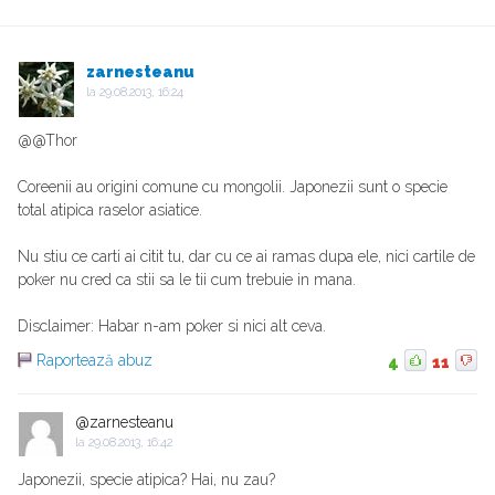
zarnesteanu
la
29.08.2013, 16:24
@@Thor
Coreenii au origini comune cu mongolii. Japonezii sunt o specie
total atipica raselor asiatice.
Nu stiu ce carti ai citit tu, dar cu ce ai ramas dupa ele, nici cartile de
poker nu cred ca stii sa le tii cum trebuie in mana.
Disclaimer: Habar n-am poker si nici alt ceva.
Raportează abuz
4
11
@zarnesteanu
la
29.08.2013, 16:42
Japonezii, specie atipica? Hai, nu zau?