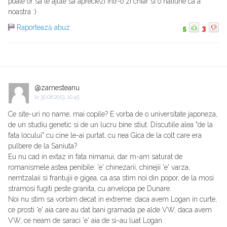
poate or sa te ajute sa apreciezi intr-o zi chiar si o natiune ca a
noastra :)
Raportează abuz
5
3
@zarnesteanu
la
30.08.2013, 10:45
Ce site-uri no name, mai copile? E vorba de o universitate japoneza,
de un studiu genetic si de un lucru bine stiut. Discutiile alea "de la
fata locului" cu cine le-ai purtat, cu nea Gica de la colt care era
pulbere de la Saniuta?
Eu nu cad in extaz in fata nimanui, dar m-am saturat de
romanismele astea penibile: 'e' chinezarii, chinejii 'e' varza,
nemtzalaii si frantujii e gigea, ca asa stim noi din popor, de la mosi
stramosi fugiti peste granita, cu anvelopa pe Dunare.
Noi nu stim sa vorbim decat in extreme: daca avem Logan in curte,
ce prosti 'e' aia care au dat bani gramada pe alde VW, daca avem
VW, ce neam de saraci 'e' aia de si-au luat Logan.