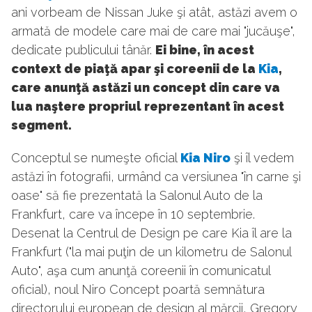
ani vorbeam de Nissan Juke şi atât, astăzi avem o
armată de modele care mai de care mai "jucăuşe",
dedicate publicului tânăr.
Ei bine, în acest
context de piaţă apar şi coreenii de la
Kia
,
care anunţă astăzi un concept din care va
lua naştere propriul reprezentant în acest
segment.
Conceptul se numeşte oficial
Kia Niro
şi îl vedem
astăzi în fotografii, urmând ca versiunea "în carne şi
oase" să fie prezentată la Salonul Auto de la
Frankfurt, care va începe în 10 septembrie.
Desenat la Centrul de Design pe care Kia îl are la
Frankfurt ("la mai puţin de un kilometru de Salonul
Auto", aşa cum anunţă coreenii în comunicatul
oficial), noul Niro Concept poartă semnătura
directorului european de design al mărcii, Gregory