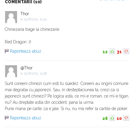
COMENTARII (10)
Thor
la
29.08.2013, 12:45
Chinezaria trage la chinezarie
Red Dragon :))
Raportează abuz
12
31
@Thor
la
29.08.2013, 14:38
Sunt coreeni chinezi cum esti tu suedez. Coreeni au origini comune
mai degraba cu japonezii. Sau, in desteptaciunea ta, crezi ca si
japonezii sunt chinezi? Pe logica asta, ce mi-e roman, ce mi-e tigan,
nu? Au dreptate astia din occident, pana la urma.
Pune mana pe carte, ca e jale. Si nu, nu ma refer la cartile de poker.
Raportează abuz
28
10