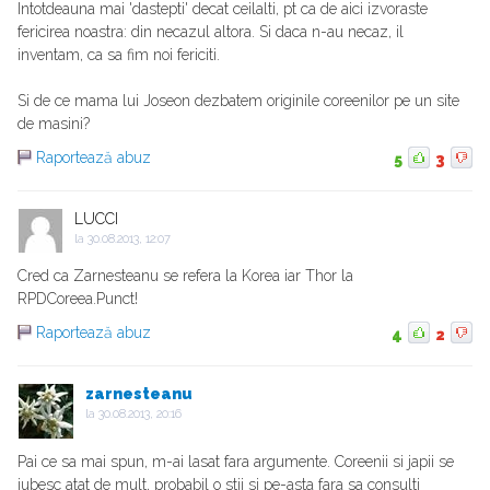
Intotdeauna mai 'dastepti' decat ceilalti, pt ca de aici izvoraste
fericirea noastra: din necazul altora. Si daca n-au necaz, il
inventam, ca sa fim noi fericiti.
Si de ce mama lui Joseon dezbatem originile coreenilor pe un site
de masini?
Raportează abuz
5
3
LUCCI
la
30.08.2013, 12:07
Cred ca Zarnesteanu se refera la Korea iar Thor la
RPDCoreea.Punct!
Raportează abuz
4
2
zarnesteanu
la
30.08.2013, 20:16
Pai ce sa mai spun, m-ai lasat fara argumente. Coreenii si japii se
iubesc atat de mult, probabil o stii si pe-asta fara sa consulti