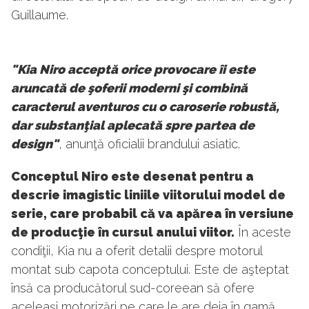
Guillaume.
"Kia Niro acceptă orice provocare îi este
aruncată de şoferii moderni şi combină
caracterul aventuros cu o caroserie robustă,
dar substanţial aplecată spre partea de
design"
, anunţă oficialii brandului asiatic.
Conceptul Niro este desenat pentru a
descrie imagistic liniile viitorului model de
serie, care probabil că va apărea în versiune
de producţie în cursul anului viitor.
În aceste
condiţii, Kia nu a oferit detalii despre motorul
montat sub capota conceptului. Este de aşteptat
însă ca producătorul sud-coreean să ofere
aceleaşi motorizări pe care le are deja în gamă,