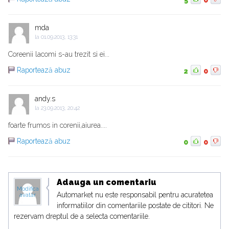
5
0
mda
la
01.09.2013, 13:31
Coreenii lacomi s-au trezit si ei...
Raportează abuz
2
0
andy.s
la
23.09.2013, 20:42
foarte frumos in corenii,aiurea....
Raportează abuz
0
0
Adauga un comentariu
Modifica
Automarket nu este responsabil pentru acuratetea
avatar
informatiilor din comentariile postate de cititori. Ne
rezervam dreptul de a selecta comentariile.