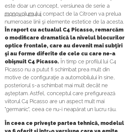
este doar un concept, versiunea de serie a
monovolumului
compact de la Citroen va prelua
numeroase linii şi elemente estetice de la acesta.
În raport cu actualul C4 Picasso, remarcăm
o modificare dramatică la nivelul blocurilor
optice frontale, care au devenit mai subţiri
şi au forme diferite de cele cu care ne-a
obişnuit C4 Picasso.
În timp ce profilul lui C4
Picasso nu a putut fi schimbat prea mult din
motive de configuraţie a automobilului în sine,
posteriorul s-a schimbat mai mult decât ne
aşteptam. Astfel, conceptul care prefigurează
viitorul C4 Picasso are un aspect mult mai
"germanic", ceea ce nu-i neapărat un lucru rău.
În ceea ce priveşte partea tehnică, modelul
va fi oferit şi într-o versiune care va emite