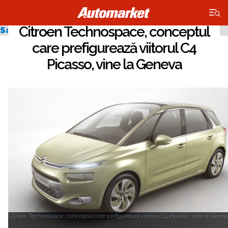
×
Citroen Technospace, conceptul
Salonul Auto de la Geneva 2013
care prefigurează viitorul C4
Picasso, vine la Geneva
Citroen Technospace, conceptul care prefigurează viitorul C4 Picasso, vine la Genev