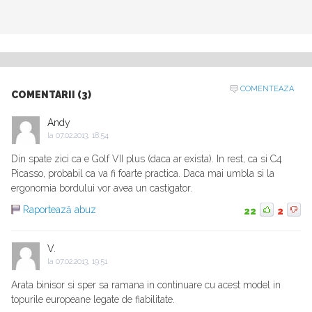
COMENTEAZA
COMENTARII (3)
Andy
la
07.02.2013, 18:54
Din spate zici ca e Golf VII plus (daca ar exista). In rest, ca si C4
Picasso, probabil ca va fi foarte practica. Daca mai umbla si la
ergonomia bordului vor avea un castigator.
Raportează abuz
22
2
V.
la
07.02.2013, 19:51
Arata binisor si sper sa ramana in continuare cu acest model in
topurile europeane legate de fiabilitate.