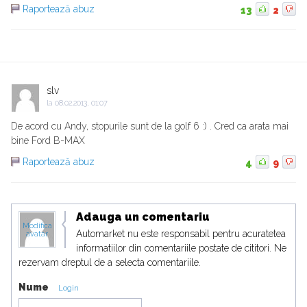
Raportează abuz
13
2
slv
la
08.02.2013, 01:07
De acord cu Andy, stopurile sunt de la golf 6 :) . Cred ca arata mai
bine Ford B-MAX
Raportează abuz
4
9
Adauga un comentariu
Modifica
Automarket nu este responsabil pentru acuratetea
avatar
informatiilor din comentariile postate de cititori. Ne
rezervam dreptul de a selecta comentariile.
Nume
Login