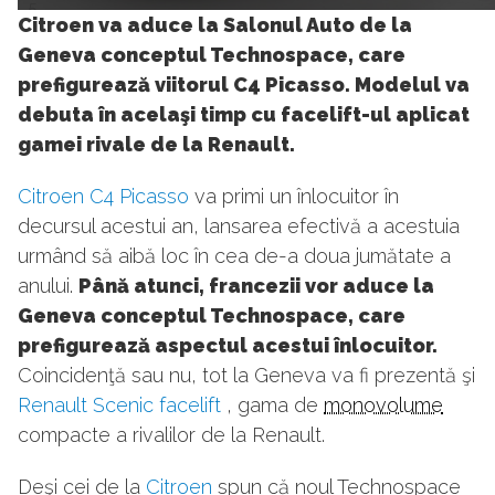
5
Citroen va aduce la Salonul Auto de la
Geneva conceptul Technospace, care
prefigurează viitorul C4 Picasso. Modelul va
debuta în acelaşi timp cu facelift-ul aplicat
gamei rivale de la Renault.
Citroen C4 Picasso
va primi un înlocuitor în
decursul acestui an, lansarea efectivă a acestuia
urmând să aibă loc în cea de-a doua jumătate a
anului.
Până atunci, francezii vor aduce la
Geneva conceptul Technospace, care
prefigurează aspectul acestui înlocuitor.
Coincidenţă sau nu, tot la Geneva va fi prezentă şi
Renault Scenic facelift
, gama de
monovolume
compacte a rivalilor de la Renault.
Deşi cei de la
Citroen
spun că noul Technospace