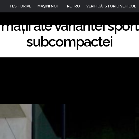
 i20 N Sport: primele im
TEST DRIVE
MAŞINI NOI
RETRO
VERIFICĂ ISTORIC VEHICUL
rmații ale variantei sport
15
subcompactei