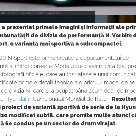
i ale variantei sportive a subcompactei
a prezentat primele imagini și informații ale pri
mbunătățit de divizia de performanță N. Vorbim 
ort, o variantă mai sportivă a subcompactei.
i20
N Sport este prima creație a departamentului de
ță al mărcii coreene. Modelul de clasă mică a fost pr
 fotografii oficiale, care au fost atașate unui comunicat
ificate primele detalii tehnice ale primului model de se
t de divizia N, care s-a ocupat până acum doar de mod
 de
Hyundai
în Campionatul Mondial de Raliuri.
Rezultat
 proiect de variantă sportivă de serie de la Hyu
i20 modificat subtil, care promite multe atunci 
ă fie condus pe un sector de drum virajat.