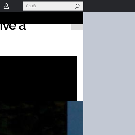
agini și
ive a