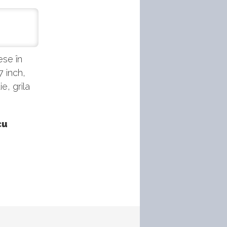
ese în
7 inch,
e, grila
cu