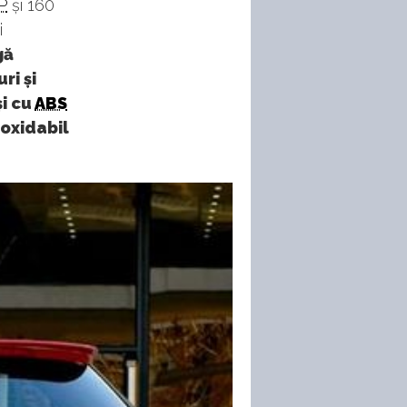
P
și 160
i
gă
ri și
și cu
ABS
noxidabil