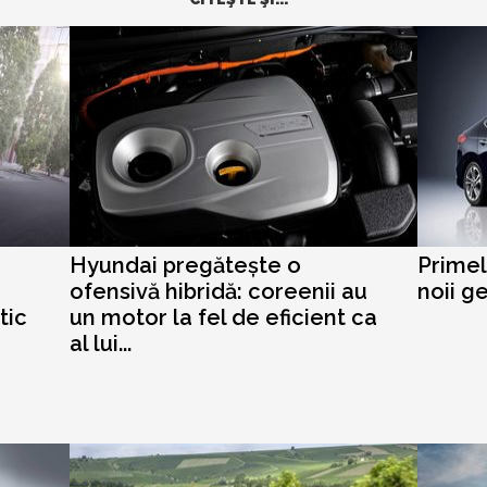
Hyundai pregătește o
Primel
ofensivă hibridă: coreenii au
noii g
tic
un motor la fel de eficient ca
al lui...