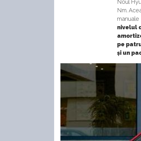
Noul Hyu
Nm. Aceas
manuale 
nivelul 
amortizo
pe patru
și un pa