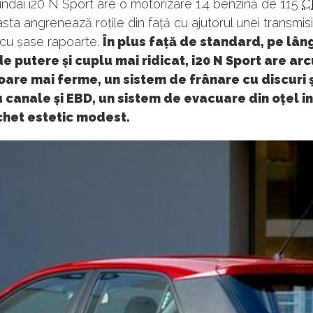
ndai i20 N Sport are o motorizare 1.4 benzină de 115
C
ta angrenează roțile din față cu ajutorul unei transmisi
cu șase rapoarte.
În plus față de standard, pe lân
de putere și cuplu mai ridicat, i20 N Sport are arcu
are mai ferme, un sistem de frânare cu discuri 
 canale și EBD, un sistem de evacuare din oțel i
chet estetic modest.