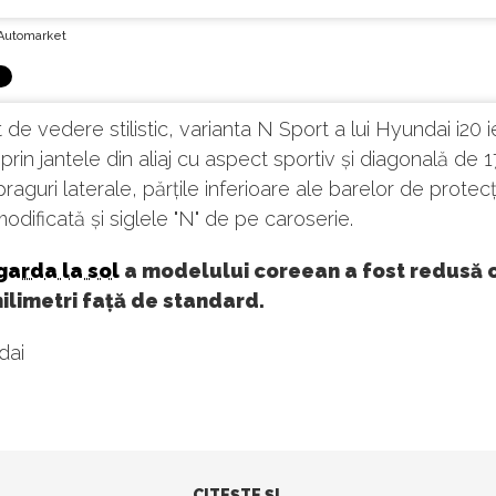
Automarket
 de vedere stilistic, varianta N Sport a lui Hyundai i20 i
prin jantele din aliaj cu aspect sportiv și diagonală de 1
raguri laterale, părțile inferioare ale barelor de protecți
modificată și siglele "N" de pe caroserie.
garda la sol
a modelului coreean a fost redusă 
ilimetri față de standard.
dai
CITEŞTE ŞI...