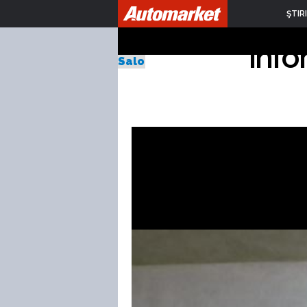
Hyundai
ŞTIRI
info
Salonul Auto de la Frankfurt 20
Publicat Vineri,
28.08.2015
de Sebastian Toma
9