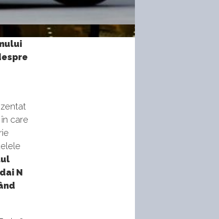
mului
despre
ezentat
 în care
rie
elele
ul
ndai N
când