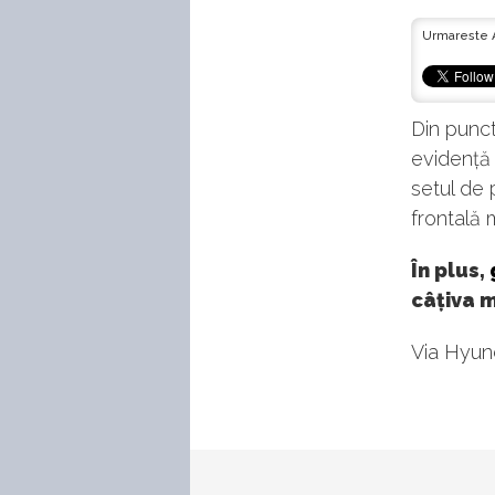
Urmareste 
Din punct
evidență 
setul de p
frontală 
În plus,
câțiva m
Via Hyun