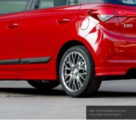
Așa arată posteriorul lui
Hyundai i20 N Sport.