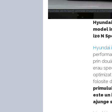
Hyundai i20 N Sport: primele imagini și informați
2
Hyundai 
model î
i20 N Sp
Hyundai 
performan
prin două
erau spec
optimiza
folosite
primului
este un 
ajunge s