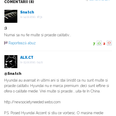
COMENTARII (8)
Snatch
la
14.02.2010, 18:31
:)
Numai sa nu fie multe si proaste calitativ...
Raportează abuz
7
2
ALX.CT
la
15.02.2010, 04:21
@Snatch
Hyundai au avansat in ultimi ani si stai linistit ca nu sunt multe si
proaste calitativ. Hyundai nu e marca premium ,deci sunt ieftine si
ofera o calitate medie. Vrei multe si proaste....uita-te In China.
http://newsocietyneeded.webs.com
P.S. Posed Hyundai Accent si stiu ce vorbesc. O masina medie