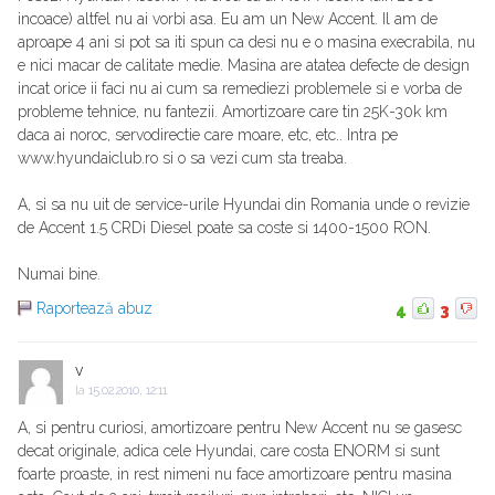
incoace) altfel nu ai vorbi asa. Eu am un New Accent. Il am de
aproape 4 ani si pot sa iti spun ca desi nu e o masina execrabila, nu
e nici macar de calitate medie. Masina are atatea defecte de design
incat orice ii faci nu ai cum sa remediezi problemele si e vorba de
probleme tehnice, nu fantezii. Amortizoare care tin 25K-30k km
daca ai noroc, servodirectie care moare, etc, etc.. Intra pe
www.hyundaiclub.ro si o sa vezi cum sta treaba.
A, si sa nu uit de service-urile Hyundai din Romania unde o revizie
de Accent 1.5 CRDi Diesel poate sa coste si 1400-1500 RON.
Numai bine.
Raportează abuz
4
3
v
la
15.02.2010, 12:11
A, si pentru curiosi, amortizoare pentru New Accent nu se gasesc
decat originale, adica cele Hyundai, care costa ENORM si sunt
foarte proaste, in rest nimeni nu face amortizoare pentru masina