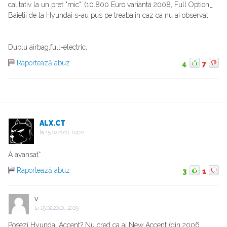
calitativ la un pret "mic". (10.800 Euro varianta 2008, Full Option_
Baietii de la Hyundai s-au pus pe treaba,in caz ca nu ai observat.
Dublu airbag,full-electric,
Raportează abuz
4
7
ALX.CT
la
15.02.2010, 04:22
A avansat*
Raportează abuz
3
1
v
la
15.02.2010, 12:09
Posezi Hyundai Accent? Nu cred ca ai New Accent (din 2006