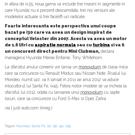
In afara de ix35, noua gama va include trei masini in segmente in
care Hyundai nu e prezent deocamdata, trei noi versiuni ale
modelelor actuale si trei facelift-uri radicale.
Foarte interesanta este perspectiva unui coupe
bazat pe i30 care va avea un design inspirat de
conceptul Veloster din 2007.
Acesta va avea un motor
de 1.6 litri cu
aspiratie normala
sau cu
turbina
si va fi
un concurent direct pentru Mini Clubman,
declara
managerul Hyundai Marea Britanie, Tony Whitehorn.
La sfarsitul anului coreenii vor lansa un
monovolum
de clasa mica
care sa concureze cu Renault Modus sau Nissan Note. Rivalul lui
Mondeo, numit i40, va fi lansat in 2011 iar anul 2012 va aduce
inlocuitorul lui Santa Fe, ix45. Febra noilor modele se va incheia la
sfarsitul lui 2012, odata cu lansarea unui
monovolum
cu sapte
locuri, care sa concureze cu Ford S-Max si Opel Zafira.
via | just-auto.com (inreg.)
Taguri:
Hyundai
,
Santa Fe
,
i10
,
i30
,
i40
,
ix35