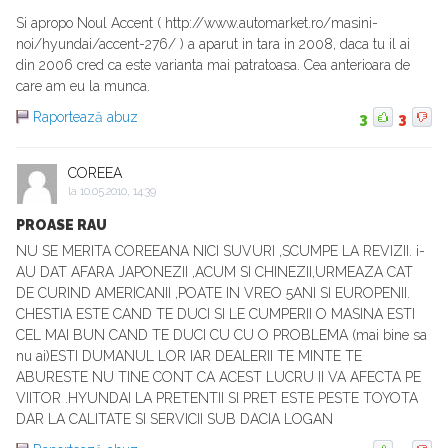
Si apropo Noul Accent ( http://www.automarket.ro/masini-
noi/hyundai/accent-276/ ) a aparut in tara in 2008, daca tu il ai
din 2006 cred ca este varianta mai patratoasa. Cea anterioara de
care am eu la munca.
Raportează abuz
3
3
COREEA
la
10.05.2010, 14:39
PROASE RAU
NU SE MERITA COREEANA NICI SUVURI ,SCUMPE LA REVIZII. i-
AU DAT AFARA JAPONEZII ,ACUM SI CHINEZII,URMEAZA CAT
DE CURIND AMERICANII ,POATE IN VREO 5ANI SI EUROPENII.
CHESTIA ESTE CAND TE DUCI SI LE CUMPERII O MASINA ESTI
CEL MAI BUN CAND TE DUCI CU CU O PROBLEMA (mai bine sa
nu ai)ESTI DUMANUL LOR IAR DEALERII TE MINTE TE
ABURESTE NU TINE CONT CA ACEST LUCRU II VA AFECTA PE
VIITOR .HYUNDAI LA PRETENTII SI PRET ESTE PESTE TOYOTA
DAR LA CALITATE SI SERVICII SUB DACIA LOGAN