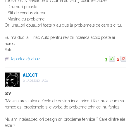
100km/h) si anvelopele. Acuma eu vad 3 posibile cauze:
- Drumuri proaste
- Stil de condus aiurea
- Masina cu probleme
Ori una...ori doua...ori toate 3 au dus la problemele de care zici tu.
Eu ma duc la Tiriac Auto pentru revizii,incearca acolo poate ai
noroc.
Salut
Raportează abuz
3
2
ALX.CT
la
15.02.2010, 15:24
@v
"Masina are atatea defecte de design incat orice ii faci nu ai cum sa
remediezi problemele si e vorba de probleme tehnice, nu fantezii"
Nu am inteles,deci ori design ori probleme tehnice ? Care dintre ele
este ?