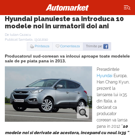
×
Hyundai planuieste sa introduca 10
modele noi in urmatorii doi ani
De Iulian Cazacu
Publicat Sambata, 13.02.2010
Printeaza
Comenteaza
Trimite pe:
Producatorul sud-coreean va inlocui aproape toate modelele
sale de pe piata pana in 2013.
Presedintele
Hyundai
Europa,
Han Chang Kyun,
prezent la
lansarea lui ix35
din Italia, a
declarat ca
producator
coreean
va lansa
pana in 2012 "
10
modele noi si derivate ale acestora, incepand cu noul ix35 "
.