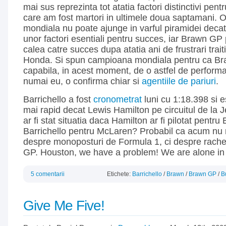
mai sus reprezinta tot atatia factori distinctivi pen
care am fost martori in ultimele doua saptamani.
mondiala nu poate ajunge in varful piramidei deca
unor factori esentiali pentru succes, iar Brawn GP p
calea catre succes dupa atatia ani de frustrari trai
Honda. Si spun campioana mondiala pentru ca B
capabila, in acest moment, de o astfel de perform
numai eu, o confirma chiar si
agentiile de pariuri
.
Barrichello a fost
cronometrat
luni cu 1:18.398 si 
mai rapid decat Lewis Hamilton pe circuitul de la 
ar fi stat situatia daca Hamilton ar fi pilotat pentr
Barrichello pentru McLaren? Probabil ca acum nu
despre monoposturi de Formula 1, ci despre rache
GP. Houston, we have a problem! We are alone in
5 comentarii
Etichete:
Barrichello
/
Brawn
/
Brawn GP
/
B
Give Me Five!