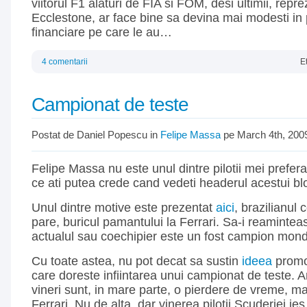
viitorul F1 alaturi de FIA si FOM, desi ultimii, repr
Ecclestone, ar face bine sa devina mai modesti in pr
financiare pe care le au…
4 comentarii
E
Campionat de teste
Postat de Daniel Popescu in
Felipe Massa
pe March 4th, 200
Felipe Massa nu este unul dintre pilotii mei prefera
ce ati putea crede cand vedeti headerul acestui bl
Unul dintre motive este prezentat
aici
, brazilianul
pare, buricul pamantului la Ferrari. Sa-i reaminte
actualul sau coechipier este un fost campion mon
Cu toate astea, nu pot decat sa sustin
ideea
promov
care doreste infiintarea unui campionat de teste.
vineri sunt, in mare parte, o pierdere de vreme, ma
Ferrari. Nu de alta, dar vinerea pilotii Scuderiei ies