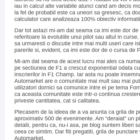
iau in calcul alte variabile atunci cand am decis m
la fel de probabil este ca uneori sa gresesc, ca do
calculator care analizeaza 100% obiectiv informatii
Dar tot astazi mi-am dat seama ca imi este dor de 
referitoare la evolutiile unui pilot sau altul in curse
sa urmaresti o discutie intre mai multi useri care 
parerile si, evident, ca imi este dor de o cursa de 
Mi-am dat seama de acest lucru mai ales ca numar
pe sectiunea de F1 a crescut exponential odata c
inscrierilor in F1 Champ. Iar asta nu poate insemn
Automarket are o comunitate mai mult sau mai put
utilizatori dornici sa comunice intre ei pe tema For
ca aceasta comunitate este intr-o continua crestere
priveste cantitatea, cat si calitatea.
Plecasem de la ideea de a va anunta ca grila de p
aproximativ 500 de evenimente. Am “deraiat” un pic 
detalii, pentru ca, nu-i asa, pe blog suntem liberi 
ceea ce simtim. Dar fiti pregatiti, grila de punctare
Automarket.