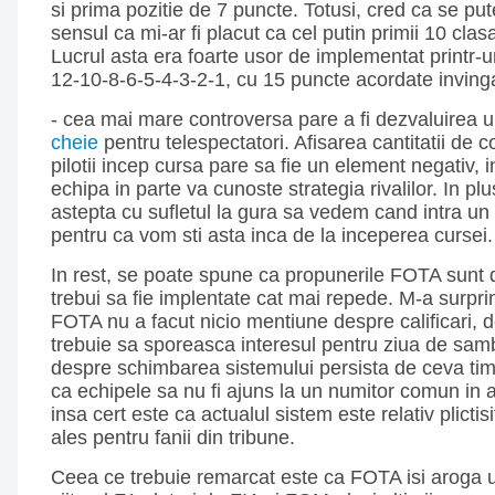
si prima pozitie de 7 puncte. Totusi, cred ca se put
sensul ca mi-ar fi placut ca cel putin primii 10 clasa
Lucrul asta era foarte usor de implementat printr-u
12-10-8-6-5-4-3-2-1, cu 15 puncte acordate invinga
- cea mai mare controversa pare a fi dezvaluirea 
cheie
pentru telespectatori. Afisarea cantitatii de 
pilotii incep cursa pare sa fie un element negativ, i
echipa in parte va cunoste strategia rivalilor. In p
astepta cu sufletul la gura sa vedem cand intra un p
pentru ca vom sti asta inca de la inceperea cursei.
In rest, se poate spune ca propunerile FOTA sunt d
trebui sa fie implentate cat mai repede. M-a surpri
FOTA nu a facut nicio mentiune despre calificari, d
trebuie sa sporeasca interesul pentru ziua de samb
despre schimbarea sistemului persista de ceva tim
ca echipele sa nu fi ajuns la un numitor comun in a
insa cert este ca actualul sistem este relativ plictis
ales pentru fanii din tribune.
Ceea ce trebuie remarcat este ca FOTA isi aroga un