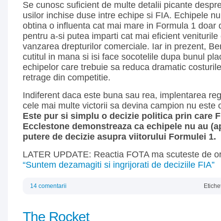
Se cunosc suficient de multe detalii picante despre
usilor inchise duse intre echipe si FIA. Echipele nu
obtina o influenta cat mai mare in Formula 1 doar d
pentru a-si putea imparti cat mai eficient venituril
vanzarea drepturilor comerciale. Iar in prezent, Be
cutitul in mana si isi face socotelile dupa bunul pl
echipelor care trebuie sa reduca dramatic costuril
retrage din competitie.
Indiferent daca este buna sau rea, implentarea regul
cele mai multe victorii sa devina campion nu este o
Este pur si simplu o decizie politica prin care F
Ecclestone demonstreaza ca echipele nu au (a
putere de decizie asupra viitorului Formulei 1.
LATER UPDATE: Reactia FOTA ma scuteste de oric
“Suntem dezamagiti si ingrijorati de deciziile FIA”
14 comentarii
Etiche
The Rocket