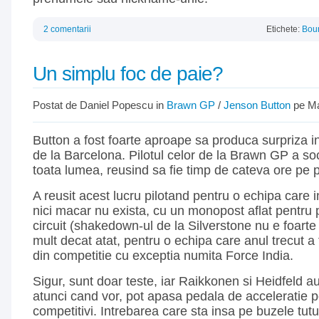
2 comentarii
Etichete:
Bou
Un simplu foc de paie?
Postat de Daniel Popescu in
Brawn GP
/
Jenson Button
pe Ma
Button a fost foarte aproape sa produca surpriza in
de la Barcelona. Pilotul celor de la Brawn GP a so
toata lumea, reusind sa fie timp de cateva ore pe p
A reusit acest lucru pilotand pentru o echipa care i
nici macar nu exista, cu un monopost aflat pentru
circuit (shakedown-ul de la Silverstone nu e foarte 
mult decat atat, pentru o echipa care anul trecut a
din competitie cu exceptia numita Force India.
Sigur, sunt doar teste, iar Raikkonen si Heidfeld a
atunci cand vor, pot apasa pedala de acceleratie p
competitivi. Intrebarea care sta insa pe buzele tut