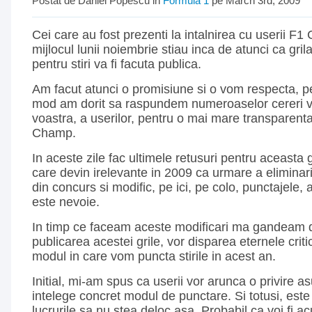
Postat de Daniel Popescu in
Formula 1
pe March 3rd, 2009
Cei care au fost prezenti la intalnirea cu userii F
mijlocul lunii noiembrie stiau inca de atunci ca gri
pentru stiri va fi facuta publica.
Am facut atunci o promisiune si o vom respecta, pe
mod am dorit sa raspundem numeroaselor cereri ve
voastra, a userilor, pentru o mai mare transparent
Champ.
In aceste zile fac ultimele retusuri pentru aceasta gr
care devin irelevante in 2009 ca urmare a eliminarii 
din concurs si modific, pe ici, pe colo, punctajele,
este nevoie.
In timp ce faceam aceste modificari ma gandeam 
publicarea acestei grile, vor disparea eternele critic
modul in care vom puncta stirile in acest an.
Initial, mi-am spus ca userii vor arunca o privire asu
intelege concret modul de punctare. Si totusi, este 
lucrurile sa nu stea deloc asa. Probabil ca voi fi a