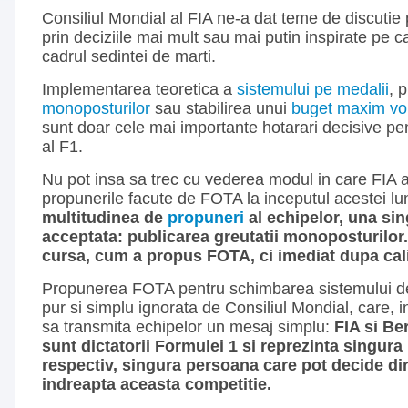
Consiliul Mondial al FIA ne-a dat teme de discutie 
prin deciziile mai mult sau mai putin inspirate pe ca
cadrul sedintei de marti.
Implementarea teoretica a
sistemului pe medalii
, 
monoposturilor
sau stabilirea unui
buget maxim vo
sunt doar cele mai importante hotarari decisive pent
al F1.
Nu pot insa sa trec cu vederea modul in care FIA a
propunerile facute de FOTA la inceputul acestei lu
multitudinea de
propuneri
al echipelor, una sin
acceptata: publicarea greutatii monoposturilor.
cursa, cum a propus FOTA, ci imediat dupa calif
Propunerea FOTA pentru schimbarea sistemului de
pur si simplu ignorata de Consiliul Mondial, care, i
sa transmita echipelor un mesaj simplu:
FIA si Be
sunt dictatorii Formulei 1 si reprezinta singura i
respectiv, singura persoana care pot decide dir
indreapta aceasta competitie.