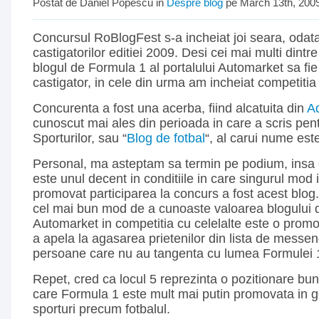
Postat de Daniel Popescu in
Despre blog
pe March 13th, 200
Concursul RoBlogFest s-a incheiat joi seara, odat
castigatorilor editiei 2009. Desi cei mai multi dintr
blogul de Formula 1 al portalului Automarket sa f
castigator, in cele din urma am incheiat competiti
Concurenta a fost una acerba, fiind alcatuita din
A
cunoscut mai ales din perioada in care a scris pe
Sporturilor, sau “
Blog de fotbal
“, al carui nume este
Personal, ma asteptam sa termin pe podium, insa 
este unul decent in conditiile in care singurul mod
promovat participarea la concurs a fost acest blog
cel mai bun mod de a cunoaste valoarea blogului 
Automarket in competitia cu celelalte este o prom
a apela la agasarea prietenilor din lista de messen
persoane care nu au tangenta cu lumea Formulei 
Repet, cred ca locul 5 reprezinta o pozitionare buna
care Formula 1 este mult mai putin promovata in g
sporturi precum fotbalul.