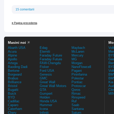
15 comentarii
«
Pagina precedenta
Masini noi
Mo
Abarth USA
Edag
Maybach
Vol
Acura
Eterniti
McLaren
Mer
Alpine
Faraday Future
Mercury
BYD
Apollo
Faraday Future
MG
Gee
Artega
FAW-Chengdu
Morgan
Ren
Baoding Dadi
Fisker
NanoFlowcell
BYD
Bertone
Ford USA
Pagani
Vol
Borgward
Genesis
Pininfarina
BMW
Brabus
GMC
Polestar
BMW
Brilliance
Great Wall
Pontiac
Kia
Bristol
Great Wall Motors
Protoscar
Aud
Bugatti
GTA
Qoros
Cit
Buick
Gumpert
Rimac
MIN
BYD
Holden
Rinspeed
Cadillac
Honda USA
Ruf
Caparo
Hummer
Saab
Caterham
Icona
Santana
Chery
Infiniti
Saturn