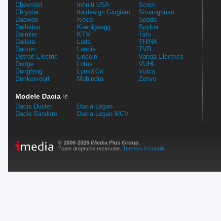
Chevrolet
Infiniti USA
Scion
Chrysler
Italdesign Giugiaro
Shuanghuan
Daewoo
Iveco
Spada
Daihatsu
Koenigsegg
Spyker
Daimler
KTM
Tata
Dallara
Lada
TH!NK
Datsun
Lancia
TVR
Detroit Electric
Lincoln
Vanda Electrics
Dodge
Lotus
VUHL
Dongfeng
Lynk&Co
Vulca
Donkervoort
Mahindra
Zenvo
Modele Dacia
Dacia Duster
Dacia Logan
Dacia Sandero
Dacia Logan MCV
© 2006-2026 iMedia Plus Group
.
Toate drepturile rezervate.
Termeni si conditii