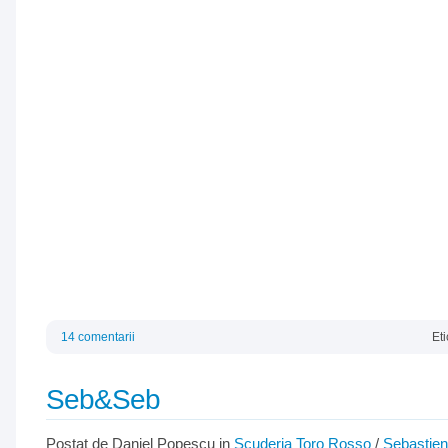
14 comentarii
Et
Seb&Seb
Postat de Daniel Popescu in
Scuderia Toro Rosso
/
Sebastien