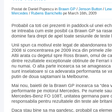
Postat de Daniel Popescu in
Brawn GP
/
Jenson Button
/
Lew
Mercedes
/
Rubens Barrichello
pe March 16th, 2009
Probabil ca toti cei prezenti in paddock-ul unei ec
se intreaba cum este posibil ca Brawn GP sa rasar
domine fara drept de apel toate sesiunile de teste l
Unii spun ca motivul este legat de abandonarea to
2008 si concentrarea pe 2009 inca din primele zile 
Altii arata cu degetul spre Ross Brawn, omul de c
dintre rezultatele exceptionale obtinute de Ferrari 
nu numai. O alta parte incearca sa se amageasca 
sunt inselatoare si ca adevarata performanta se v
putin de doua saptamani la Melbourne.
Mai nou, baietii de la Brawn GP incearca sa “dea 
performante pe motorul Mercedes. Pe numele sau
Mercedes-Benz FO 108T, unitatea germana pare c
responsabila pentru rezultatele din teste ale britanic
Daca stau bine sa ma gandesc, probabil ca eleme