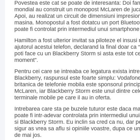
Povestea este cat se poate de interesanta: Doi fan
mondial au construit un monopost McLaren de jucar
Apoi, au realizat un circuit de dimensiuni impresio
masina. Monopostul a fost dotatcu un port Bluetooth
poate fi controlat prin intermediul unui smartphon
Hamilton a fost ulterior invitat sa piloteze el insus
ajutorul acestui telefon, declarand la final doar ca “
poti face cu un Blackberry Storm si asta este tot c
moment”.
Pentru cei care se intreaba ce legatura exista intr
Blackberry, raspunsul este foarte simplu: Vodafo
britanica de telefonie mobila este sponsorul princip
McLaren, iar Blackberry Storm este unul dintre ce
terminale mobile pe care il au in oferta.
Intrebarea care sta pe buzele tuturor este daca ma
poate fi intr-adevar controlata prin intermediul unu
si Blackberry Storm. Eu inclin sa cred ca nu, dar p
sigur as vrea sa aflu si opiniile voastre, dupa ce u
de mai jos.