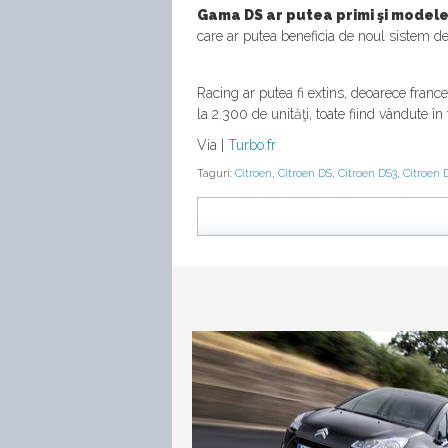
Gama DS ar putea primi şi model
care ar putea beneficia de noul sistem 
Racing ar putea fi extins, deoarece franc
la 2.300 de unităţi, toate fiind vândute î
Via |
Turbo.fr
Taguri:
Citroen
,
Citroen DS
,
Citroen DS3
,
Citroen 