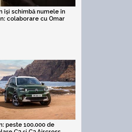
n își schimbă numele în
n: colaborare cu Omar
n: peste 100.000 de
are C3 și C3 Aircross,