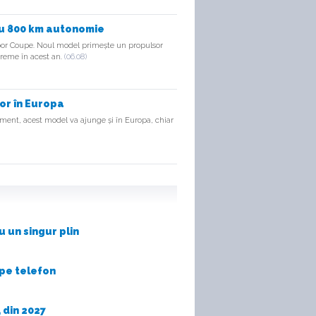
cu 800 km autonomie
oor Coupe. Noul model primește un propulsor
vreme în acest an.
(06.08)
or în Europa
oment, acest model va ajunge și în Europa, chiar
 un singur plin
 pe telefon
 din 2027