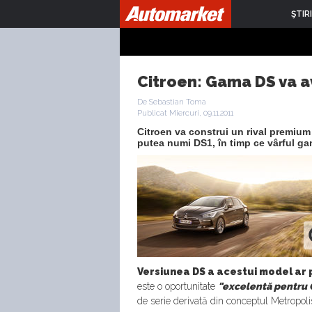
ŞTIRI
Citroen: Gama DS va a
De Sebastian Toma
Publicat Miercuri, 09.11.2011
Citroen va construi un rival premium
putea numi DS1, în timp ce vârful ga
Versiunea DS a acestui model ar p
este o oportunitate
"excelentă pentru 
de serie derivată din conceptul Metropoli