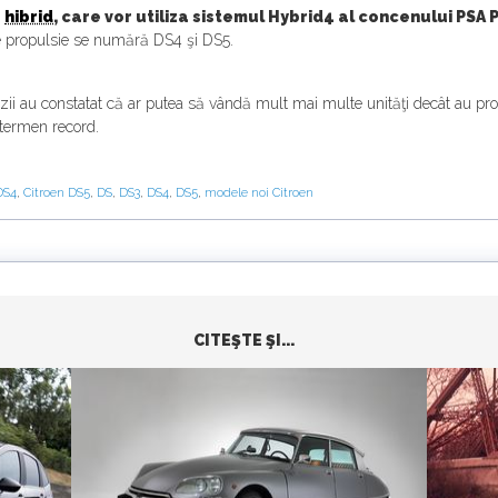
e
hibrid
, care vor utiliza sistemul Hybrid4 al concenului PSA
de propulsie se numără DS4 şi DS5.
ezii au constatat că ar putea să vândă mult mai multe unităţi decât au pro
n termen record.
DS4
,
Citroen DS5
,
DS
,
DS3
,
DS4
,
DS5
,
modele noi Citroen
CITEŞTE ŞI...