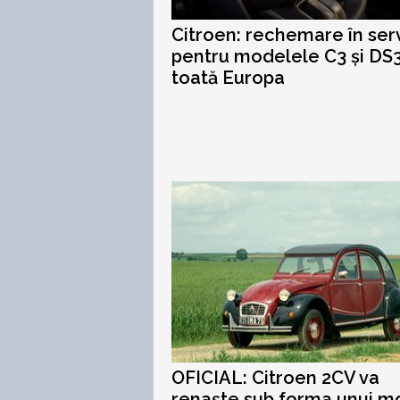
Citroen: rechemare în ser
pentru modelele C3 și DS3
toată Europa
OFICIAL: Citroen 2CV va
renaște sub forma unui m