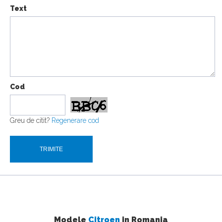
Text
Cod
Greu de citit?
Regenerare cod
Modele
Citroen
in Romania