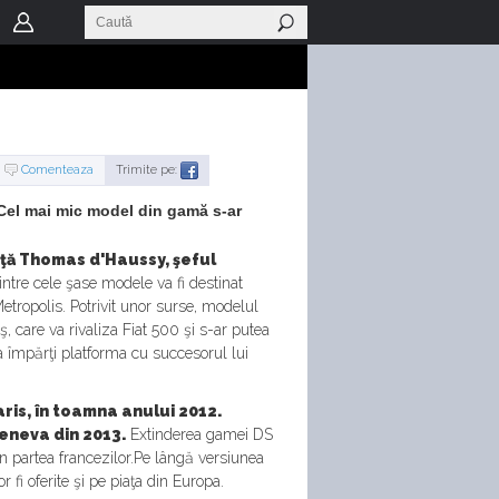
Comenteaza
Trimite pe:
 Cel mai mic model din gamă s-ar
ţă Thomas d'Haussy, şeful
ntre cele şase modele va fi destinat
Metropolis. Potrivit unor surse, modelul
 care va rivaliza Fiat 500 şi s-ar putea
a împărţi platforma cu succesorul lui
aris, în toamna anului 2012.
eneva din 2013.
Extinderea gamei DS
in partea francezilor.Pe lângă versiunea
fi oferite şi pe piaţa din Europa.