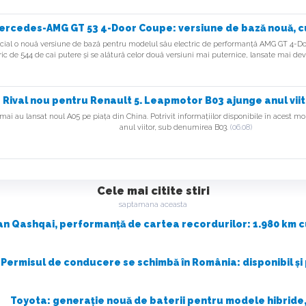
ercedes-AMG GT 53 4-Door Coupe: versiune de bază nouă, 
cial o nouă versiune de bază pentru modelul său electric de performanță AMG GT 4-D
ric de 544 de cai putere și se alătură celor două versiuni mai puternice, lansate mai de
ft
s
Rival nou pentru Renault 5. Leapmotor B03 ajunge anul viit
ai au lansat noul A05 pe piața din China. Potrivit informațiilor disponibile în acest m
anul viitor, sub denumirea B03.
(06.08)
ft
Cele mai citite stiri
saptamana aceasta
an Qashqai, performanță de cartea recordurilor: 1.980 km cu
bi
Permisul de conducere se schimbă în România: disponibil și
on
Toyota: generație nouă de baterii pentru modele hibride,