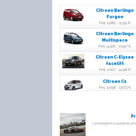
Citroen Berlingo
Furgon
Preţ: 13.685 - 15.351 €
Citroen Berlingo
Multispace
Preţ: 14.506 - 17.957 €
Citroen C-Elysee
facelift
Preţ: 11.067 - 14.518 €
Citroen C1
Preţ: 10.698 - 13.673 €
Citroen C3
Preţ: 10.600 - 15.500 €
Pr
Citroen C3 Aircros
Lamborghini a publicat prim
Preţ: 13.500 - 18.400 €