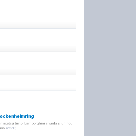
 Hockenheimring
 În același timp, Lamborghini anunță și un nou
ania.
(06.08)