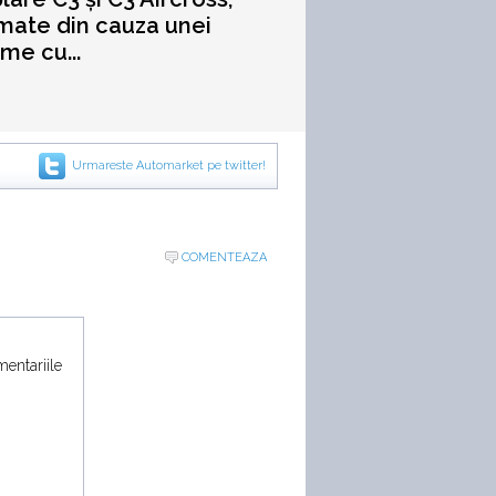
ate din cauza unei
me cu...
Urmareste Automarket pe twitter!
COMENTEAZA
mentariile