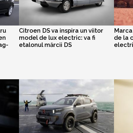
tru
Citroen DS va inspira un viitor
Marca 
en
model de lux electric: va fi
de la 
ag-
etalonul mărcii DS
electr