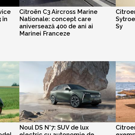
vice
Citroën C3 Aircross Marine
Citroe
 în
Nationale: concept care
Sytroe
aniversează 400 de ani ai
Sy
Marinei Franceze
Noul DS N°7: SUV de lux
Citroe
odel
electric cu autonomie de
exempl