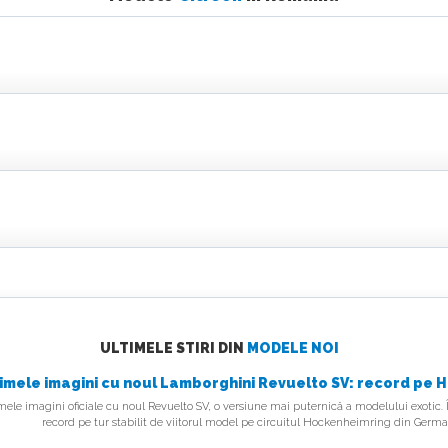
ULTIMELE STIRI DIN
MODELE NOI
imele imagini cu noul Lamborghini Revuelto SV: record pe
s
ele imagini oficiale cu noul Revuelto SV, o versiune mai puternică a modelului exotic.
record pe tur stabilit de viitorul model pe circuitul Hockenheimring din Germ