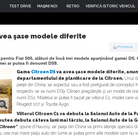
TEST DRIVE
MAŞINI NOI
RETRO
VERIFICĂ ISTORIC VEHICUL
vea şase modele diferite
Printeaza
 pentru Fiat 500, alături de încă trei modele aparţinând gamei DS.
mei ar putea fi denumit DS9.
Gama
Citroen
DS
va avea şase modele diferite, anun
departamentului de planificare de la Citroen.
Unul di
pieţei din China, iar aspectul său a fost prefigurat de conceptul 
respectiv se va numi DS9. Citroen pregăteşte şi un model de oraş,
numi DS1. Modelul ar putea fi bazat pe viitorul C1, model care v
Peugeot 107 şi Toyota Aygo.
Viitorul Citroen C1 va debuta la Salonul Auto de la P
utea debuta câteva luni mai târziu, la Salonul Auto de la G
Citroen"
, spune d'Haussy, iar piaţa din China va primi atenţie specială d
s, cea mai mare piaţă auto din lume ar putea primi alte modele care nu vor 