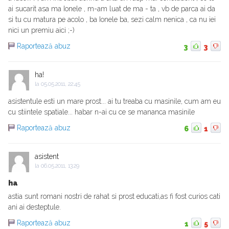
ai sucarit asa ma Ionele , m-am luat de ma - ta , vb de parca ai da
si tu cu matura pe acolo , ba Ionele ba, sezi calm nenica , ca nu iei
nici un premiu aici ;-)
Raportează abuz
3
3
ha!
la
05.05.2011, 22:45
asistentule esti un mare prost... ai tu treaba cu masinile, cum am eu
cu stiintele spatiale... habar n-ai cu ce se mananca masinile
Raportează abuz
6
1
asistent
la
06.05.2011, 13:29
ha
astia sunt romani nostri de rahat si prost educati,as fi fost curios cati
ani ai desteptule.
Raportează abuz
1
5