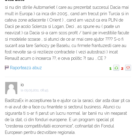
si nu din stirile Automarket ( care au prezentat succesul Dacia mai
mult in Europa ) ca inca din 2005 , cand am trecut prin Turcia si in
cateva zone adiacente ( Orient ) , cand am vazut ca era PLIN de
Dacii pe acolo Solenza si Logan, Deci , as spune eu ( poate un
neavizat ) ca Dacia si-a cam scos profit / banii pe investitiile facute
si modelele scoase , si atunci de ce ar mai cere ajutor ???? S-o fi
sucarit asa tare Sarkozy pe Baselu, cu firmele frantuzesti care au
fost nevoite sa-si rezilieze contractele ( vezi autostrazi ) incat
Renault acum o incearca ??, e ceva politic ?! sau ...CE ?
Raportează abuz
1
2
io
la
05.05.2011, 08:45
BaditzaEx in acceptiunea ta e ajutor ca la saraci, dar asta doar pt ca
n-ai avut de-a face cu finantele si sectorul business. Atunci cu
siguranta ti s-ar fi parut un lucru normal. Iar banii nu vin neaparat
de la stat, ci din fonduri europene. E un program special pt
"cresterea competitivitatii economice", cofinantat din Fondul
European pentru dezvoltare regionala.