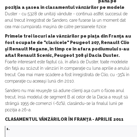
până pe
poziţia a şasea în clasamentul vânzărilor pe modele
.
Duster - cu 5328 de unităţi vândute - continuă astfel succesul de
anul trecut înregistrat de Sandero, care fusese la un moment dat
cea mai cumpărată maşină de către persoanele fizice
Primele trei locuri ale vânzărilor pe piaţa din Franţa au
fost ocupate de "clasicele" Peugeot 207, Renault Clio
şi Renault Megane, în timp ce în afara podiumului s-au
aflat Renault Scenic, Peugeot 308 şi Dacia Duster.
Foarte interesant este faptul că, în afară de Duster, toate modelele
din faţă au scăzut în vânzări în comparaţie cu luna aprilie a anului
trecut. Cea mai mare scădere a fost înregistrată de Clio, cu -35% în
comparaţie cu aceeaşi lună din 2010.
Sandero nu mai reuşeşte să adune clienţi aşa cum o făcea anul
trecut, însă modelul de segment B al celor de la Dacia a reuşit să
strângă 1955 de comenzi (-62%), clasându-se la finalul lunii pe
poziţia a 26-a.
CLASAMENTUL VÂNZĂRILOR ÎN FRANŢA - APRILIE 2011
1.