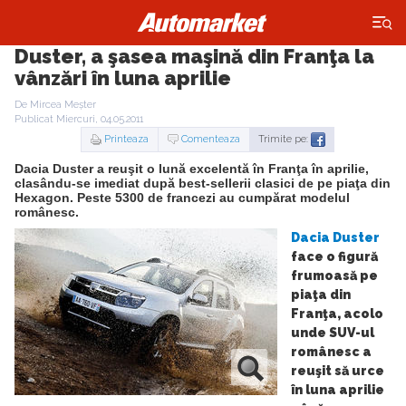
×
Duster, a şasea maşină din Franţa la
vânzări în luna aprilie
De Mircea Meșter
Publicat Miercuri, 04.05.2011
Printeaza
Comenteaza
Trimite pe:
Dacia Duster a reuşit o lună excelentă în Franţa în aprilie,
clasându-se imediat după best-sellerii clasici de pe piaţa din
Hexagon. Peste 5300 de francezi au cumpărat modelul
românesc.
Dacia Duster
face o figură
frumoasă pe
piaţa din
Franţa, acolo
unde SUV-ul
românesc a
reuşit să urce
în luna aprilie