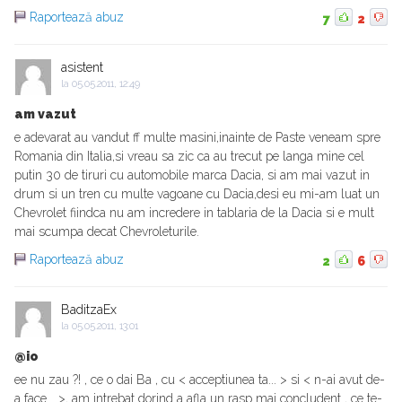
Raportează abuz
7
2
asistent
la
05.05.2011, 12:49
am vazut
e adevarat au vandut ff multe masini,inainte de Paste veneam spre
Romania din Italia,si vreau sa zic ca au trecut pe langa mine cel
putin 30 de tiruri cu automobile marca Dacia, si am mai vazut in
drum si un tren cu multe vagoane cu Dacia,desi eu mi-am luat un
Chevrolet fiindca nu am incredere in tablaria de la Dacia si e mult
mai scumpa decat Chevroleturile.
Raportează abuz
2
6
BaditzaEx
la
05.05.2011, 13:01
@io
ee nu zau ?! , ce o dai Ba , cu < acceptiunea ta... > si < n-ai avut de-
a face... >, am intrebat dorind a afla un rasp mai concludent , ce te-