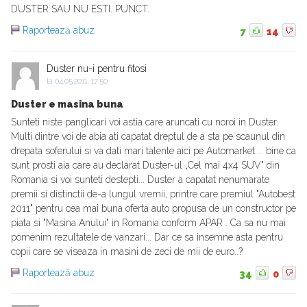
DUSTER SAU NU ESTI. PUNCT.
Raportează abuz
7
14
Duster nu-i pentru fitosi
la
04.05.2011, 17:50
Duster e masina buna
Sunteti niste panglicari voi astia care aruncati cu noroi in Duster.
Multi dintre voi de abia ati capatat dreptul de a sta pe scaunul din
drepata soferului si va dati mari talente aici pe Automarket.... bine ca
sunt prosti aia care au declarat Duster-ul „Cel mai 4x4 SUV" din
Romania si voi sunteti destepti... Duster a capatat nenumarate
premii si distinctii de-a lungul vremii, printre care premiul "Autobest
2011" pentru cea mai buna oferta auto propusa de un constructor pe
piata si "Masina Anului" in Romania conform APAR . Ca sa nu mai
pomenim rezultatele de vanzari... Dar ce sa insemne asta pentru
copii care se viseaza in masini de zeci de mii de euro..?
Raportează abuz
34
0