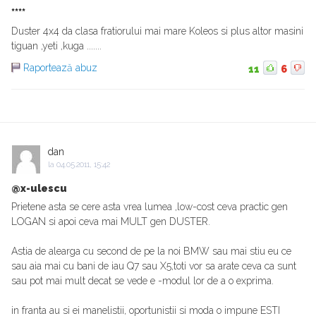
****
Duster 4x4 da clasa fratiorului mai mare Koleos si plus altor masini
tiguan ,yeti ,kuga .......
Raportează abuz
11
6
dan
la
04.05.2011, 15:42
@x-ulescu
Prietene asta se cere asta vrea lumea ,low-cost ceva practic gen
LOGAN si apoi ceva mai MULT gen DUSTER.
Astia de alearga cu second de pe la noi BMW sau mai stiu eu ce
sau aia mai cu bani de iau Q7 sau X5,toti vor sa arate ceva ca sunt
sau pot mai mult decat se vede e -modul lor de a o exprima.
in franta au si ei manelistii, oportunistii si moda o impune ESTI