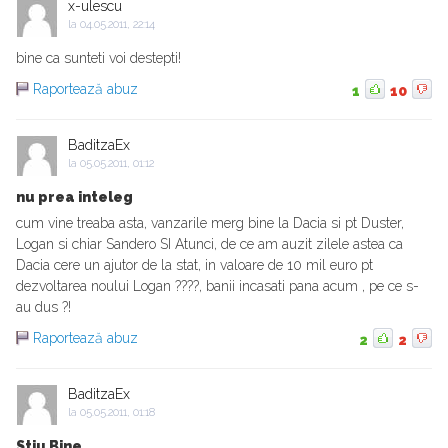
x-ulescu
la
04.05.2011, 22:14
bine ca sunteti voi destepti!
Raportează abuz
1
10
BaditzaEx
la
05.05.2011, 01:12
nu prea inteleg
cum vine treaba asta, vanzarile merg bine la Dacia si pt Duster,
Logan si chiar Sandero SI Atunci, de ce am auzit zilele astea ca
Dacia cere un ajutor de la stat, in valoare de 10 mil euro pt
dezvoltarea noului Logan ????, banii incasati pana acum , pe ce s-
au dus ?!
Raportează abuz
2
2
BaditzaEx
la
05.05.2011, 01:18
Stiu Bine