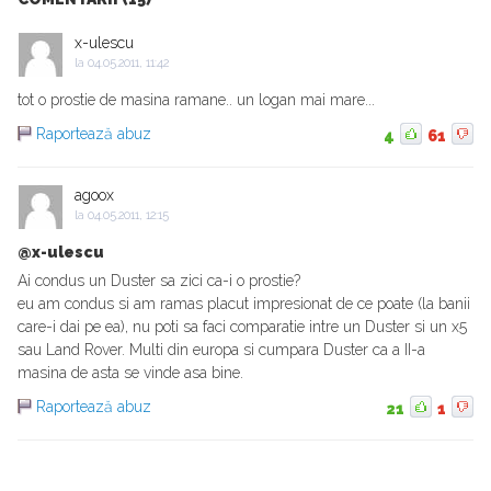
x-ulescu
la
04.05.2011, 11:42
tot o prostie de masina ramane.. un logan mai mare...
Raportează abuz
4
61
agoox
la
04.05.2011, 12:15
@x-ulescu
Ai condus un Duster sa zici ca-i o prostie?
eu am condus si am ramas placut impresionat de ce poate (la banii
care-i dai pe ea), nu poti sa faci comparatie intre un Duster si un x5
sau Land Rover. Multi din europa si cumpara Duster ca a II-a
masina de asta se vinde asa bine.
Raportează abuz
21
1