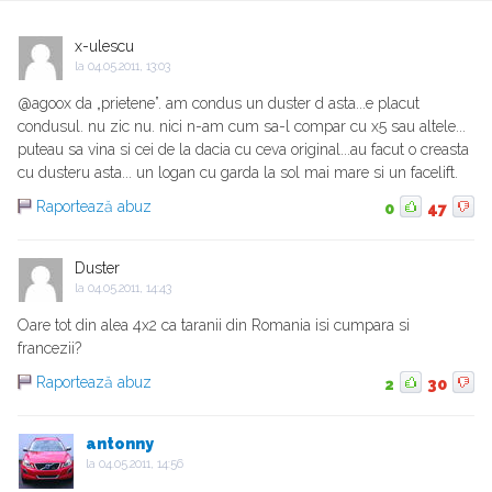
x-ulescu
la
04.05.2011, 13:03
@agoox da „prietene”. am condus un duster d asta...e placut
condusul. nu zic nu. nici n-am cum sa-l compar cu x5 sau altele...
puteau sa vina si cei de la dacia cu ceva original...au facut o creasta
cu dusteru asta... un logan cu garda la sol mai mare si un facelift.
Raportează abuz
0
47
Duster
la
04.05.2011, 14:43
Oare tot din alea 4x2 ca taranii din Romania isi cumpara si
francezii?
Raportează abuz
2
30
antonny
la
04.05.2011, 14:56