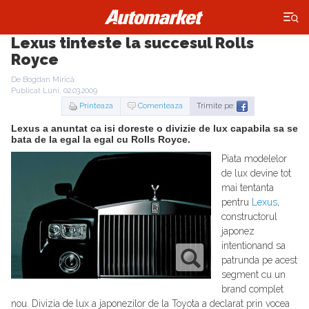
×
Lexus tinteste la succesul Rolls
Royce
De Bogdan Mirică
Publicat Luni, 02.03.2009
Printeaza
Comenteaza
Trimite pe:
Lexus a anuntat ca isi doreste o divizie de lux capabila sa se
bata de la egal la egal cu Rolls Royce.
Piata modelelor
de lux devine tot
mai tentanta
pentru
Lexus
,
constructorul
japonez
intentionand sa
patrunda pe acest
segment cu un
brand complet
nou. Divizia de lux a japonezilor de la Toyota a declarat prin vocea