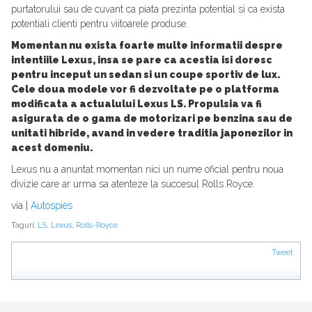
purtatorului sau de cuvant ca piata prezinta potential si ca exista
potentiali clienti pentru viitoarele produse.
Momentan nu exista foarte multe informatii despre
intentiile Lexus, insa se pare ca acestia isi doresc
pentru inceput un sedan si un coupe sportiv de lux.
Cele doua modele vor fi dezvoltate pe o platforma
modificata a actualului Lexus LS. Propulsia va fi
asigurata de o gama de motorizari pe benzina sau de
unitati hibride, avand in vedere traditia japonezilor in
acest domeniu.
Lexus nu a anuntat momentan nici un nume oficial pentru noua
divizie care ar urma sa atenteze la succesul Rolls Royce.
via |
Autospies
Taguri:
LS
,
Lexus
,
Rolls-Royce
Tweet