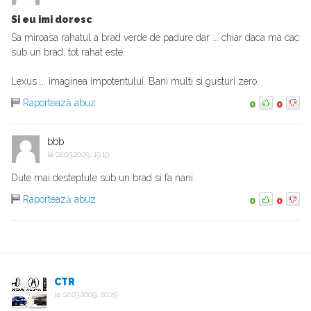
Si eu imi doresc
Sa miroasa rahatul a brad verde de padure dar ... chiar daca ma cac
sub un brad, tot rahat este.
Lexus ... imaginea impotentului. Bani multi si gusturi zero.
Raportează abuz
0
0
bbb
la
02.03.2009, 19:19
Dute mai desteptule sub un brad si fa nani.
Raportează abuz
0
0
CTR
la
02.03.2009, 20:29