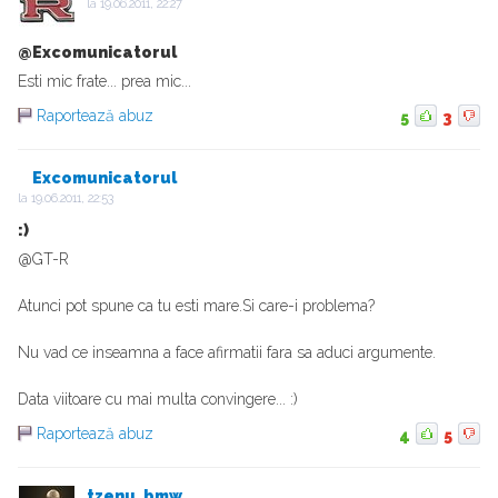
la
19.06.2011, 22:27
@Excomunicatorul
Esti mic frate... prea mic...
Raportează abuz
5
3
Excomunicatorul
la
19.06.2011, 22:53
:)
@GT-R
Atunci pot spune ca tu esti mare.Si care-i problema?
Nu vad ce inseamna a face afirmatii fara sa aduci argumente.
Data viitoare cu mai multa convingere... :)
Raportează abuz
4
5
tzenu_bmw