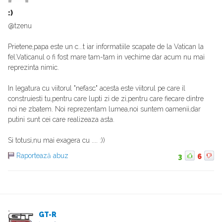
:)
@tzenu
Prietene,papa este un c...t iar informatiile scapate de la Vatican la
fel.Vaticanul o fi fost mare tam-tam in vechime dar acum nu mai
reprezinta nimic.
In legatura cu viitorul "nefasc" acesta este viitorul pe care il
construiesti tu,pentru care lupti zi de zi,pentru care fiecare dintre
noi ne zbatem. Noi reprezentam lumea,noi suntem oamenii,dar
putini sunt cei care realizeaza asta.
Si totusi,nu mai exagera cu .... :))
Raportează abuz
3
6
GT-R