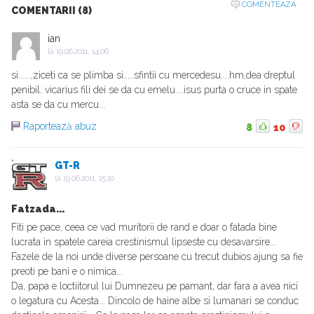
COMENTEAZA
COMENTARII (8)
ian
la
19.06.2011, 14:06
si......,ziceti ca se plimba si.....sfintii cu mercedesu....hm,dea dreptul
penibil. vicarius fili dei se da cu emelu....isus purta o cruce in spate
asta se da cu mercu...
Raportează abuz
8
10
GT-R
la
19.06.2011, 15:10
Fatzada...
Fiti pe pace, ceea ce vad muritorii de rand e doar o fatada bine
lucrata in spatele careia crestinismul lipseste cu desavarsire...
Fazele de la noi unde diverse persoane cu trecut dubios ajung sa fie
preoti pe bani e o nimica...
Da, papa e loctiitorul lui Dumnezeu pe pamant, dar fara a avea nici
o legatura cu Acesta... Dincolo de haine albe si lumanari se conduc