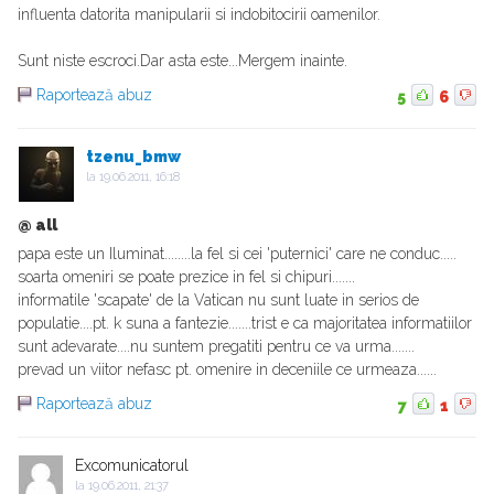
influenta datorita manipularii si indobitocirii oamenilor.
Sunt niste escroci.Dar asta este...Mergem inainte.
Raportează abuz
5
6
tzenu_bmw
la
19.06.2011, 16:18
@ all
papa este un Iluminat........la fel si cei 'puternici' care ne conduc.....
soarta omeniri se poate prezice in fel si chipuri.......
informatile 'scapate' de la Vatican nu sunt luate in serios de
populatie....pt. k suna a fantezie.......trist e ca majoritatea informatiilor
sunt adevarate....nu suntem pregatiti pentru ce va urma.......
prevad un viitor nefasc pt. omenire in deceniile ce urmeaza......
Raportează abuz
7
1
Excomunicatorul
la
19.06.2011, 21:37