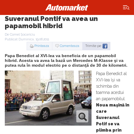
×
Suveranul Pontif va avea un
papamobil hibrid
De Cornel Șocariciu
Publicat Duminica, 19.06.2011
Printeaza
Comenteaza
Trimite pe:
Papa Benedict al XVI-lea va beneficia de un papamobil
hibrid. Acesta va avea la bază un Mercedes M-Klasse şi va
putea rula în modul electric pe o distanţă de 30 de kilometri.
Papa Benedict al
XVI-lea îşi va
schimba din
toamna acestui
an papamobilul.
Noua maşină în
care
Suveranul
Potif se va
plimba prin