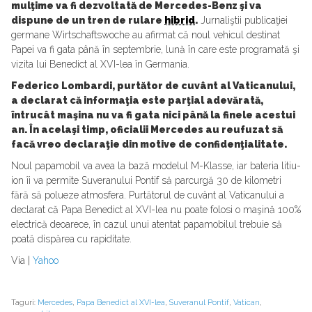
mulţime va fi dezvoltată de Mercedes-Benz şi va
dispune de un tren de rulare
hibrid
.
Jurnaliştii publicaţiei
germane Wirtschaftswoche au afirmat că noul vehicul destinat
Papei va fi gata până în septembrie, lună în care este programată şi
vizita lui Benedict al XVI-lea în Germania.
Federico Lombardi, purtător de cuvânt al Vaticanului,
a declarat că informaţia este parţial adevărată,
întrucât maşina nu va fi gata nici până la finele acestui
an. În acelaşi timp, oficialii Mercedes au reufuzat să
facă vreo declaraţie din motive de confidenţialitate.
Noul papamobil va avea la bază modelul M-Klasse, iar bateria litiu-
ion îi va permite Suveranului Pontif să parcurgă 30 de kilometri
fără să polueze atmosfera. Purtătorul de cuvânt al Vaticanului a
declarat că Papa Benedict al XVI-lea nu poate folosi o maşină 100%
electrică deoarece, în cazul unui atentat papamobilul trebuie să
poată dispărea cu rapiditate.
Via |
Yahoo
Taguri:
Mercedes
,
Papa Benedict al XVI-lea
,
Suveranul Pontif
,
Vatican
,