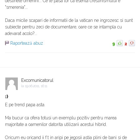
destinele omenirii... Ce le pasa lor ca esenta crestinismului e
"smerenia"...
Daca micile scapari de informatii de la vatican ne ingrozesc si sunt
subiecte pentru zeci de documentare, oare ce se intampla cu
adevarat acolo?...
Raportează abuz
9
2
Excomunicatorul
la
19.06.2011, 16:11
:)
E pe trend papa asta.
Ma bucur ca ofera totusi un exemplu pozitiv pentru marea
majoritate a oamenilor datorita utilizarii acestui hibrid.
Oricum eu oricand ii f.t in aripi pe jegosii astia plini de bani si de