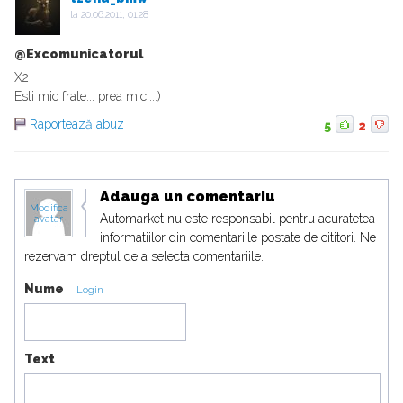
la
20.06.2011, 01:28
@Excomunicatorul
X2
Esti mic frate... prea mic...:)
Raportează abuz
5
2
Adauga un comentariu
Modifica
Automarket nu este responsabil pentru acuratetea
avatar
informatiilor din comentariile postate de cititori. Ne
rezervam dreptul de a selecta comentariile.
Nume
Login
Text