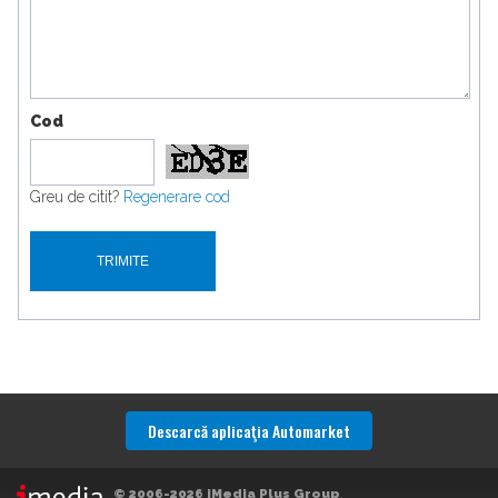
Cod
Greu de citit?
Regenerare cod
Descarcă aplicaţia Automarket
© 2006-2026 iMedia Plus Group
.