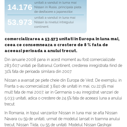
unitati a vandut in luma mai
14.176
Nissan in Rusia, principala piata
de desfacere a japonezilor.
unitati a vandut in luna mai
53.973
Nissan la nivelul intregului
continent.
comercializarea a 53.973 unitati in Europa in luna mai,
ceea ce consemneaza o crestere de 8 % fata de
aceeasi perioada a anului trecut.
Din ianuarie 2008 pana in acest moment au fost comercializate
283.607 unitati pe Batranul Continent, cresterea inregistrata fiind de
31% fata de perioada similara din 2007.
Nissan a avansat pe piete cheie din Europa de Vest. De exemplu, in
Franta s-au comercializat 3.840 de unitati in mai, cu 22.9% mai
mult fata de mai 2007, iar in Germania s-au inregistrat vanzari de
5.033 unitati, adica o crestere de 24.5% fata de aceeasi luna a anului
trecut.
In Romania, in topul vanzarilor Nissan in luna mai se afla Nissan
Navara cu 59 de unitati, urmat de modelul lansat in toamna anului
trecut, Nissan Tiida, cu 55 de unitati. Modelul Nissan Qashqai