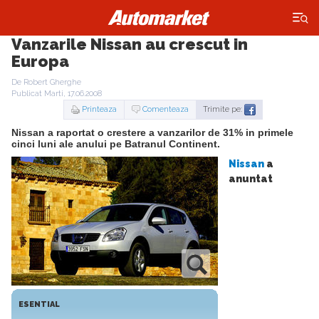
×
Vanzarile Nissan au crescut in
Europa
De Robert Gherghe
Publicat Marti, 17.06.2008
Printeaza
Comenteaza
Trimite pe:
Nissan a raportat o crestere a vanzarilor de 31% in primele
cinci luni ale anului pe Batranul Continent.
Nissan
a
anuntat
ESENTIAL