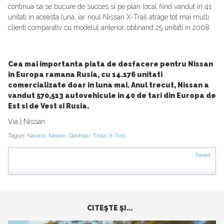
continua sa se bucure de succes si pe plan local fiind vandut in 41
unitati in aceasta luna, iar noul Nissan X-Trail atrage tot mai multi
clienti comparativ cu modelul anterior, obtinand 25 unitati in 2008.
Cea mai importanta piata de desfacere pentru Nissan
in Europa ramana Rusia, cu 14.176 unitati
comercializate doar in luna mai. Anul trecut, Nissan a
vandut 570,513 autovehicule in 40 de tari din Europa de
Est si de Vest si Rusia.
Via | Nissan
Taguri:
Navara
,
Nissan
,
Qashqai
,
Tiida
,
X-Trail
Tweet
CITEŞTE ŞI...