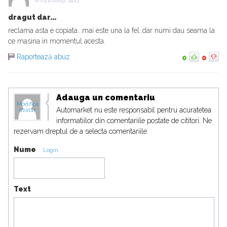
la
03.10.2009, 14:23
dragut dar...
reclama asta e copiata...mai este una la fel..dar numi dau seama la
ce masina in momentul acesta.
Raportează abuz
0
0
Adauga un comentariu
Modifica
Automarket nu este responsabil pentru acuratetea
avatar
informatiilor din comentariile postate de cititori. Ne
rezervam dreptul de a selecta comentariile.
Nume
Login
Text