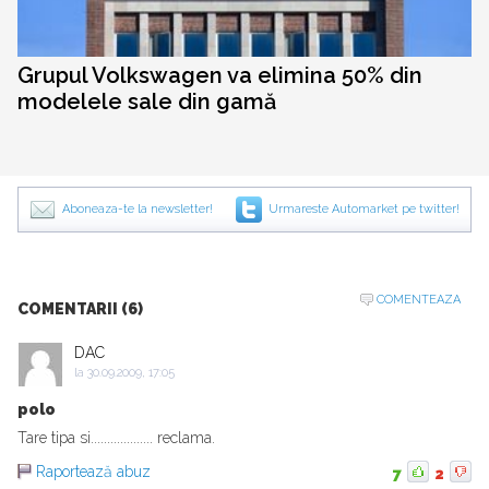
Grupul Volkswagen va elimina 50% din
modelele sale din gamă
Aboneaza-te la newsletter!
Urmareste Automarket pe twitter!
COMENTEAZA
COMENTARII (6)
DAC
la
30.09.2009, 17:05
polo
Tare tipa si................... reclama.
Raportează abuz
7
2