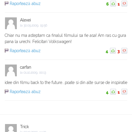
Raportează abuz
6
1
Alexei
la
30.09.2009, 19:56
Chiar nu ma asteptam ca finalul filmului sa fie asa! Am ras cu gura
pana la urechi. Felicitari Volkswagen!
Raportează abuz
4
3
carfan
la
01.10.2009, 00:13
idee din filmu back to the future...poate si din alte surse de inspiratie
Raportează abuz
4
1
Trick