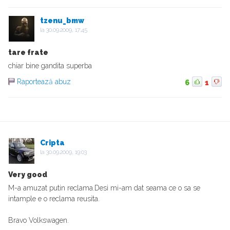
tzenu_bmw
la
30.09.2009, 17:45
tare frate
chiar bine gandita superba
Raportează abuz
6
1
Cripta
la
30.09.2009, 19:03
Very good
M-a amuzat putin reclama.Desi mi-am dat seama ce o sa se
intample e o reclama reusita.
Bravo Volkswagen.