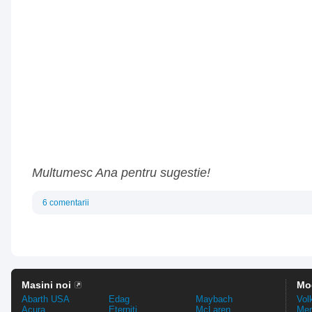
Multumesc Ana pentru sugestie!
6 comentarii
Masini noi
Mo
Abarth USA
Edag
Maybach
Vol
Acura
Eterniti
McLaren
Mer