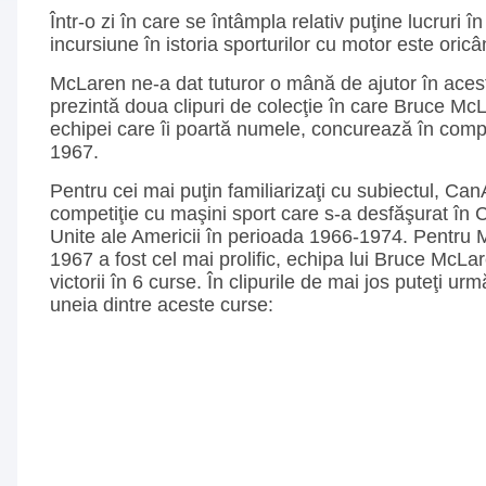
Într-o zi în care se întâmpla relativ puţine lucruri î
incursiune în istoria sporturilor cu motor este oric
McLaren ne-a dat tuturor o mână de ajutor în aces
prezintă doua clipuri de colecţie în care Bruce Mc
echipei care îi poartă numele, concurează în com
1967.
Pentru cei mai puţin familiarizaţi cu subiectul, Ca
competiţie cu maşini sport care s-a desfăşurat în 
Unite ale Americii în perioada 1966-1974. Pentru
1967 a fost cel mai prolific, echipa lui Bruce McLa
victorii în 6 curse. În clipurile de mai jos puteţi ur
uneia dintre aceste curse: