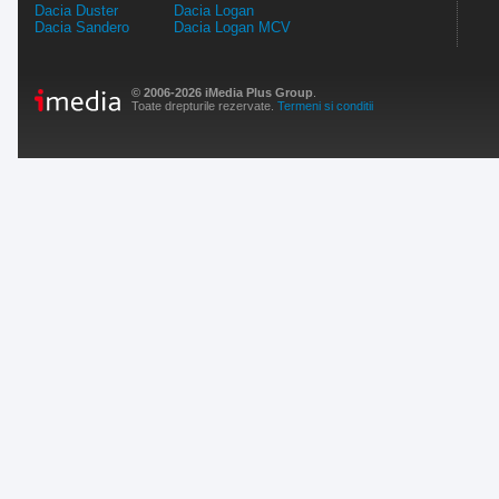
Dacia Duster
Dacia Logan
Dacia Sandero
Dacia Logan MCV
© 2006-2026 iMedia Plus Group
.
Toate drepturile rezervate.
Termeni si conditii