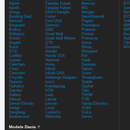
Alpine
Faraday Future
Mercury
BYD
Apollo
Faraday Future
MG
Gee
Artega
FAW-Chengdu
Morgan
Ren
Baoding Dadi
Fisker
NanoFlowcell
BYD
Bertone
Ford USA
Pagani
Vol
Borgward
Genesis
Pininfarina
BMW
Brabus
GMC
Polestar
BMW
Brilliance
Great Wall
Pontiac
Kia
Bristol
Great Wall Motors
Protoscar
Aud
Bugatti
GTA
Qoros
Cit
Buick
Gumpert
Rimac
MIN
BYD
Holden
Rinspeed
Cadillac
Honda USA
Ruf
Caparo
Hummer
Saab
Caterham
Icona
Santana
Chery
Infiniti
Saturn
Chevrolet
Infiniti USA
Scion
Chrysler
Italdesign Giugiaro
Shuanghuan
Daewoo
Iveco
Spada
Daihatsu
Koenigsegg
Spyker
Daimler
KTM
Tata
Dallara
Lada
TH!NK
Datsun
Lancia
TVR
Detroit Electric
Lincoln
Vanda Electrics
Dodge
Lotus
VUHL
Dongfeng
Lynk&Co
Vulca
Donkervoort
Mahindra
Zenvo
Modele Dacia