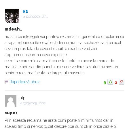
o2
la
12.09.2009, 17:31
mdeah..
nu stiu ce intelegeti voi printr-o reclama.. in general ca o reclama sa
atraga trebuie sa fie ceva iesit din comun, sa socheze, sa aiba acel
ceva in plus fata de ceva obisnuit. e exact ce vad aici.
app porno inseamna ceva explicit ;)
ce mi se pare mie cam aiurea este faptul ca aceasta marca de
masina e adresa, din punctul meu de vedere, sexului frumos.. in
schimb reclama facuta pe target-ul masculin.
Raportează abuz
9
2
utp
la
13.09.2009, 10:07
super
Prin aceasta reclama ne arata cum poate fi mini,frumos dar in
acelasi timp si nervos :d,cat despre tipe sunt ok in orice caz e o