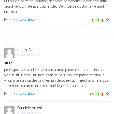
Nu sunt cine ce ca reclame, dar arata personalitatile distincte intre
cele 2 versiuni ale aceluias model. Depinde de gusturi, mie unul
nu-mi plac.
Raportează abuz
7
3
marro_64
la
12.09.2009, 09:47
sila!
prost gust si decadere . asocierea unor parasute cu o masina si mai
ales in stilul asta , nu face decit sa fie si mai antipatica masina in
viitor. mai ales ca designul ei nu i deloc reusit . meschin si fara gust
. am mers cu un mini e mai mult legenda exacerbata
Raportează abuz
10
3
Parintele Arsenie
la
12.09.2009, 09:53