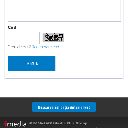
Cod
Greu de citit?
Regenerare cod
Descarcă aplicaţia Automarket
© 2006-2026 iMedia Plus Group
.