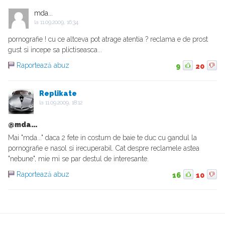
mda...
la
11.09.2009, 16:34
pornografie ! cu ce altceva pot atrage atentia ? reclama e de prost
gust si incepe sa plictiseasca...
Raportează abuz
9
20
Replikate
la
11.09.2009, 18:12
@mda...
Mai "mda..." daca 2 fete in costum de baie te duc cu gandul la
pornografie e nasol si irecuperabil. Cat despre reclamele astea
"nebune", mie mi se par destul de interesante.
Raportează abuz
16
10