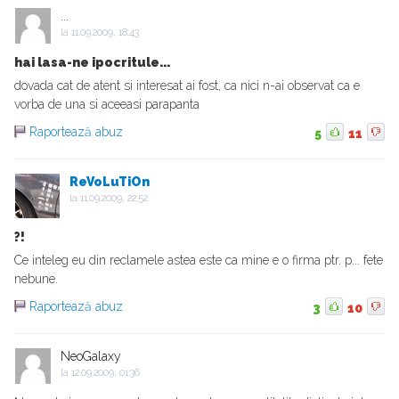
...
la
11.09.2009, 18:43
hai lasa-ne ipocritule...
dovada cat de atent si interesat ai fost, ca nici n-ai observat ca e
vorba de una si aceeasi parapanta
Raportează abuz
5
11
ReVoLuTiOn
la
11.09.2009, 22:52
?!
Ce inteleg eu din reclamele astea este ca mine e o firma ptr. p... fete
nebune.
Raportează abuz
3
10
NeoGalaxy
la
12.09.2009, 01:36