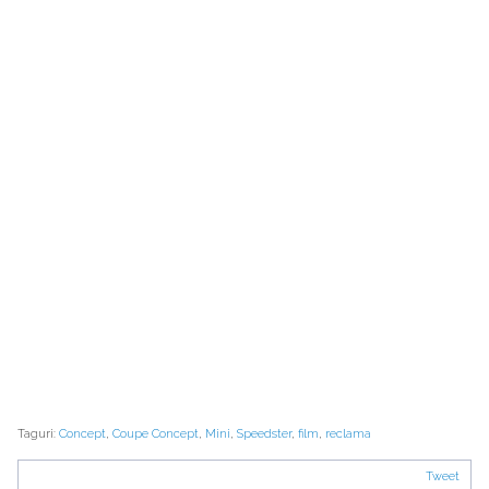
Taguri:
Concept
,
Coupe Concept
,
Mini
,
Speedster
,
film
,
reclama
Tweet