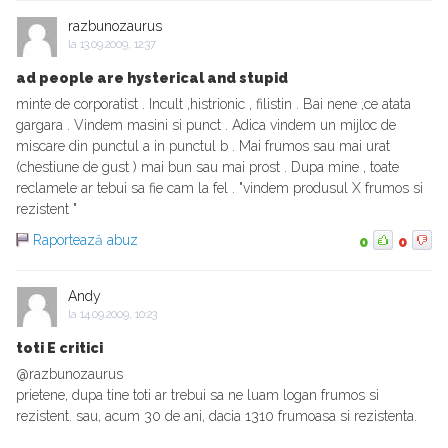
razbunozaurus
la
13.09.2009, 12:37
ad people are hysterical and stupid
minte de corporatist . Incult ,histrionic , filistin . Bai nene ,ce atata
gargara . Vindem masini si punct . Adica vindem un mijloc de
miscare din punctul a in punctul b . Mai frumos sau mai urat
(chestiune de gust ) mai bun sau mai prost . Dupa mine , toate
reclamele ar tebui sa fie cam la fel . "vindem produsul X frumos si
rezistent "
Raportează abuz
0
0
Andy
la
14.09.2009, 10:23
toti E critici
@razbunozaurus
prietene, dupa tine toti ar trebui sa ne luam logan frumos si
rezistent. sau, acum 30 de ani, dacia 1310 frumoasa si rezistenta.