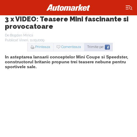
×
3 x VIDEO: Teasere Mini fascinante si
provocatoare
De Bogdan Mirică
Publicat Vineri, 11.09.2009
Printeaza
Comenteaza
Trimite pe:
In asteptarea lansarii conceptelor Mini Coupe si Speedster,
constructorul britanic propune trei teasere nebune pentru
sportivele sale.