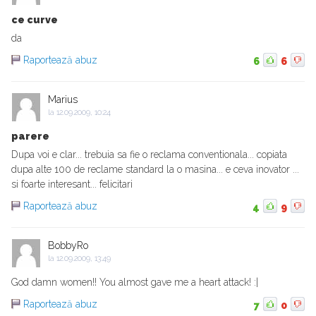
ce curve
da
Raportează abuz
6
6
Marius
la
12.09.2009, 10:24
parere
Dupa voi e clar... trebuia sa fie o reclama conventionala... copiata
dupa alte 100 de reclame standard la o masina... e ceva inovator ...
si foarte interesant... felicitari
Raportează abuz
4
9
BobbyRo
la
12.09.2009, 13:49
God damn women!! You almost gave me a heart attack! :|
Raportează abuz
7
0