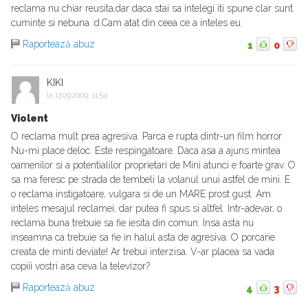
reclama nu chiar reusita,dar daca stai sa intelegi iti spune clar sunt
cuminte si nebuna :d.Cam atat din ceea ce a inteles eu.
Raportează abuz
1
0
KIKI
la
13.09.2009, 11:54
Violent
O reclama mult prea agresiva. Parca e rupta dintr-un film horror.
Nu-mi place deloc. Este respingatoare. Daca asa a ajuns mintea
oamenilor si a potentialilor proprietari de Mini atunci e foarte grav. O
sa ma feresc pe strada de tembeli la volanul unui astfel de mini. E
o reclama instigatoare, vulgara si de un MARE prost gust. Am
inteles mesajul reclamei, dar putea fi spus si altfel. Intr-adevar, o
reclama buna trebuie sa fie iesita din comun. Insa asta nu
inseamna ca trebuie sa fie in halul asta de agresiva. O porcarie
creata de minti deviate! Ar trebui interzisa. V-ar placea sa vada
copiii vostri asa ceva la televizor?
Raportează abuz
4
3