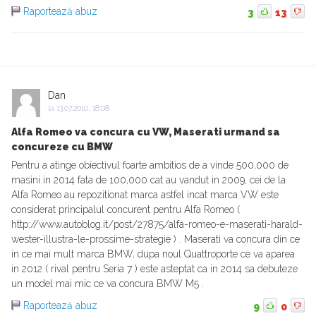
Raportează abuz
3
13
Dan
la
13.07.2010, 18:08
Alfa Romeo va concura cu VW, Maserati urmand sa
concureze cu BMW
Pentru a atinge obiectivul foarte ambitios de a vinde 500,000 de
masini in 2014 fata de 100,000 cat au vandut in 2009, cei de la
Alfa Romeo au repozitionat marca astfel incat marca VW este
considerat principalul concurent pentru Alfa Romeo (
http://www.autoblog.it/post/27875/alfa-romeo-e-maserati-harald-
wester-illustra-le-prossime-strategie ) . Maserati va concura din ce
in ce mai mult marca BMW, dupa noul Quattroporte ce va aparea
in 2012 ( rival pentru Seria 7 ) este asteptat ca in 2014 sa debuteze
un model mai mic ce va concura BMW M5 .
Raportează abuz
9
0