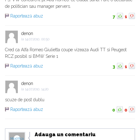
de politician sau manager pervers.
Raportează abuz
7
1
denon
la
14.07.2010, 00:50
Cred ca Alfa Romeo Giulietta coupe vizeaza Audi TT si Peugeot
RCZ.posibil si BMW Serie 1
Raportează abuz
3
1
denon
la
14.07.2010, 14:20
scuze de post dublu
Raportează abuz
0
0
Adauga un comentariu
Modifica