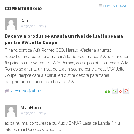
COMENTEAZA
COMENTARII (10)
Dan
la
13.07.2010, 16:43
Daca va fi produs se anunta un rival de luat in seama
pentru VW Jetta Coupe
Tinand cont ca Alfa Romeo CEO, Harald Wester a anuntat
repozitionarea pe piata a marcii Alfa Romeo, marca VW urmand sa
fie principalul rival pentru Alfa Romeo, acest posibil nou model Alfa
Romeo se anunta un rival de luat in seama pentru noul VW Jetta
Coupe, despre care a aparut ieri o stire despre patentarea
designului acestui coupe de catre VW .
Raportează abuz
10
0
AllanHeron
la
13.07.2010, 16:57
adica nu mai concureaza cu Audi/BMW? Lasa pe Lancia ? Nu
inteles mai Dane ce vrei sa zici