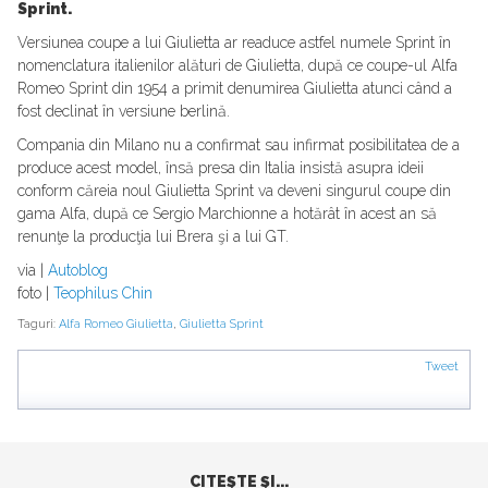
Sprint.
Versiunea coupe a lui Giulietta ar readuce astfel numele Sprint în
nomenclatura italienilor alături de Giulietta, după ce coupe-ul Alfa
Romeo Sprint din 1954 a primit denumirea Giulietta atunci când a
fost declinat în versiune berlină.
Compania din Milano nu a confirmat sau infirmat posibilitatea de a
produce acest model, însă presa din Italia insistă asupra ideii
conform căreia noul Giulietta Sprint va deveni singurul coupe din
gama Alfa, după ce Sergio Marchionne a hotărât în acest an să
renunţe la producţia lui Brera şi a lui GT.
via |
Autoblog
foto |
Teophilus Chin
Taguri:
Alfa Romeo Giulietta
,
Giulietta Sprint
Tweet
CITEŞTE ŞI...