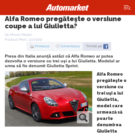
×
Alfa Romeo pregăteşte o versiune
coupe a lui Giulietta?
De Mircea Meșter
Publicat Marti, 13.07.2010
Printeaza
Comenteaza
Trimite pe:
Presa din Italia anunţă astăzi că Alfa Romeo ar putea
dezvolta o versiune cu trei uşi a lui Giulietta. Modelul ar
urma să fie denumit Giulietta Sprint.
Alfa Romeo
pregăteşte o
versiune cu
trei uşi a lui
Giulietta,
model care
urmează să
poarte
denumirea
Giulietta