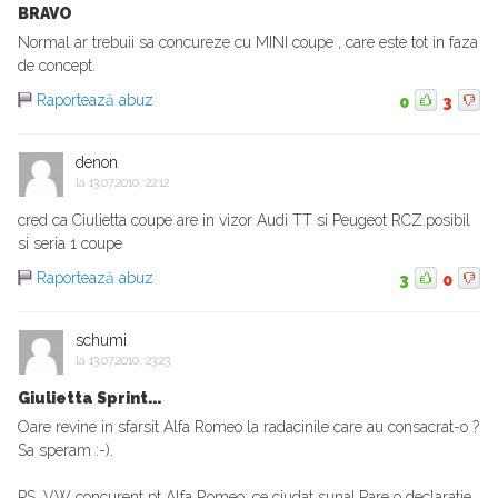
BRAVO
Normal ar trebuii sa concureze cu MINI coupe , care este tot in faza
de concept.
Raportează abuz
0
3
denon
la
13.07.2010, 22:12
cred ca Ciulietta coupe are in vizor Audi TT si Peugeot RCZ.posibil
si seria 1 coupe
Raportează abuz
3
0
schumi
la
13.07.2010, 23:23
Giulietta Sprint...
Oare revine in sfarsit Alfa Romeo la radacinile care au consacrat-o ?
Sa speram :-).
PS. VW concurent pt Alfa Romeo: ce ciudat suna! Pare o declaratie