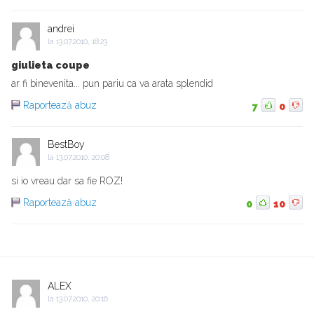
andrei
la
13.07.2010, 18:23
giulieta coupe
ar fi binevenita... pun pariu ca va arata splendid
Raportează abuz
7
0
BestBoy
la
13.07.2010, 20:08
si io vreau dar sa fie ROZ!
Raportează abuz
0
10
ALEX
la
13.07.2010, 20:16