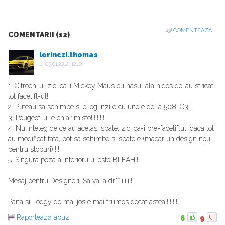
COMENTEAZA
COMENTARII (12)
lorinczi.thomas
la
05.01.2012, 12:10
1. Citroen-ul zici ca-i Mickey Maus cu nasul ala hidos de-au stricat
tot facelift-ul!
2. Puteau sa schimbe si ei oglinzile cu unele de la 508, C3!
3. Peugeot-ul e chiar misto!!!!!!!!!!
4. Nu inteleg de ce au acelasi spate, zici ca-i pre-faceliftul, daca tot
au modificat fata, pot sa schimbe si spatele (macar un design nou
pentru stopuri)!!!!!
5. Singura poza a interiorului este BLEAH!!!
Mesaj pentru Designeri: Sa va ia dr**iiiiii!!!
Pana si Lodgy de mai jos e mai frumos decat astea!!!!!!!!!
Raportează abuz
6
9