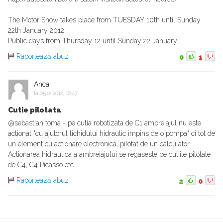
The Motor Show takes place from TUESDAY 10th until Sunday
22th January 2012.
Public days from Thursday 12 until Sunday 22 January.
Raportează abuz
0
1
Anca
la
05.01.2012, 16:47
Cutie pilotata
@sebastian toma - pe cutia robotizata de C1 ambreiajul nu este
actionat "cu ajutorul lichidului hidraulic impins de o pompa" ci tot de
un element cu actionare electronica, pilotat de un calculator.
Actionarea hidraulica a ambreiajului se regaseste pe cutiile pilotate
de C4, C4 Picasso etc.
Raportează abuz
2
0