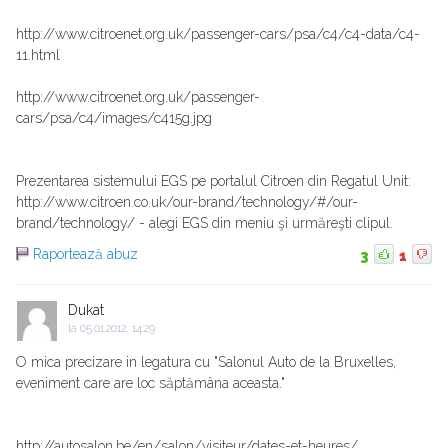
http://www.citroenet.org.uk/passenger-cars/psa/c4/c4-data/c4-
11.html
http://www.citroenet.org.uk/passenger-
cars/psa/c4/images/c415g.jpg
Prezentarea sistemului EGS pe portalul Citroen din Regatul Unit:
http://www.citroen.co.uk/our-brand/technology/#/our-
brand/technology/ - alegi EGS din meniu şi urmăreşti clipul.
Raportează abuz
3
1
Dukat
la
05.01.2012, 14:29
O mica precizare in legatura cu "Salonul Auto de la Bruxelles,
eveniment care are loc săptămâna aceasta."
http://autosalon.be/en/salon/visiteur/dates-et-heures/