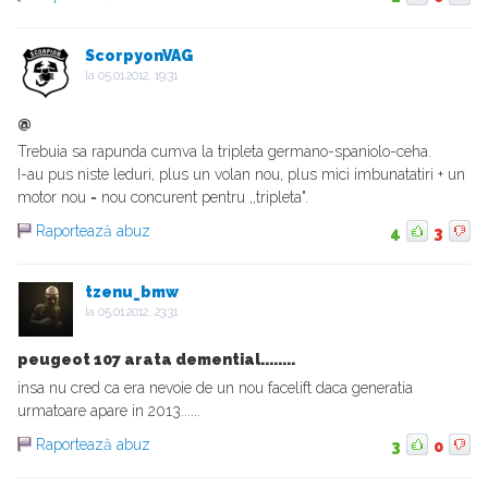
ScorpyonVAG
la
05.01.2012, 19:31
@
Trebuia sa rapunda cumva la tripleta germano-spaniolo-ceha.
I-au pus niste leduri, plus un volan nou, plus mici imbunatatiri + un
motor nou = nou concurent pentru ,,tripleta".
Raportează abuz
4
3
tzenu_bmw
la
05.01.2012, 23:31
peugeot 107 arata demential........
insa nu cred ca era nevoie de un nou facelift daca generatia
urmatoare apare in 2013......
Raportează abuz
3
0