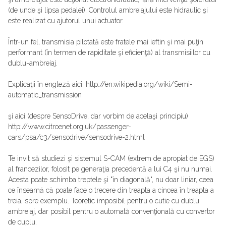
(de unde şi lipsa pedalei). Controlul ambreiajului este hidraulic şi
este realizat cu ajutorul unui actuator.
Într-un fel, transmisia pilotată este fratele mai ieftin şi mai puţin
performant (în termen de rapiditate şi eficienţă) al transmisiilor cu
dublu-ambreiaj.
Explicaţii în engleză aici: http://en.wikipedia.org/wiki/Semi-
automatic_transmission
şi aici (despre SensoDrive, dar vorbim de acelaşi principiu)
http://www.citroenet.org.uk/passenger-
cars/psa/c3/sensodrive/sensodrive-2.html
Te invit să studiezi şi sistemul S-CAM (extrem de apropiat de EGS)
al francezilor, folosit pe generaţia precedentă a lui C4 şi nu numai.
Acesta poate schimba treptele şi "în diagonală", nu doar liniar, ceea
ce înseamă că poate face o trecere din treapta a cincea în treapta a
treia, spre exemplu. Teoretic imposibil pentru o cutie cu dublu
ambreiaj, dar posibil pentru o automată convenţională cu convertor
de cuplu.