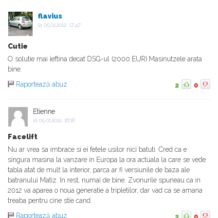
flavius
la
05.01.2012, 17:47
Cutie
O solutie mai ieftina decat DSG-ul (2000 EUR).Masinutzele arata
bine.
Raportează abuz
2
0
Etienne
la
05.01.2012, 18:18
Facelift
Nu ar vrea sa imbrace si ei fetele usilor nici batuti. Cred ca e
singura masina la vanzare in Europa la ora actuala la care se vede
tabla atat de mult la interior, parca ar fi versiunile de baza ale
batranului Matiz. In rest, numai de bine. Zvonurile spuneau ca in
2012 va aparea o noua generatie a tripletilor, dar vad ca se amana
treaba pentru cine stie cand.
Raportează abuz
2
0