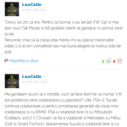
LauCalin
la
06.01.2012, 01:12
Tzenu, eu zic ca era. Pentru ca tocmai s-au lansat VW Up! si mai
ales noul Fiat Panda si toti posibilii clienti se gandesc in primul rand
la ele.
Recunosc insa ca la clasa asta mereu mi-au placut masinutele
astea 3 si le-am considerat cea mai buna alegere la nivelul asta de
pret.
Raportează abuz
7
0
LauCalin
la
06.01.2012, 01:18
Ma gandeam acum la o chestie, cum se face dom'ne ca numai VW
are probleme cand colaboreaza cu japonezii? Uite, PSA si Toyota
continua colaborarea si pentru urmatoarea generate de clasa mini,
colaboreaza si cu BMW, PSA a colaborat bine si cu Mitsubishi
(Outback, 4007, C Crosser), la fel a colaborat si Mercedes cu Mitsu
(Colt si Smart ForFour), deasemenea Suzuki a colaborat bine si cu