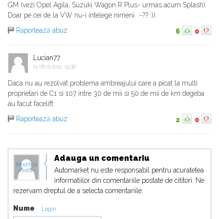
GM (vezi Opel Agila, Suzuki Wagon R Plus- urmas acum Splash).
Doar pe cei de la VW nu-i intelege nimeni. :-?? :))
Raportează abuz
6
0
Lucian77
la
08.01.2012, 19:36
Daca nu au rezolvat problema ambreajului care a picat la multi
proprietari de C1 si 107 intre 30 de mii si 50 de mii de km degeba
au facut facelift
Raportează abuz
2
0
Adauga un comentariu
Modifica
Automarket nu este responsabil pentru acuratetea
avatar
informatiilor din comentariile postate de cititori. Ne
rezervam dreptul de a selecta comentariile.
Nume
Login