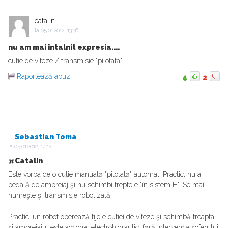
catalin
la
05.01.2012, 13:36
nu am mai intalnit expresia....
cutie de viteze / transmisie "pilotata"
Raportează abuz
4
2
Sebastian Toma
la
05.01.2012, 14:12
@Catalin
Este vorba de o cutie manuală "pilotată" automat. Practic, nu ai
pedală de ambreiaj şi nu schimbi treptele "în sistem H". Se mai
numeşte şi transmisie robotizată.
Practic, un robot operează tijele cutiei de viteze şi schimbă treapta
şi ambreiajul este acţionat electrohidraulic, fără intervenţia şoferului