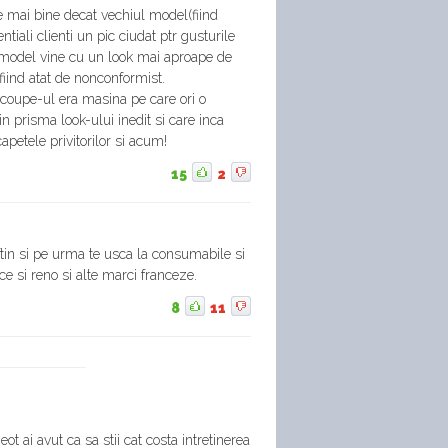
e mai bine decat vechiul model(fiind
entiali clienti un pic ciudat ptr gusturile
ul model vine cu un look mai aproape de
ifiind atat de nonconformist.
 coupe-ul era masina pe care ori o
prin prisma look-ului inedit si care inca
apetele privitorilor si acum!
15
2
ftin si pe urma te usca la consumabile si
ace si reno si alte marci franceze.
8
11
t ai avut ca sa stii cat costa intretinerea