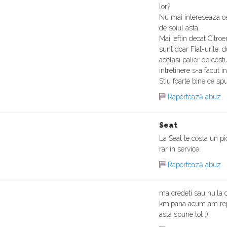
lor?
Nu mai intereseaza ce 
de soiul asta.
Mai ieftin decat Citro
sunt doar Fiat-urile,
acelasi palier de cost
intretinere s-a facut i
Stiu foarte bine ce s
Raportează abuz
Seat
La Seat te costa un pi
rar in service.
Raportează abuz
ma credeti sau nu,la
km,pana acum am repar
asta spune tot ;)