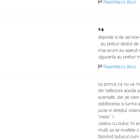
Raportează abuz
c4
depinde si de service
...au preturi destul de
insa acum au aparut ma
siguranta au preturi 
Raportează abuz
ca primul c4 nu va ma
din nefericire acesta a 
avansate, dar pe care
dobitocenia si turma 
puse in dreptul volan
"mele" :)
volanu cu butuc fix ar
multi sa se invetele s 
folosind butucul cum 