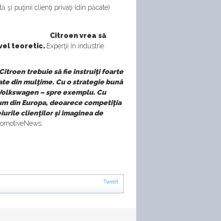
 şi puţinii clienţi privaţi (din păcate)
Citroen vrea să
ivel teoretic.
Experţii în industrie
troen trebuie să fie instruiţi foarte
coate din mulţime. Cu o strategie bună
a Volkswagen – spre exemplu. Cu
olum din Europa, deoarece competiţia
iurile clienţilor şi imaginea de
AutomotiveNews.
Tweet