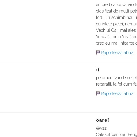
eu cred ca se va vind
clasificat de multi pot
lor)....,in schimb no
cerintele pietei, nema
Vechiul C4 , mai ales
"iubeai" , ori o "urai" 
cred eu mai intoarce c
Raportează abuz
:)
pe dracu, vand si ei e
reparatii. la fel cum f
Raportează abuz
oare?
@vsz
Cate Citroen sau Peugeo