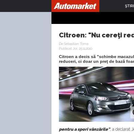
ŞTIRI
Citroen: "Nu cereţi r
De Sebastian Toma
Publicat Joi, 25.11.2010
Citroen a decis să "schimbe macazul"
reduceri, ci doar un preţ de bază foa
pentru a spori vânzările"
, a declarat