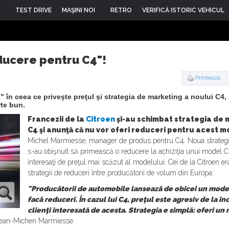
TEST DRIVE
MAŞINI NOI
RETRO
VERIFICĂ ISTORIC VEHICUL
educere pentru C4"!
Printeaza
 în ceea ce priveşte preţul şi strategia de marketing a noului C4,
rte bun.
Francezii de la
Citroen
şi-au schimbat strategia de m
C4 şi anunţă că nu vor oferi reduceri pentru acest m
Michel Marmiesse, manager de produs pentru C4. Noua strategie r
s-au obişnuit să primească o reducere la achiziţia unui model Cit
interesaţi de preţul mai scăzut al modelului. Cei de la Citroen e
strategii de reduceri între producătorii de volum din Europa.
"Producătorii de automobile lansează de obicei un model n
facă reduceri. În cazul lui C4, preţul este agresiv de la î
clienţi interesată de acesta. Strategia e simplă: oferi un
 Jean-Michen Marmiesse.