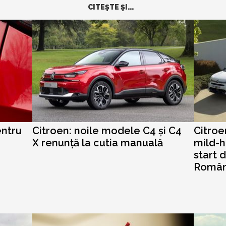
CITEŞTE ŞI...
entru
Citroen: noile modele C4 și C4
Citroe
X renunță la cutia manuală
mild-h
start 
Român