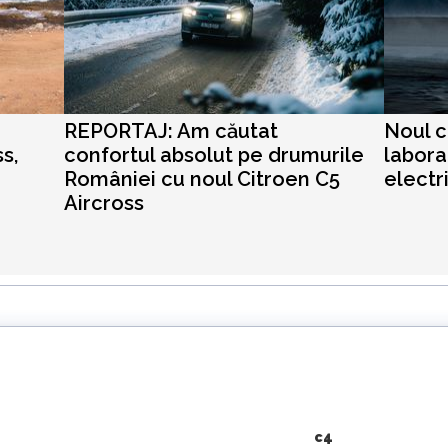
REPORTAJ: Am căutat
Noul c
s,
confortul absolut pe drumurile
labora
României cu noul Citroen C5
electr
Aircross
c4