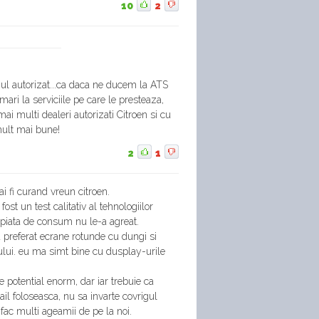
10
2
-ul autorizat...ca daca ne ducem la ATS
 mari la serviciile pe care le presteaza,
i multi dealeri autorizati Citroen si cu
mult mai bune!
2
1
i fi curand vreun citroen.
fost un test calitativ al tehnologiilor
 piata de consum nu le-a agreat.
a preferat ecrane rotunde cu dungi si
ului. eu ma simt bine cu dusplay-urile
e potential enorm, dar iar trebuie ca
ail foloseasca, nu sa invarte covrigul
fac multi ageamii de pe la noi.