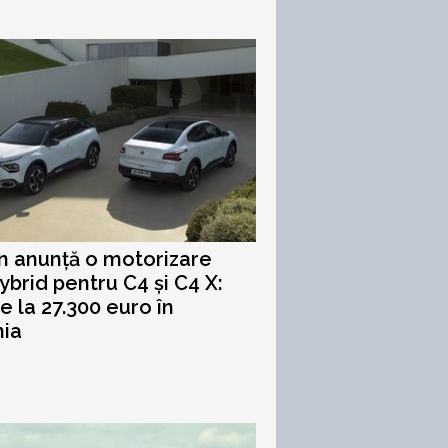
n anunță o motorizare
ybrid pentru C4 și C4 X:
de la 27.300 euro în
ia