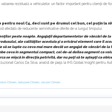
valoarea reziduală a vehiculelor, un factor important pentru clienţii de flotă
te pentru noul C4, deci sunt pe drumul cel bun, cel puţin la n
st afectată de reducerile semnificative oferite de-a lungul timpului.
nţilor peste noapte. Angajaţii departamentelor de vânzări de la Ci
produsului, ale calităţilor acestuia şi a oricărui element care îl s
uie să se lupte cu ceva mai mare decât un angajat de vânzări de l
schimbe ceva în segmentul compact, cel de-al doilea segment ca v
ca se mişcă în direcţia potrivită, dar nu poţi să te aştepţi ca obice
cluzionat Carlos Da Silva, analist de piaţă la IHS Global Insight pentru 
returi Citroen
,
reducere Citroen
,
vanzari Citroen