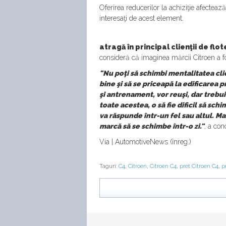
Oferirea reducerilor la achiziţie afectează 
interesaţi de acest element.
atragă în principal clienţii de flo
consideră că imaginea mărcii Citroen a fo
"Nu poţi să schimbi mentalitatea clie
bine şi să se priceapă la edificarea 
şi antrenament, vor reuşi, dar treb
toate acestea, o să fie dificil să 
va răspunde într-un fel sau altul. Mar
marcă să se schimbe într-o zi."
, a con
Via | AutomotiveNews (înreg.)
Taguri:
C4
,
Citroen
,
Citroen C4
,
pret Citroen C4
,
p