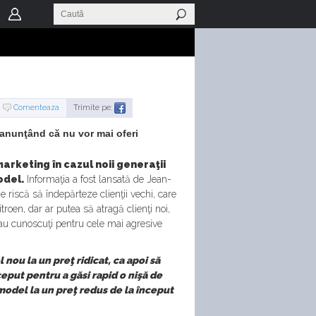
Comenteaza
Trimite pe:
 anunţând că nu vor mai oferi
arketing în cazul noii generaţii
odel.
Informaţia a fost lansată de Jean-
iscă să îndepărteze clienţii vechi, care
roen, dar ar putea să atragă clienţi noi,
rau cunoscuţi pentru cele mai agresive
ou la un preţ ridicat, ca apoi să
nceput pentru a găsi rapid o nişă de
 model la un preţ redus de la început