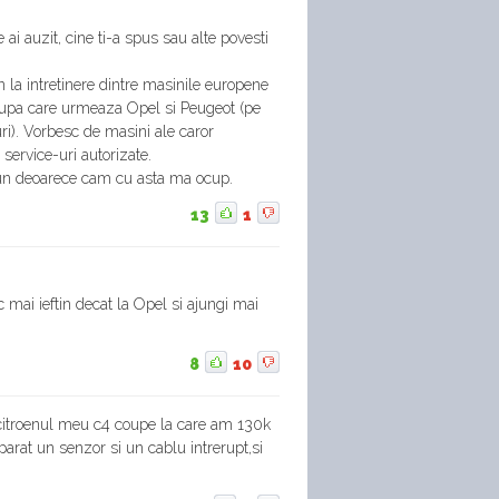
ai auzit, cine ti-a spus sau alte povesti
en la intretinere dintre masinile europene
 dupa care urmeaza Opel si Peugeot (pe
uri). Vorbesc de masini ale caror
n service-uri autorizate.
pun deoarece cam cu asta ma ocup.
13
1
c mai ieftin decat la Opel si ajungi mai
8
10
 citroenul meu c4 coupe la care am 130k
at un senzor si un cablu intrerupt,si