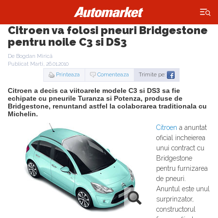
×
Citroen va folosi pneuri Bridgestone
pentru noile C3 si DS3
De Bogdan Mirică
Publicat Marti, 26.01.2010
Printeaza
Comenteaza
Trimite pe:
Citroen a decis ca viitoarele modele C3 si DS3 sa fie
echipate cu pneurile Turanza si Potenza, produse de
Bridgestone, renuntand astfel la colaborarea traditionala cu
Michelin.
Citroen
a anuntat
oficial incheierea
unui contract cu
Bridgestone
pentru furnizarea
de pneuri.
Anuntul este unul
surprinzator,
constructorul