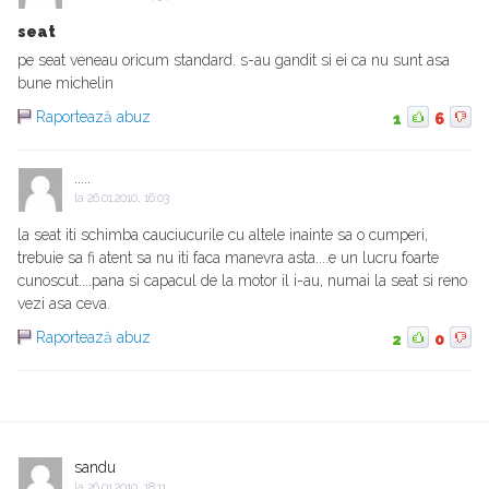
seat
pe seat veneau oricum standard. s-au gandit si ei ca nu sunt asa
bune michelin
Raportează abuz
1
6
.....
la
26.01.2010, 16:03
la seat iti schimba cauciucurile cu altele inainte sa o cumperi,
trebuie sa fi atent sa nu iti faca manevra asta....e un lucru foarte
cunoscut....pana si capacul de la motor il i-au, numai la seat si reno
vezi asa ceva.
Raportează abuz
2
0
sandu
la
26.01.2010, 18:11