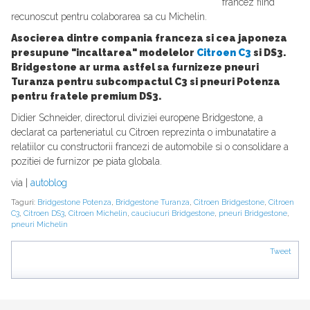
francez fiind
recunoscut pentru colaborarea sa cu Michelin.
Asocierea dintre compania franceza si cea japoneza
presupune "incaltarea" modelelor
Citroen C3
si DS3.
Bridgestone ar urma astfel sa furnizeze pneuri
Turanza pentru subcompactul C3 si pneuri Potenza
pentru fratele premium DS3.
Didier Schneider, directorul diviziei europene Bridgestone, a
declarat ca parteneriatul cu Citroen reprezinta o imbunatatire a
relatiilor cu constructorii francezi de automobile si o consolidare a
pozitiei de furnizor pe piata globala.
via |
autoblog
Taguri:
Bridgestone Potenza
,
Bridgestone Turanza
,
Citroen Bridgestone
,
Citroen
C3
,
Citroen DS3
,
Citroen Michelin
,
cauciucuri Bridgestone
,
pneuri Bridgestone
,
pneuri Michelin
Tweet