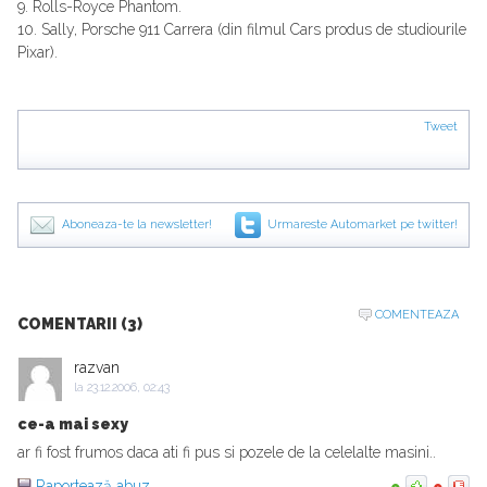
9. Rolls-Royce Phantom.
10. Sally, Porsche 911 Carrera (din filmul Cars produs de studiourile
Pixar).
Tweet
Aboneaza-te la newsletter!
Urmareste Automarket pe twitter!
COMENTEAZA
COMENTARII (3)
razvan
la
23.12.2006, 02:43
ce-a mai sexy
ar fi fost frumos daca ati fi pus si pozele de la celelalte masini..
Raportează abuz