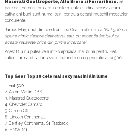
Maserati Quattroporte, Alfa Brera si Ferrari Enzo.
Se
pare ca feromonii pe care ii emite micuta citadina scoasa acum
cativa ani buni sunt numai buni pentru a depasi muschii modelelor
concurente.
James May, unul dintre editorii Top Gear, a afirmat ca
“Fiat 500 nu
spune nimic despre detinatorul sau, cu exceptia faptului ca
acesta reuseste orice din prima incercare”
.
Acest titlu nu putea veni intr-o eprioada mai buna pentru Fiat,
italienii urmand sa lanseze in curand o noua generatie a lui 500.
Top Gear Top 10 cele mai sexy masini din lume
1. Fiat 500.
2. Aston Martin DBS.
3. Maserati Quattroporte.
4. Chevrolet Camaro.
5. Citroen C6.
6. Lincoln Continental.
7. Bentley Continental S1 Fastback.
8. BMW M1.