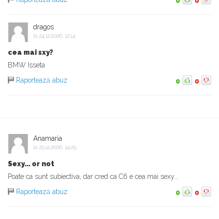
0
0
dragos
la
24.12.2006, 12:14
cea mai sxy?
BMW Isseta
Raportează abuz
0
0
Anamaria
la
29.12.2006, 14:29
Sexy... or not
Poate ca sunt subiectiva, dar cred ca C6 e cea mai sexy...
Raportează abuz
0
0