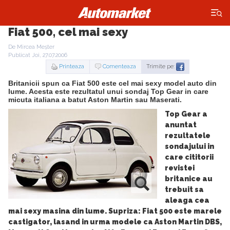
×
Fiat 500, cel mai sexy
De Mircea Meșter
Publicat Joi, 27.07.2006
Printeaza
Comenteaza
Trimite pe:
Britanicii spun ca Fiat 500 este cel mai sexy model auto din
lume. Acesta este rezultatul unui sondaj Top Gear in care
micuta italiana a batut Aston Martin sau Maserati.
Top Gear a
anuntat
rezultatele
sondajului in
care cititorii
revistei
britanice au
trebuit sa
aleaga cea
mai sexy masina din lume. Supriza: Fiat 500 este marele
castigator, lasand in urma modele ca Aston Martin DBS,