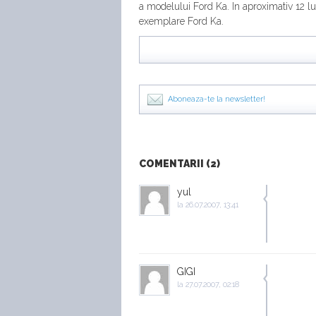
a modelului Ford Ka. In aproximativ 12 
exemplare Ford Ka.
Aboneaza-te la newsletter!
COMENTARII (2)
yul
la
26.07.2007, 13:41
GIGI
la
27.07.2007, 02:18