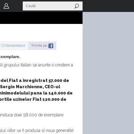
Comenteaza
Trimite pe:
exemplare.
i grupului italian sa anunte o crestere a
del Fiat a inregistrat 57.000 de
a. Sergio Marchionne, CEO-ul
 minimodelului pana la 140.000 de
rtile uzinelor Fiat 120.000 de
 sa produca doar 58.000 de exemplare
ui viitor va fi produsa si noua generatiei