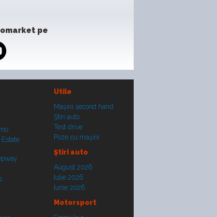
tomarket pe
Utile
Maşini second hand
Ştiri auto
Test drive
smo
Poze cu maşini
 Estate
Ştiri auto
tepway
August 2026
Iulie 2026
s
Iunie 2026
Motorsport