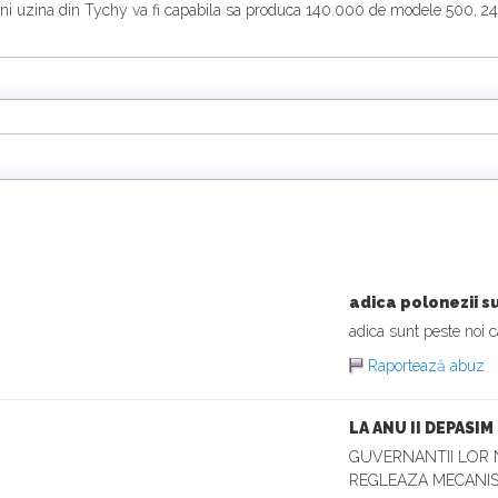
luni uzina din Tychy va fi capabila sa produca 140.000 de modele 500, 2
adica polonezii su
adica sunt peste noi 
Raportează abuz
LA ANU II DEPASIM
GUVERNANTII LOR N
REGLEAZA MECANISM