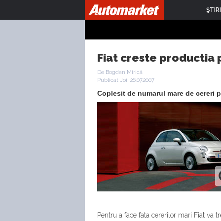
ŞTIRI
Fiat creste productia
De Bogdan Mirică
Publicat Joi, 26.07.2007
Coplesit de numarul mare de cereri p
Pentru a face fata cererilor mari Fiat va 