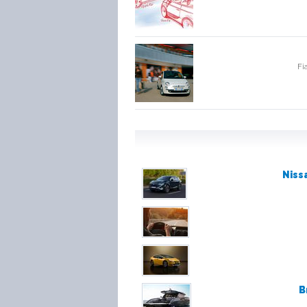
Fi
Niss
B