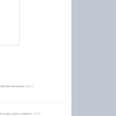
0.000 de exemplare.
(26.07)
pe langa cabrio si Abarth.
(17.07)