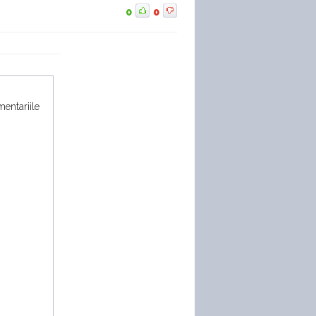
0
0
mentariile