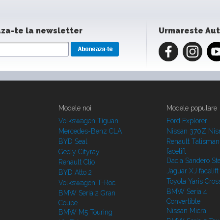
za-te la newsletter
Urmareste Au
Modele noi
Modele populare
Volkswagen Tiguan
Ford Explorer
Mercedes-Benz CLA
Nissan 370Z Ni
BYD Seal
Renault Talisman
facelift
Geely Cityray
Dacia Sandero S
Renault Clio
Jaguar XJ facelift
BYD Atto 2
Toyota Yaris Cros
Volkswagen T-Roc
BMW Seria 4
BMW Seria 2 Gran
Convertible
Coupe
Nissan Micra
BMW M5 Touring