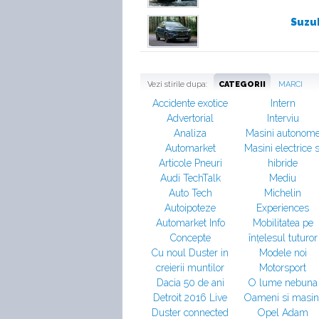
Suzuk
Vezi stirile dupa:
CATEGORII
MARCI
Accidente exotice
Intern
Advertorial
Interviu
Analiza
Masini autonom
Automarket
Masini electrice s
Articole Pneuri
hibride
Audi TechTalk
Mediu
Auto Tech
Michelin
Autoipoteze
Experiences
Automarket Info
Mobilitatea pe
Concepte
înțelesul tuturor
Cu noul Duster in
Modele noi
creierii muntilor
Motorsport
Dacia 50 de ani
O lume nebuna
Detroit 2016 Live
Oameni si masin
Duster connected
Opel Adam