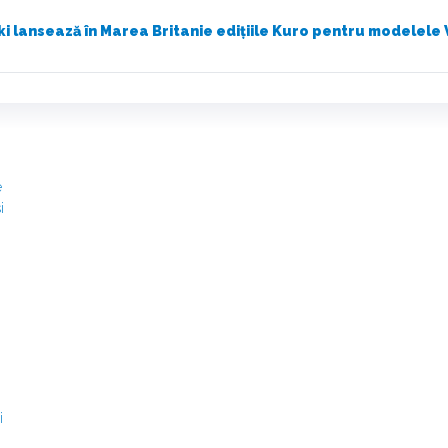
i lansează în Marea Britanie edițiile Kuro pentru modelele V
e
i
i