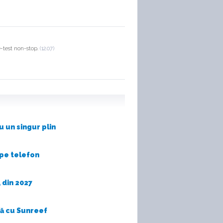
e-test non-stop.
(12.07)
 un singur plin
 pe telefon
 din 2027
nă cu Sunreef