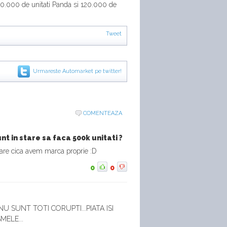
40.000 de unitati Panda si 120.000 de
Tweet
Urmareste Automarket pe twitter!
COMENTEAZA
nt in stare sa faca 500k unitati ?
care cica avem marca proprie :D
0
0
U SUNT TOTI CORUPTI...PIATA ISI
ELE...