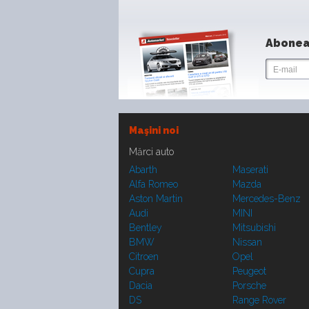
Abonea
Maşini noi
Mărci auto
Abarth
Maserati
Alfa Romeo
Mazda
Aston Martin
Mercedes-Benz
Audi
MINI
Bentley
Mitsubishi
BMW
Nissan
Citroen
Opel
Cupra
Peugeot
Dacia
Porsche
DS
Range Rover