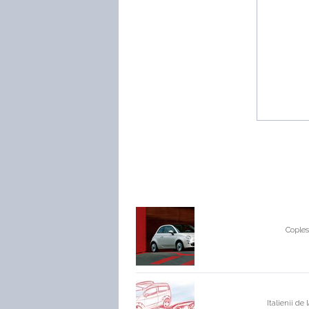
Coples
Italienii de