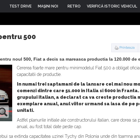
TEST DRIVE
MAŞINI NOI
RETRO
VERIFICĂ ISTORIC VEHICUL
 pentru 500
Printeaza
entru noul 500, Fiat a decis sa mareasca productia la 120.000 de 
Cererea foarte mare pentru minimodelul Fiat 500 a obligat oficiali
capacitatii de productie.
In numai trei saptamani de la lansare cel mai nou mo
comenzi dintre care 51.000 in Italia si 6000 in Frant
grupului italian, a declarat ca va creste productia
exemplare anual, anul viitor urmand sa iasa de pe po
unitati.
Astfel planurile initiale ale constructorului italian, care dorea
anual, au fost total date peste cap.
trebui sa extinda capacitatea uzinei Tychy din Polonia unde din toamna anul