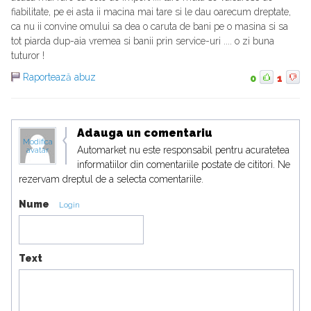
fiabilitate, pe ei asta ii macina mai tare si le dau oarecum dreptate,
ca nu ii convine omului sa dea o caruta de bani pe o masina si sa
tot piarda dup-aia vremea si banii prin service-uri .... o zi buna
tuturor !
Raportează abuz
0
1
Adauga un comentariu
Modifica
Automarket nu este responsabil pentru acuratetea
avatar
informatiilor din comentariile postate de cititori. Ne
rezervam dreptul de a selecta comentariile.
Nume
Login
Text