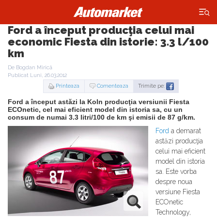
×
Ford a început producţia celui mai
economic Fiesta din istorie: 3.3 l/100
km
De Bogdan Mirică
Publicat Luni, 26.03.2012
Printeaza
Comenteaza
Trimite pe:
Ford a început astăzi la Koln producţia versiunii Fiesta
ECOnetic, cel mai eficient model din istoria sa, cu un
consum de numai 3.3 litri/100 de km şi emisii de 87 g/km.
Ford
a demarat
astăzi producţia
celui mai eficient
model din istoria
sa. Este vorba
despre noua
versiune Fiesta
ECOnetic
Technology,