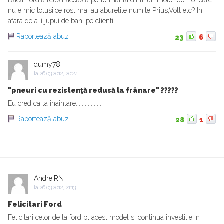
Daca Ford a reusit aceasta performanta dintr-un motor de 1.6 ,care
nu e mic totusi,ce rost mai au aburelile numite Prius,Volt etc? In
afara de a-i jupui de bani pe clienti!
Raportează abuz
23
6
dumy78
la
26.03.2012, 20:24
"pneuri cu rezistenţă redusă la frânare" ?????
Eu cred ca la inaintare.................
Raportează abuz
28
1
AndreiRN
la
26.03.2012, 21:13
Felicitari Ford
Felicitari celor de la ford pt acest model si continua investitie in