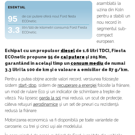
asamblată la
ESENTIAL
uzina din Koln
pentru a stabili un
95
de cai putere oferă noul Ford fiesta
ECOnetic.
nou record în
3.3
litri/100 de kilometri consumă Ford Fiesta
segmentul sub-
ECOnetic.
compact
european.
Echipat cu un propulsor
diesel
de 1.6 litri TDCI, Fiesta
ECOnetic propune 95 de
cai putere
şi 205 Nm,
garantând în acelaşi timp un
consum mediu
de numai
3.3 litri la 100 de km şi o valoare a emisiilor de 87 g/km.
Pentru a putea obţine aceste valori record, versiunea foloseşte
sistem
start-stop
, sistem de
recuperare a energiei
folosite la frânare,
un mod de rulare Eco şi un indicator de schimbare a treptei de
viteză. Nu lipsesc
garda la sol
mai redusă, un scut de protecţie,
câteva retuşuri
aerodinamice
şi un set de pneuri cu rezistenţă
redusă la frânare.
Motorizarea economică va fi disponibilă pe toate variantele de
caroserie, cu trei şi cinci uşi ale modelului.