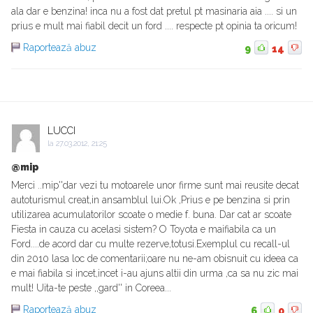
ala dar e benzina! inca nu a fost dat pretul pt masinaria aia .... si un
prius e mult mai fiabil decit un ford .... respecte pt opinia ta oricum!
Raportează abuz
9
14
LUCCI
la
27.03.2012, 21:25
@mip
Merci ..mip''dar vezi tu motoarele unor firme sunt mai reusite decat
autoturismul creat,in ansamblul lui.Ok ,Prius e pe benzina si prin
utilizarea acumulatorilor scoate o medie f. buna. Dar cat ar scoate
Fiesta in cauza cu acelasi sistem? O Toyota e maifiabila ca un
Ford....de acord dar cu multe rezerve,totusi.Exemplul cu recall-ul
din 2010 lasa loc de comentarii;oare nu ne-am obisnuit cu ideea ca
e mai fiabila si incet,incet i-au ajuns altii din urma ,ca sa nu zic mai
mult! Uita-te peste ,,gard'' in Coreea...
Raportează abuz
6
0