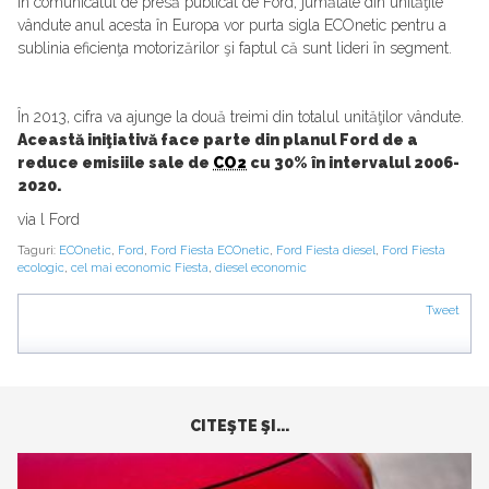
În comunicatul de presă publicat de Ford, jumătate din unităţile
vândute anul acesta în Europa vor purta sigla ECOnetic pentru a
sublinia eficienţa motorizărilor şi faptul că sunt lideri în segment.
În 2013, cifra va ajunge la două treimi din totalul unităţilor vândute.
Această iniţiativă face parte din planul Ford de a
reduce emisiile sale de
CO2
cu 30% în intervalul 2006-
2020.
via l Ford
Taguri:
ECOnetic
,
Ford
,
Ford Fiesta ECOnetic
,
Ford Fiesta diesel
,
Ford Fiesta
ecologic
,
cel mai economic Fiesta
,
diesel economic
Tweet
CITEŞTE ŞI...