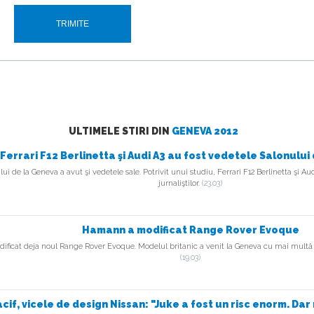
ULTIMELE STIRI DIN
GENEVA 2012
Ferrari F12 Berlinetta şi Audi A3 au fost vedetele Salonului
ui de la Geneva a avut şi vedetele sale. Potrivit unui studiu, Ferrari F12 Berlinetta şi Au
jurnaliştilor.
(23.03)
Hamann a modificat Range Rover Evoque
icat deja noul Range Rover Evoque. Modelul britanic a venit la Geneva cu mai multă pute
(19.03)
cif, vicele de design Nissan: "Juke a fost un risc enorm. Dar n