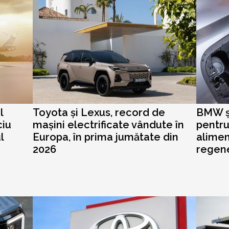
l
Toyota și Lexus, record de
BMW și
ciu
mașini electrificate vândute în
pentru
l
Europa, în prima jumătate din
alimen
2026
regene