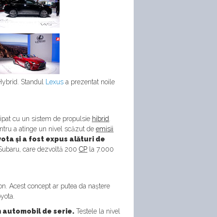
 Hybrid. Standul
Lexus
a prezentat noile
ipat cu un sistem de propulsie
hibrid
.
ntru a atinge un nivel scăzut de
emisii
ota și a fost expus alături de
e Subaru, care dezvoltă 200
CP
la 7.000
pon. Acest concept ar putea da naștere
oyota.
n automobil de serie.
Testele la nivel