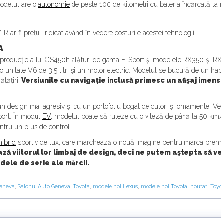
modelul are o
autonomie
de peste 100 de kilometri cu bateria încărcată 
R ar fi prețul, ridicat având în vedere costurile acestei tehnologii.
A
 producție a lui GS450h alături de gama F-Sport și modelele RX350 și 
 unitate V6 de 3.5 litri și un motor electric. Modelul se bucură de un hab
tățiri.
Versiunile cu navigație inclusă primesc un afișaj imens,
 design mai agresiv și cu un portofoliu bogat de culori și ornamente. Ve
port. În modul
EV
, modelul poate să ruleze cu o viteză de până la 50 km/h
pentru un plus de control.
hibrid
sportiv de lux, care marchează o nouă imagine pentru marca prem
ză viitorul lor limbaj de design, deci ne putem aștepta să 
ele de serie ale mărcii.
Geneva
,
Salonul Auto Geneva
,
Toyota
,
modele noi Lexus
,
modele noi Toyota
,
noutati Toy