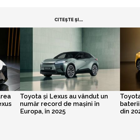
CITEŞTE ŞI...
area
Toyota și Lexus au vândut un
Toyota
exus
număr record de mașini în
bateri
Europa, în 2025
din 20