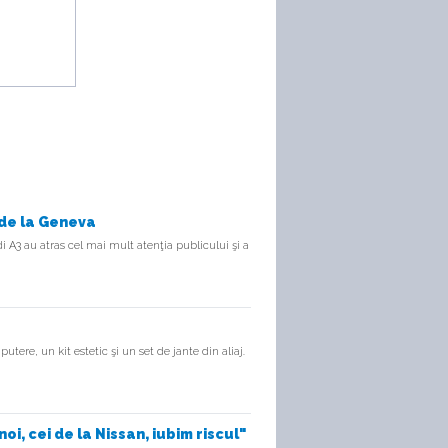
 de la Geneva
di A3 au atras cel mai mult atenţia publicului şi a
re, un kit estetic şi un set de jante din aliaj.
oi, cei de la Nissan, iubim riscul"