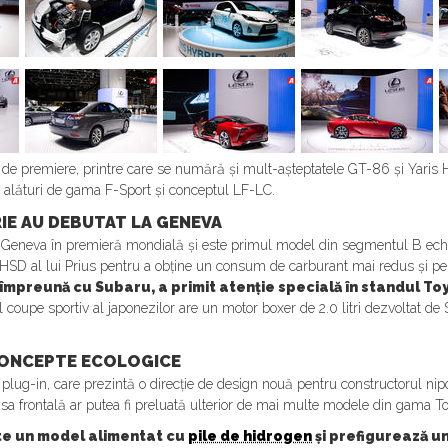
ă de premiere, printre care se numără și mult-așteptatele GT-86 și Yaris
 alături de gama F-Sport și conceptul LF-LC.
RIE AU DEBUTAT LA GENEVA
 Geneva în premieră mondială și este primul model din segmentul B ech
HSD al lui Prius pentru a obține un consum de carburant mai redus și pe
 împreună cu Subaru, a primit atenție specială în standul Toy
coupe sportiv al japonezilor are un motor boxer de 2.0 litri dezvoltat d
 CONCEPTE ECOLOGICE
 plug-in, care prezintă o direcție de design nouă pentru constructorul ni
tea sa frontală ar putea fi preluată ulterior de mai multe modele din gama T
te un model alimentat cu
pile de hidrogen
și prefigurează u