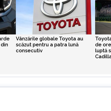
arde
Vânzările globale Toyota au
Toyota
 din
scăzut pentru a patra lună
de ore
consecutiv
luptă 
Cadill