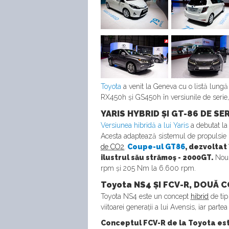
Toyota
a venit la Geneva cu o listă lung
RX450h și GS450h în versiunile de serie,
YARIS HYBRID ȘI GT-86 DE SE
Versiunea hibridă a lui Yaris
a debutat la
Acesta adaptează sistemul de propulsie 
de CO2
.
Coupe-ul GT86
, dezvoltat
ilustrul său strămoș - 2000GT.
Noul 
rpm și 205 Nm la 6.600 rpm.
Toyota NS4 ȘI FCV-R, DOUĂ
Toyota NS4 este un concept
hibrid
de tip
viitoarei generații a lui Avensis, iar par
Conceptul FCV-R de la Toyota es