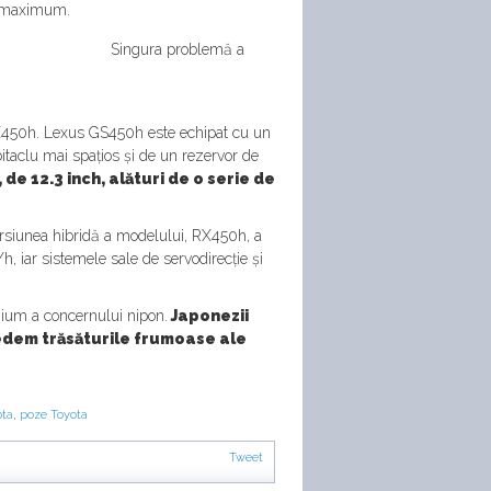
la maximum.
Singura problemă a
RX450h. Lexus GS450h este echipat cu un
itaclu mai spațios și de un rezervor de
 de 12.3 inch, alături de o serie de
rsiunea hibridă a modelului, RX450h, a
, iar sistemele sale de servodirecție și
ium a concernului nipon.
Japonezii
vedem trăsăturile frumoase ale
ota
,
poze Toyota
Tweet