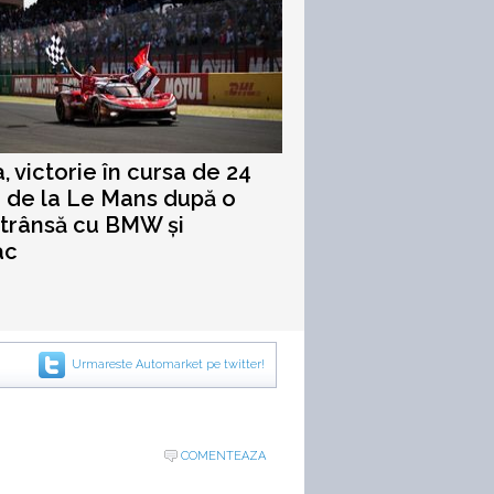
, victorie în cursa de 24
 de la Le Mans după o
strânsă cu BMW și
ac
Urmareste Automarket pe twitter!
COMENTEAZA