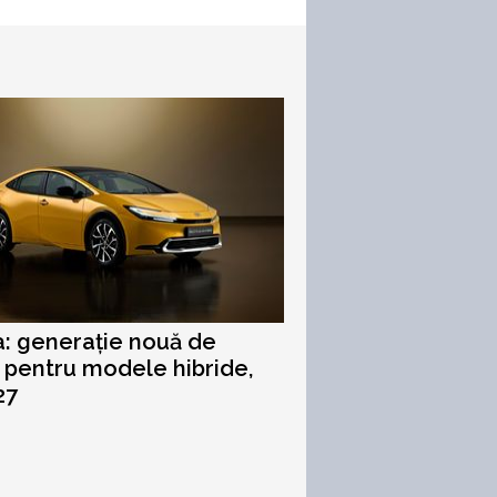
: generație nouă de
i pentru modele hibride,
27