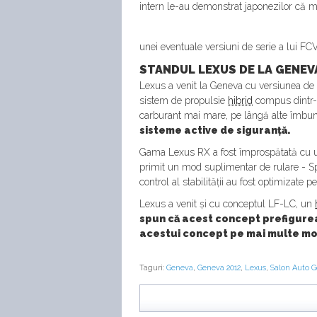
intern le-au demonstrat japonezilor că 
unei eventuale versiuni de serie a lui FCV-
STANDUL LEXUS DE LA GENEV
Lexus a venit la Geneva cu versiunea de
sistem de propulsie
hibrid
compus dintr-o
carburant mai mare, pe lângă alte îmbună
sisteme active de siguranță.
Gama Lexus RX a fost împrospătată cu un
primit un mod suplimentar de rulare - S
control al stabilității au fost optimizate 
Lexus a venit și cu conceptul LF-LC, un
spun că acest concept prefigurea
acestui concept pe mai multe mod
Taguri:
Geneva
,
Geneva 2012
,
Lexus
,
Salon Auto 