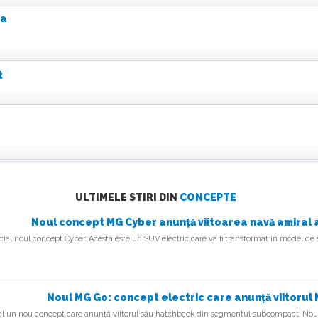
ta
t
t
ULTIMELE STIRI DIN
CONCEPTE
Noul concept MG Cyber anunță viitoarea navă amiral a
cial noul concept Cyber. Acesta este un SUV electric care va fi transformat în model de 
ck
Noul MG Go: concept electric care anunță viitorul 
al un nou concept care anunță viitorul său hatchback din segmentul subcompact. Noul 
ift