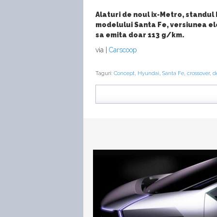
Alaturi de noul ix-Metro, standul 
modelului Santa Fe, versiunea ele
sa emita doar 113 g/km.
via |
Carscoop
Taguri:
Concept
,
Hyundai
,
Santa Fe
,
crossover
,
d