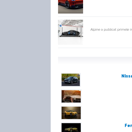
Preţ: 28.564 - 30.964 €
Hyundai i40 facelif
Preţ: 25.204 - 30.004 €
Alpine a publicat primele im
Hyundai Ioniq Hybr
Preţ: 26.168 - 29.143 €
Hyundai Kona
Preţ: 21.146 - 29.119 €
Hyundai Santa Fe
Niss
Preţ: 53.181 €
Hyundai Tucson
Preţ: 23.518 - 37.917 €
Fer