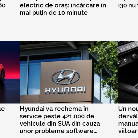
60
electric de oraș: încărcare în
i30 nu
mai puțin de 10 minute
ue
Hyundai va rechema în
Un no
service peste 421.000 de
dezvăl
vehicule din SUA din cauza
manual
unor probleme software...
viitoa