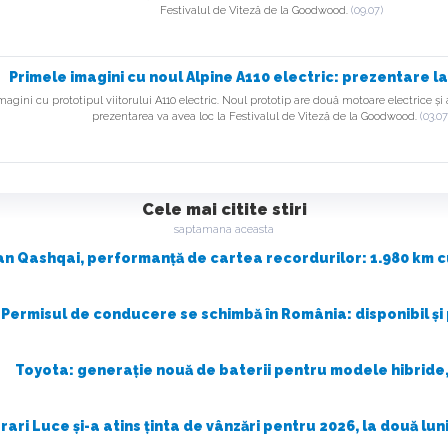
Festivalul de Viteză de la Goodwood.
(09.07)
t
Primele imagini cu noul Alpine A110 electric: prezentare
agini cu prototipul viitorului A110 electric. Noul prototip are două motoare electrice și 
prezentarea va avea loc la Festivalul de Viteză de la Goodwood.
(03.07
id
Cele mai citite stiri
saptamana aceasta
an Qashqai, performanță de cartea recordurilor: 1.980 km cu
Permisul de conducere se schimbă în România: disponibil și
Toyota: generație nouă de baterii pentru modele hibride,
rari Luce și-a atins ținta de vânzări pentru 2026, la două lu