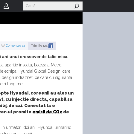
Comenteaza
Trimite pe:
 ani unui crossover de talie mica.
a aparitie insolita, botezata Metro.
t de echipa Hyundai Global Design, care
n design indraznet, pe care cu siguranta
etri lungime.
pte Hyundai, coreenii au ales un
t, cu injectie directa, capabil sa
 125 de cai. Conectat la o
ver-ul promite
emisii de CO2
de
a in urmatorii doi ani, Hyundai urmarind
roducatori ai lumii.