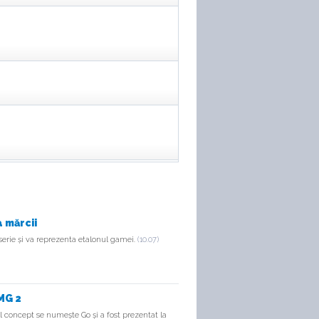
 mărcii
serie și va reprezenta etalonul gamei.
(10.07)
MG 2
concept se numește Go și a fost prezentat la