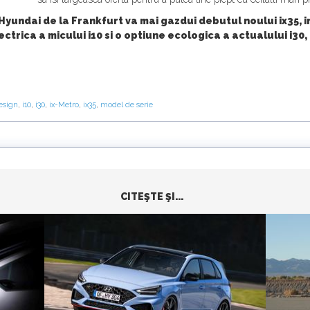
Hyundai de la Frankfurt va mai gazdui debutul noului ix35, in
ctrica a micului i10 si o optiune ecologica a actualului i30
esign
,
i10
,
i30
,
ix-Metro
,
ix35
,
model de serie
CITEŞTE ŞI...