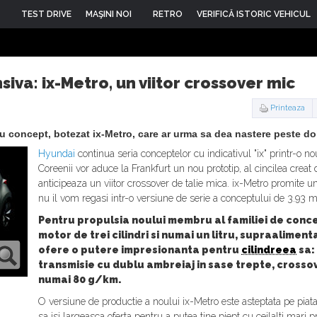
TEST DRIVE
MAŞINI NOI
RETRO
VERIFICĂ ISTORIC VEHICUL
iva: ix-Metro, un viitor crossover mic
Printeaza
 concept, botezat ix-Metro, care ar urma sa dea nastere peste doi
Hyundai
continua seria conceptelor cu indicativul "ix" printr-o nou
Coreenii vor aduce la Frankfurt un nou prototip, al cincilea crea
anticipeaza un viitor crossover de talie mica. ix-Metro promite u
nu il vom regasi intr-o versiune de serie a conceptului de 3.93 m
Pentru propulsia noului membru al familiei de conce
motor de trei cilindri si numai un litru, supraalimenta
ofere o putere impresionanta pentru
cilindreea
sa:
transmisie cu dublu ambreiaj in sase trepte, crosso
numai 80 g/km.
O versiune de productie a noului ix-Metro este asteptata pe piat
sa isi largeasca oferta pentru a putea tine piept cu ceilalti mari p