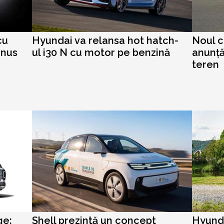
cu
Hyundai va relansa hot hatch-
Noul c
enus
ul i30 N cu motor pe benzină
anunță
teren
ge:
Shell prezintă un concept
Hyunda