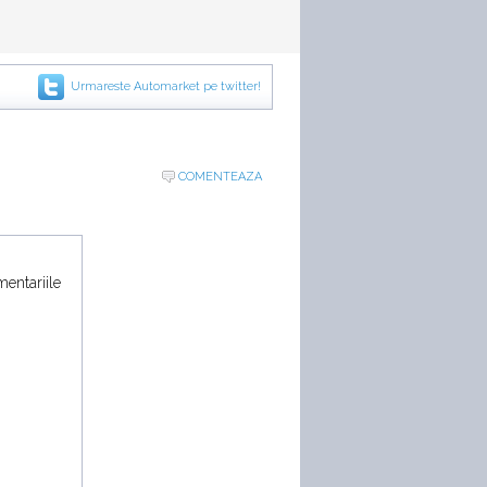
Urmareste Automarket pe twitter!
COMENTEAZA
mentariile