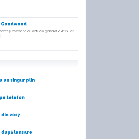
 la Goodwood
aceeași caroserie cu actuala generație A110, iar
)
 un singur plin
 pe telefon
 din 2027
ni după lansare