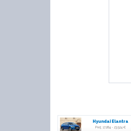
Hyundai Elantra
Preţ: 17.284 - 23.524 €