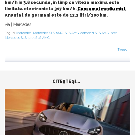
km/h in 3.8 secunde, in timp ce viteza maxima este
limitata electronic la 317 km/h.
Consumul mediu mixt
anuntat de germani este de 13.2 litri/100 km.
via | Mercedes
Taguri:
Mercedes
,
Mercedes SLS AMG
,
SLS AMG
,
comenzi SLS AMG
,
pret
Mercedes SLS
,
pret SLS AMG
Tweet
CITEŞTE ŞI...