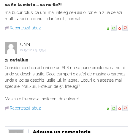
sa fie la misto... sa nu fie?!
ma bucur totusi ca unii mai inteleg ce-i aia o ironie in ziua de azi...
multi saraci cu duhul... dar fericiti, normal....
Raportează abuz
1
0
UNN
la
15.11.2009, 13:54
@ cataliux
Consider ca daca ai bani de un SLS nu se pune problema ca nu ai
unde se deschis usile. Daca cumperi o astfel de masina o parchezi
unde e loc sa deschizi usile lui, in lateral! Locuri din acestea mai
speciale: Mall-uri, Hoteluri de 5*. Intelegi?
Masina e frumoasa indiferent de culoare!
Raportează abuz
2
0
Adauga un comentariu