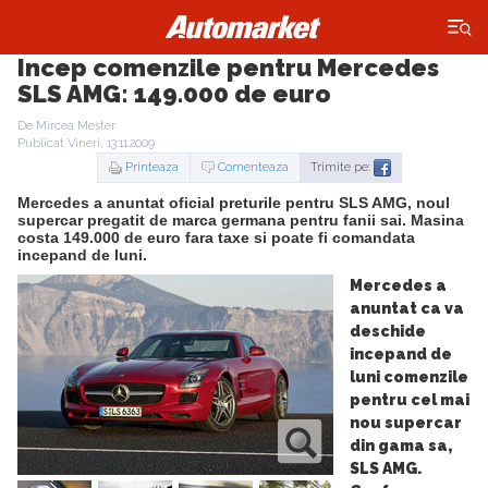
×
Incep comenzile pentru Mercedes
SLS AMG: 149.000 de euro
De Mircea Meșter
Publicat Vineri, 13.11.2009
Printeaza
Comenteaza
Trimite pe:
Mercedes a anuntat oficial preturile pentru SLS AMG, noul
supercar pregatit de marca germana pentru fanii sai. Masina
costa 149.000 de euro fara taxe si poate fi comandata
incepand de luni.
Mercedes a
anuntat ca va
deschide
incepand de
luni comenzile
pentru cel mai
nou supercar
din gama sa,
SLS AMG.