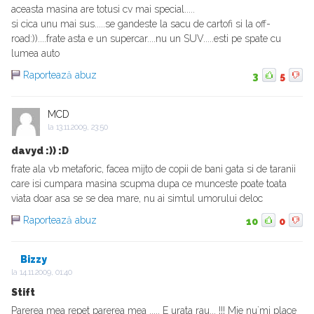
aceasta masina are totusi cv mai special.....
si cica unu mai sus.....se gandeste la sacu de cartofi si la off-
road:))....frate asta e un supercar....nu un SUV.....esti pe spate cu
lumea auto
Raportează abuz
3
5
MCD
la
13.11.2009, 23:50
davyd :)) :D
frate ala vb metaforic, facea mijto de copii de bani gata si de taranii
care isi cumpara masina scupma dupa ce munceste poate toata
viata doar asa se se dea mare, nu ai simtul umorului deloc
Raportează abuz
10
0
Bizzy
la
14.11.2009, 01:40
Stift
Parerea mea repet parerea mea ..... E urata rau... !!! Mie nu`mi place