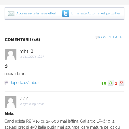
Aboneaza-te la newsletter!
Urmareste Automarket pe twitter!
COMENTEAZA
COMENTARII (16)
mihai B.
la
13.11.2009, 16:25
:)
opera de arta
Raportează abuz
10
1
ZZZ
la
13.11.2009, 16:26
Mda
Cand exista R8 V10 cu 25.000 mai ieftina, Gallardo LP-640 la
acelasi pret si 458 Italia putin mai scumpa, care matura pe jos cu