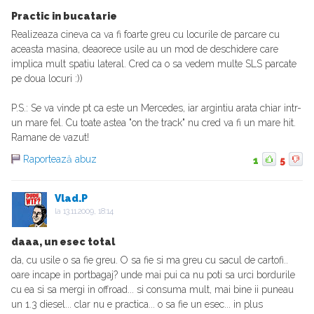
Practic in bucatarie
Realizeaza cineva ca va fi foarte greu cu locurile de parcare cu
aceasta masina, deaorece usile au un mod de deschidere care
implica mult spatiu lateral. Cred ca o sa vedem multe SLS parcate
pe doua locuri :))
P.S.: Se va vinde pt ca este un Mercedes, iar argintiu arata chiar intr-
un mare fel. Cu toate astea "on the track" nu cred va fi un mare hit.
Ramane de vazut!
Raportează abuz
1
5
Vlad.P
la
13.11.2009, 18:14
daaa, un esec total
da, cu usile o sa fie greu. O sa fie si ma greu cu sacul de cartofi..
oare incape in portbagaj? unde mai pui ca nu poti sa urci bordurile
cu ea si sa mergi in offroad... si consuma mult, mai bine ii puneau
un 1.3 diesel... clar nu e practica... o sa fie un esec... in plus