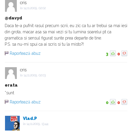
cris
la
14.11.2009, 02:02
@davyd
Daca te-a pufnit rasul precum scrii, eu zic ca tu ar trebui sa mai iesi
din grota, macar asa sa mai vezi si tu lumina soarelui pt ca
gramatica si sensul figurat sunte prea departe de tine.
P.S. sa nu-mi spui ca ai scris si tu la misto?!
Raportează abuz
3
0
cris
la
14.11.2009, 02:03
erata
*sunt
Raportează abuz
0
0
Vlad.P
la
14.11.2009, 13:44