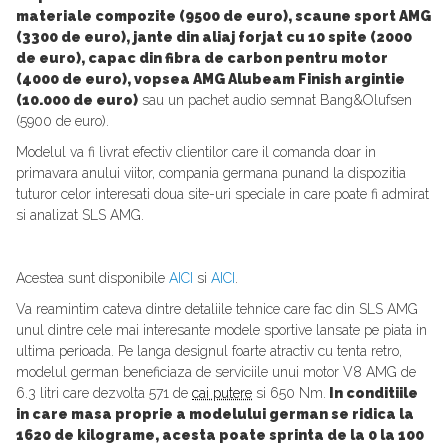
materiale compozite (9500 de euro), scaune sport AMG
(3300 de euro), jante din aliaj forjat cu 10 spite (2000
de euro), capac din fibra de carbon pentru motor
(4000 de euro), vopsea AMG Alubeam Finish argintie
(10.000 de euro)
sau un pachet audio semnat Bang&Olufsen
(5900 de euro).
Modelul va fi livrat efectiv clientilor care il comanda doar in
primavara anului viitor, compania germana punand la dispozitia
tuturor celor interesati doua site-uri speciale in care poate fi admirat
si analizat SLS AMG.
Acestea sunt disponibile
AICI
si
AICI
.
Va reamintim cateva dintre detaliile tehnice care fac din SLS AMG
unul dintre cele mai interesante modele sportive lansate pe piata in
ultima perioada. Pe langa designul foarte atractiv cu tenta retro,
modelul german beneficiaza de serviciile unui motor V8 AMG de
6.3 litri care dezvolta 571 de
cai putere
si 650 Nm.
In conditiile
in care masa proprie a modelului german se ridica la
1620 de kilograme, acesta poate sprinta de la 0 la 100