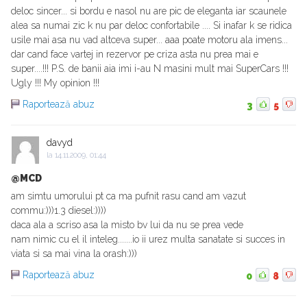
deloc sincer... si bordu e nasol nu are pic de eleganta iar scaunele
alea sa numai zic k nu par deloc confortabile .... Si inafar k se ridica
usile mai asa nu vad altceva super... aaa poate motoru ala imens...
dar cand face vartej in rezervor pe criza asta nu prea mai e
super....!!! P.S. de banii aia imi i-au N masini mult mai SuperCars !!!
Ugly !!! My opinion !!!
Raportează abuz
3
5
davyd
la
14.11.2009, 01:44
@MCD
am simtu umorului pt ca ma pufnit rasu cand am vazut
commu:)))1.3 diesel:))))
daca ala a scriso asa la misto bv lui da nu se prea vede
nam nimic cu el il inteleg.......io ii urez multa sanatate si succes in
viata si sa mai vina la orash:)))
Raportează abuz
0
8