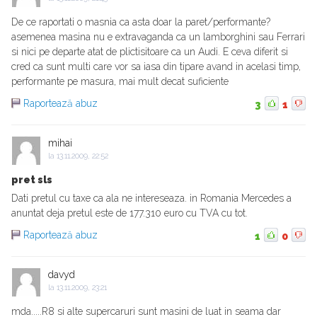
De ce raportati o masnia ca asta doar la paret/performante?
asemenea masina nu e extravaganda ca un lamborghini sau Ferrari
si nici pe departe atat de plictisitoare ca un Audi. E ceva diferit si
cred ca sunt multi care vor sa iasa din tipare avand in acelasi timp,
performante pe masura, mai mult decat suficiente
Raportează abuz
3
1
mihai
la
13.11.2009, 22:52
pret sls
Dati pretul cu taxe ca ala ne intereseaza. in Romania Mercedes a
anuntat deja pretul este de 177.310 euro cu TVA cu tot.
Raportează abuz
1
0
davyd
la
13.11.2009, 23:21
mda.....R8 si alte supercaruri sunt masini de luat in seama dar