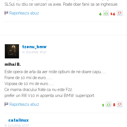
SLSul nu stiu ce vanzari va avea. Poate doar fanii sa se inghesuie.
Raportează abuz
4
14
tzenu_bmw
la
13.11.2009, 16:47
mihai B.
Este opera de arta da aer niste optiuni de ne doare capu......
Frane de 10 mii de euro........
Vopsea de 10 mi de euro.......
Ce mama dracului frate ca nu este F22.
prefer un R8 V10 in apsenta unui BMW supersport.
Raportează abuz
1
8
cataIinux
la
13.11.2009, 17:07