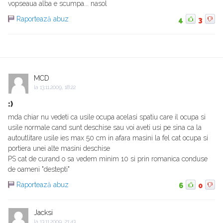
vopseaua alba e scumpa... nasol
Raportează abuz
4
3
MCD
la
13.11.2009, 18:22
:)
mda chiar nu vedeti ca usile ocupa acelasi spatiu care il ocupa si
usile normale cand sunt deschise sau voi aveti usi pe sina ca la
autoutlitare usile ies max 50 cm in afara masini la fel cat ocupa si
portiera unei alte masini deschise
PS cat de curand o sa vedem minim 10 si prin romanica conduse
de oameni "destepti"
Raportează abuz
6
0
Jacksi
la
13.11.2009, 21:43