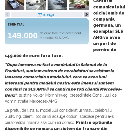
Conform
comunicatului
oficial emis de
77 imagini
compania
ESENTIAL
germana, un
exemplar SLS
149.000
de euro fara taxe costa noul
AMG va avea
Mercedes SLS AMG.
un pert de
pornire de
149.000 de euro fara taxe.
"Dupa lansarea cu fast a modelului la Salonul de la
Frankfurt, suntem extrem de nerabdatori sa asistam la
lansarea comerciala a modelului, care va avea luni.
Interesul pentru modelul nostru este imens si suntem
convinsi ca SLS AMG ii va captiva pe toti clientii Mercedes-
Benz"
, sustine Volker Mornhinweg, presedintele Consiliului de
Administratie Mercedes-AMG.
La pretul de lista al modelului considerat urmasul celebrului
Gullwing, clientii pot sa isi adauge optiuni speciale pentru a-si
personaliza masina asa cum isi doresc.
Printre optiunile
disponibile se numara un sistem de franare din