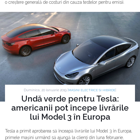
o creștere generală de costuri din cauza testelor pentru emisii.
Duminica, 20 Ianuarie 2019 |
|
MASINI ELECTRICE SI HIBRIDE
Undă verde pentru Tesla:
americanii pot începe livrările
lui Model 3 în Europa
Tesla a primit aprobarea să înceapă livrările lui Model 3 în Europa,
primele mașini urmând să ajungă la clienți din luna februarie,