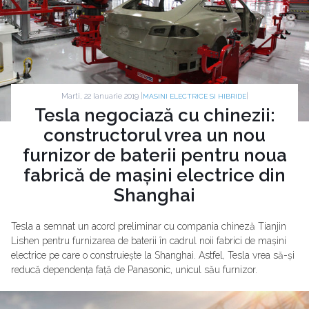
Marti, 22 Ianuarie 2019 |
|
MASINI ELECTRICE SI HIBRIDE
Tesla negociază cu chinezii:
constructorul vrea un nou
furnizor de baterii pentru noua
fabrică de mașini electrice din
Shanghai
Tesla a semnat un acord preliminar cu compania chineză Tianjin
Lishen pentru furnizarea de baterii în cadrul noii fabrici de mașini
electrice pe care o construiește la Shanghai. Astfel, Tesla vrea să-și
reducă dependența față de Panasonic, unicul său furnizor.