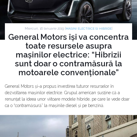
Miercuri, 16 Ianuarie 2019 |
|
MASINI ELECTRICE SI HIBRIDE
General Motors își va concentra
toate resursele asupra
mașinilor electrice: “Hibrizii
sunt doar o contramăsură la
motoarele convenționale”
General Motors și-a propus investirea tuturor resurselor în
dezvoltarea mașinilor electrice. Grupul american susține că a
renunțat la ideea unor viitoare modele hibride, pe care le vede doar
ca o “contramăsură” la mașinile diesel și pe benzină.