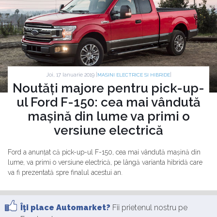
Joi, 17 Ianuarie 2019 |
|
MASINI ELECTRICE SI HIBRIDE
Noutăți majore pentru pick-up-
ul Ford F-150: cea mai vândută
mașină din lume va primi o
versiune electrică
Ford a anunțat că pick-up-ul F-150, cea mai vândută mașină din
lume, va primi o versiune electrică, pe lângă varianta hibridă care
va fi prezentată spre finalul acestui an.
Îţi place Automarket?
Fii prietenul nostru pe