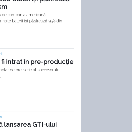
 km
ată de compania americană
oile baterii își păstrează 95% din
ii
fi intrat în pre-producție
emplar de pre-serie al succesorului
.
iu
 lansarea GTI-ului