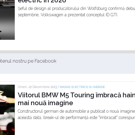
electric în 2026
Șeful de design al producătorului din Wolfsburg confirmă debutu
septembrie, Volkswagen a prezentat conceptul ID.GTI.
ietenul nostru pe Facebook
Vineri, 22 Decembrie 2023 |
MASINI ELECTRICE SI HIBRIDE
Viitorul BMW M5 Touring îmbracă hain
mai nouă imagine
Constructorul german de automobile a publicat o nouă imagine 
această dată, break-ul de performanță este "îmbrăcat" corespu