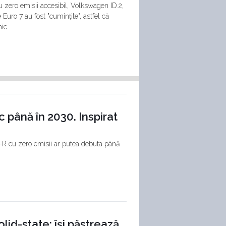
cu zero emisii accesibil, Volkswagen ID.2,
uro 7 au fost "cumințite", astfel că
ic.
 până în 2030. Inspirat
T-R cu zero emisii ar putea debuta până
lid-state: își păstrează