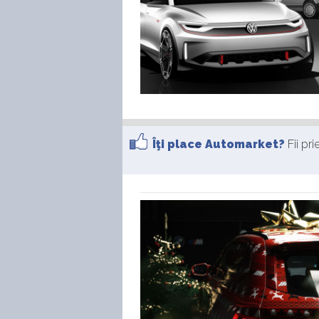
Îţi place Automarket?
Fii pr