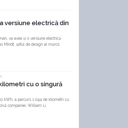
 versiune electrică din
an, va avea și o versiune electrică
s Mindt, șeful de design al mărcii.
ii
kilometri cu o singură
50 kWh, a parcurs 1.044 de kilometri cu
torul companiei, William Li.