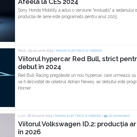
Afeela la CES 2024
Sony Honda Mobility a adus o versiune "evoluată" a sedanului el
producția de serie este programată pentru anul 2025.
Marti, 09 Ianuarie 2024 |
MASINI ELECTRICE SI HIBRIDE
Viitorul hypercar Red Bull, strict pentr
debut în 2024
Red Bull Racing pregătește un nou hypercar, care urmează să po
va fi dezvoltat de celebrul Adrian Newey, iar debutul este progr
Horner.
Luni, 08 Ianuarie 2024 |
|
21 comentarii
MASINI ELECTRICE SI HIBRIDE
Viitorul Volkswagen ID.2: producția a
în 2026