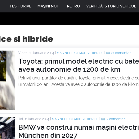
TEST DRIVE
MAŞINI NOI
RETRO
VERIFICĂ ISTORIC VEHICUL
ice si hibride
Vineri, 12 Ianuarie 2024 |
|
21 comentarii
MASINI ELECTRICE SI HIBRIDE
Toyota: primul model electric cu bater
avea autonomie de 1200 de km
Potrivit unui purtător de cuvânt Toyota, primul model electric cu 
următorii doi ani. Acesta va avea o autonomie de 1200 de kilome
Joi, 11 Ianuarie 2024 |
|
7 comentarii
MASINI ELECTRICE SI HIBRIDE
BMW va construi numai mașini electric
München din 2027