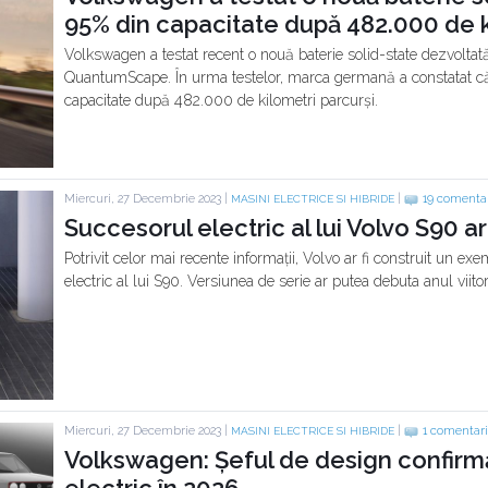
95% din capacitate după 482.000 de
Volkswagen a testat recent o nouă baterie solid-state dezvolt
QuantumScape. În urma testelor, marca germană a constatat că n
capacitate după 482.000 de kilometri parcurși.
Miercuri, 27 Decembrie 2023 |
|
19 comentar
MASINI ELECTRICE SI HIBRIDE
Succesorul electric al lui Volvo S90 ar 
Potrivit celor mai recente informații, Volvo ar fi construit un ex
electric al lui S90. Versiunea de serie ar putea debuta anul viitor
Miercuri, 27 Decembrie 2023 |
|
1 comentar
MASINI ELECTRICE SI HIBRIDE
Volkswagen: Șeful de design confirmă