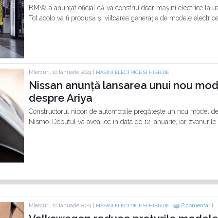
BMW a anunțat oficial că va construi doar mașini electrice la 
Tot acolo va fi produsă și viitoarea generație de modele electri
Miercuri, 10 Ianuarie 2024 |
MASINI ELECTRICE SI HIBRIDE
Nissan anunță lansarea unui nou mode
despre Ariya
Constructorul nipon de automobile pregătește un nou model d
Nismo. Debutul va avea loc în data de 12 ianuarie, iar zvonurile
Miercuri, 10 Ianuarie 2024 |
|
8 comentarii
MASINI ELECTRICE SI HIBRIDE