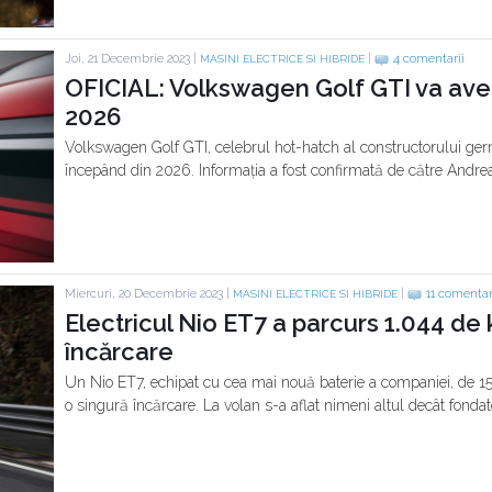
Joi, 21 Decembrie 2023 |
|
4 comentarii
MASINI ELECTRICE SI HIBRIDE
OFICIAL: Volkswagen Golf GTI va avea
2026
Volkswagen Golf GTI, celebrul hot-hatch al constructorului germ
începând din 2026. Informația a fost confirmată de către Andrea
Miercuri, 20 Decembrie 2023 |
|
11 comentar
MASINI ELECTRICE SI HIBRIDE
Electricul Nio ET7 a parcurs 1.044 de 
încărcare
Un Nio ET7, echipat cu cea mai nouă baterie a companiei, de 1
o singură încărcare. La volan s-a aflat nimeni altul decât fonda