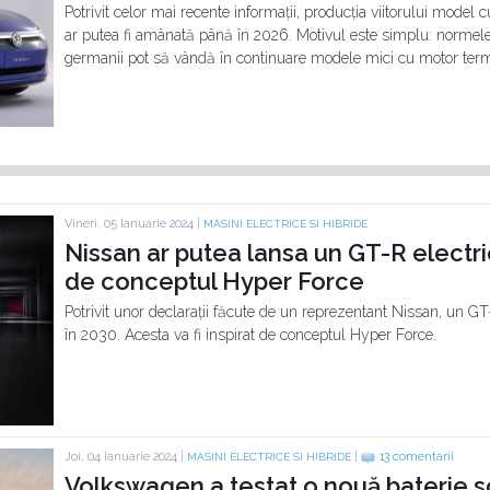
Potrivit celor mai recente informații, producția viitorului model 
ar putea fi amânată până în 2026. Motivul este simplu: normele E
germanii pot să vândă în continuare modele mici cu motor term
Vineri, 05 Ianuarie 2024 |
MASINI ELECTRICE SI HIBRIDE
Nissan ar putea lansa un GT-R electric
de conceptul Hyper Force
Potrivit unor declarații făcute de un reprezentant Nissan, un G
în 2030. Acesta va fi inspirat de conceptul Hyper Force.
Joi, 04 Ianuarie 2024 |
|
13 comentarii
MASINI ELECTRICE SI HIBRIDE
Volkswagen a testat o nouă baterie so