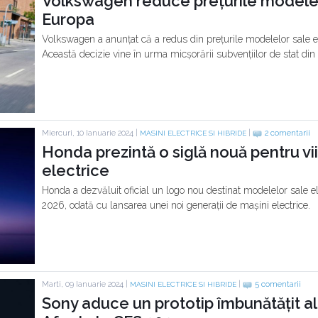
Volkswagen reduce prețurile modelelo
Europa
Volkswagen a anunțat că a redus din prețurile modelelor sale el
Această decizie vine în urma micșorării subvențiilor de stat di
Miercuri, 10 Ianuarie 2024 |
|
2 comentarii
MASINI ELECTRICE SI HIBRIDE
Honda prezintă o siglă nouă pentru v
electrice
Honda a dezvăluit oficial un logo nou destinat modelelor sale ele
2026, odată cu lansarea unei noi generații de mașini electrice.
Marti, 09 Ianuarie 2024 |
|
5 comentarii
MASINI ELECTRICE SI HIBRIDE
Sony aduce un prototip îmbunătățit al