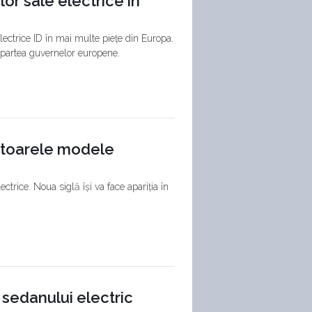
r sale electrice în
ectrice ID în mai multe piețe din Europa.
n partea guvernelor europene.
iitoarele modele
ctrice. Noua siglă își va face apariția în
 sedanului electric