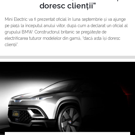
doresc clienții”
Mini Electric va fi prezentat oficial în luna septembrie și va ajunge
pe piață la începutul anului viitor, după cum a declarat un oficial al
grupului BMW. Constructorul britanic se pregătește de
electrificarea tuturor modelelor din gamă, “dacă asta își doresc
clienții”.