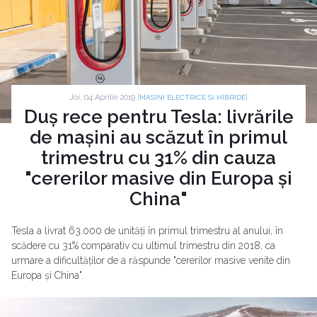
Joi, 04 Aprilie 2019 |
|
MASINI ELECTRICE SI HIBRIDE
Duș rece pentru Tesla: livrările
de mașini au scăzut în primul
trimestru cu 31% din cauza
"cererilor masive din Europa și
China"
Tesla a livrat 63.000 de unități în primul trimestru al anului, în
scădere cu 31% comparativ cu ultimul trimestru din 2018, ca
urmare a dificultăților de a răspunde "cererilor masive venite din
Europa și China".