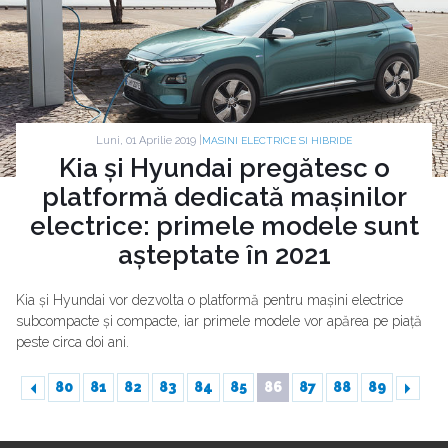
Luni, 01 Aprilie 2019 |
MASINI ELECTRICE SI HIBRIDE
Kia și Hyundai pregătesc o
platformă dedicată mașinilor
electrice: primele modele sunt
așteptate în 2021
Kia și Hyundai vor dezvolta o platformă pentru mașini electrice
subcompacte și compacte, iar primele modele vor apărea pe piață
peste circa doi ani.
80
81
82
83
84
85
86
87
88
89