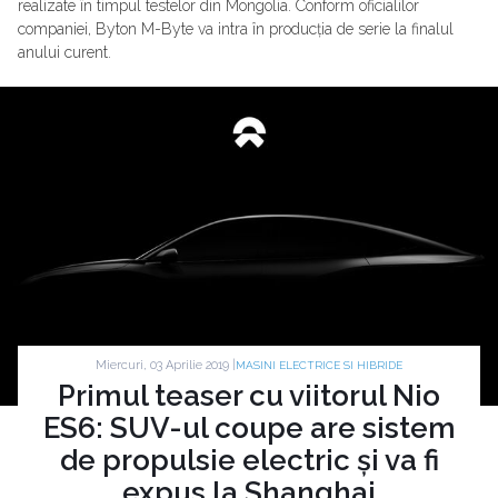
realizate în timpul testelor din Mongolia. Conform oficialilor
companiei, Byton M-Byte va intra în producția de serie la finalul
anului curent.
Miercuri, 03 Aprilie 2019 |
MASINI ELECTRICE SI HIBRIDE
Primul teaser cu viitorul Nio
ES6: SUV-ul coupe are sistem
de propulsie electric și va fi
expus la Shanghai