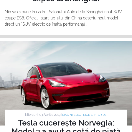
Nio va expune în cadrul Salonului Auto de la Shanghai noul SUV
coupe ES6. Oficialii start-up-ului din China descriu noul model
drept un "SUV electric de înaltă performanță".
Miercuri, 03 Aprilie 2019 |
|
MASINI ELECTRICE SI HIBRIDE
Tesla cucerește Norvegia:
Model 3 a avut o cotă de piață