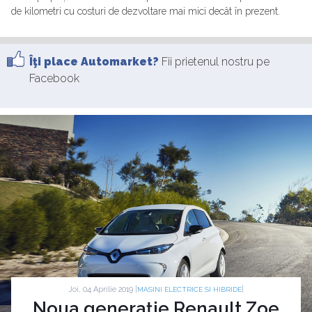
de kilometri cu costuri de dezvoltare mai mici decât în prezent.
Îţi place Automarket?
Fii prietenul nostru pe
Facebook
Joi, 04 Aprilie 2019 |
|
MASINI ELECTRICE SI HIBRIDE
Noua generație Renault Zoe